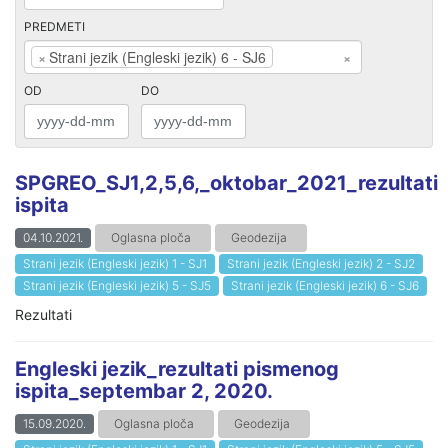
PREDMETI
×
Strani jezik (Engleski jezik) 6 - SJ6
×
OD
DO
SPGREO_SJ1,2,5,6,_oktobar_2021_rezultati
ispita
04.10.2021.
Oglasna ploča
Geodezija
Strani jezik (Engleski jezik) 1 - SJ1
Strani jezik (Engleski jezik) 2 - SJ2
Strani jezik (Engleski jezik) 5 - SJ5
Strani jezik (Engleski jezik) 6 - SJ6
Rezultati
Engleski jezik_rezultati pismenog
ispita_septembar 2, 2020.
15.09.2020.
Oglasna ploča
Geodezija