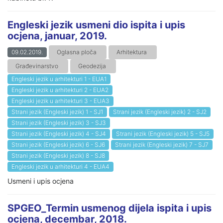
Engleski jezik usmeni dio ispita i upis
ocjena, januar, 2019.
09.02.2019.
Oglasna ploča
Arhitektura
Građevinarstvo
Geodezija
Engleski jezik u arhitekturi 1 - EUA1
Engleski jezik u arhitekturi 2 - EUA2
Engleski jezik u arhitekturi 3 - EUA3
Strani jezik (Engleski jezik) 1 - SJ1
Strani jezik (Engleski jezik) 2 - SJ2
Strani jezik (Engleski jezik) 3 - SJ3
Strani jezik (Engleski jezik) 4 - SJ4
Strani jezik (Engleski jezik) 5 - SJ5
Strani jezik (Engleski jezik) 6 - SJ6
Strani jezik (Engleski jezik) 7 - SJ7
Strani jezik (Engleski jezik) 8 - SJ8
Engleski jezik u arhitekturi 4 - EUA4
Usmeni i upis ocjena
SPGEO_Termin usmenog dijela ispita i upis
ocjena, decembar, 2018.