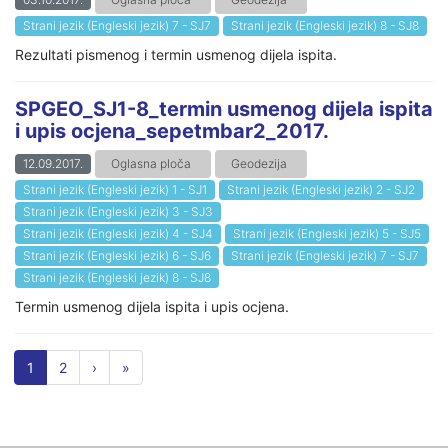
Strani jezik (Engleski jezik) 7 - SJ7
Strani jezik (Engleski jezik) 8 - SJ8
Rezultati pismenog i termin usmenog dijela ispita.
SPGEO_SJ1-8_termin usmenog dijela ispita
i upis ocjena_sepetmbar2_2017.
12.09.2017.
Oglasna ploča
Geodezija
Strani jezik (Engleski jezik) 1 - SJ1
Strani jezik (Engleski jezik) 2 - SJ2
Strani jezik (Engleski jezik) 3 - SJ3
Strani jezik (Engleski jezik) 4 - SJ4
Strani jezik (Engleski jezik) 5 - SJ5
Strani jezik (Engleski jezik) 6 - SJ6
Strani jezik (Engleski jezik) 7 - SJ7
Strani jezik (Engleski jezik) 8 - SJ8
Termin usmenog dijela ispita i upis ocjena.
1
2
›
»