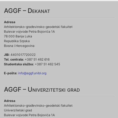
AGGF – Dekanat
Adresa
Arhitektonsko-građevinsko-geodetski fakultet
Bulevar vojvode Petra Bojovića 1A
78 000 Banja Luka
Republika Srpska
Bosna i Hercegovina
JIB:
4401017720022
Tel. centrala:
+387 51 462 616
Studentska služba:
+387 51 462 545
E-pošta:
info@aggf.unibl.org
AGGF – Univerzitetski grad
Adresa
Arhitektonsko-građevinsko-geodetski fakultet
Univerzitetski grad
Bulevar vojvode Petra Bojovića 1A