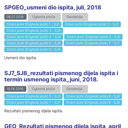
SPGEO_usmeni dio ispita, juli, 2018
08.07.2018.
Oglasna ploča
Geodezija
Strani jezik (Engleski jezik) 1 - SJ1
Strani jezik (Engleski jezik) 2 - SJ2
Strani jezik (Engleski jezik) 3 - SJ3
Strani jezik (Engleski jezik) 4 - SJ4
Strani jezik (Engleski jezik) 5 - SJ5
Strani jezik (Engleski jezik) 6 - SJ6
Strani jezik (Engleski jezik) 7 - SJ7
Strani jezik (Engleski jezik) 8 - SJ8
Usmeni dio ispita
SJ7_SJ8_rezultati pismenog dijela ispita i
termin usmenog ispita_juni, 2018.
18.06.2018.
Oglasna ploča
Geodezija
Strani jezik (Engleski jezik) 5 - SJ5
Strani jezik (Engleski jezik) 6 - SJ6
Strani jezik (Engleski jezik) 7 - SJ7
Strani jezik (Engleski jezik) 8 - SJ8
Rezultati pismenog dijela ispita.
GEO_Rezultati pismenog dijela ispita, april