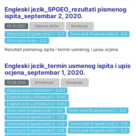
Engleski jezik_SPGEO_rezultati pismenog
ispita_septembar 2, 2020.
05.10.2020.
Oglasna ploča
Geodezija
Strani jezik (Engleski jezik) 7 - SJ7
Strani jezik (Engleski jezik) 8 - SJ8
Strani jezik struke - SJS
Rezultati pismenog ispita i termin usmenog i upisa ocjena.
Engleski jezik_termin usmenog ispita i upis
ocjena_septembar 1, 2020.
07.09.2020.
Arhitektura
Geodezija
Engleski jezik u arhitekturi 1 - EUA1
Engleski jezik u arhitekturi 2 - EUA2
Engleski jezik u arhitekturi 3 - EUA3
Strani jezik (Engleski jezik) 1 - SJ1
Strani jezik (Engleski jezik) 2 - SJ2
Strani jezik (Engleski jezik) 3 - SJ3
Strani jezik (Engleski jezik) 4 - SJ4
Strani jezik (Engleski jezik) 5 - SJ5
Strani jezik (Engleski jezik) 6 - SJ6
Strani jezik (Engleski jezik) 7 - SJ7