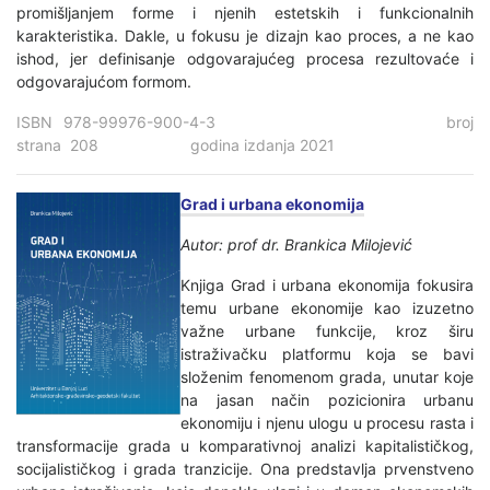
promišljanjem forme i njenih estetskih i funkcionalnih
karakteristika. Dakle, u fokusu je dizajn kao proces, a ne kao
ishod, jer definisanje odgovarajućeg procesa rezultovaće i
odgovarajućom formom.
ISBN 978-99976-900-4-3 broj
strana 208 godina izdanja 2021
Grad i urbana ekonomija
Autor: prof dr. Brankica Milojević
Knjiga Grad i urbana ekonomija fokusira
temu urbane ekonomije kao izuzetno
važne urbane funkcije, kroz širu
istraživačku platformu koja se bavi
složenim fenomenom grada, unutar koje
na jasan način pozicionira urbanu
ekonomiju i njenu ulogu u procesu rasta i
transformacije grada u komparativnoj analizi kapitalističkog,
socijalističkog i grada tranzicije. Ona predstavlja prvenstveno