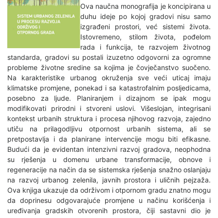
Ova naučna monografija je koncipirana u
duhu ideje po kojoj gradovi nisu samo
izgrađeni prostori, već sistemi života.
Istovremeno, stilom života, pođelom
rada i funkcija, te razvojem životnog
standarda, gradovi su postali izuzetno odgovorni za ogromne
probleme životne sredine sa kojima je čovječanstvo suočeno.
Na karakteristike urbanog okruženja sve veći uticaj imaju
klimatske promjene, ponekad i sa katastrofalnim posljedicama,
posebno za ljude. Planiranjem i dizajnom se ipak mogu
modifikovati prirodni i stvoreni uslovi. Višeslojan, integrisani
kontekst urbanih struktura i procesa njihovog razvoja, zajedno
utiču na prilagodljivu otpornost urbanih sistema, ali se
pretpostavlja i da planirane intervencije mogu biti efikasne.
Budući da je evidentan intenzivni razvoj gradova, neophodna
su rješenja u domenu urbane transformacije, obnove i
regeneracije na način da se sistemska rješenja snažno oslanjaju
na razvoj urbanog zelenila, javnih prostora i uličnih pejzaža.
Ova knjiga ukazuje da održivom i otpornom gradu znatno mogu
da doprinesu odgovarajuće promjene u načinu korišćenja i
uređivanja gradskih otvorenih prostora, čiji sastavni dio je