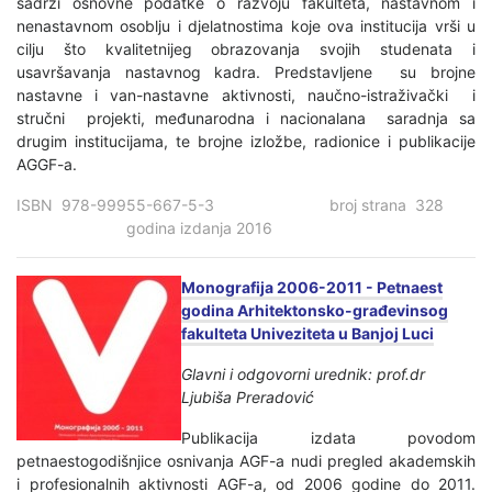
sadrži osnovne podatke o razvoju fakulteta, nastavnom i
nenastavnom osoblju i djelatnostima koje ova institucija vrši u
cilju što kvalitetnijeg obrazovanja svojih studenata i
usavršavanja nastavnog kadra. Predstavljene su brojne
nastavne i van-nastavne aktivnosti, naučno-istraživački i
stručni projekti, međunarodna i nacionalana saradnja sa
drugim institucijama, te brojne izložbe, radionice i publikacije
AGGF-a.
ISBN 978-99955-667-5-3 broj strana 328
godina izdanja 2016
Monografija 2006-2011 - Petnaest
godina Arhitektonsko-građevinsog
fakulteta Univeziteta u Banjoj Luci
Glavni i odgovorni urednik: prof.dr
Ljubiša Preradović
Publikacija izdata povodom
petnaestogodišnjice osnivanja AGF-a nudi pregled akademskih
i profesionalnih aktivnosti AGF-a, od 2006 godine do 2011.