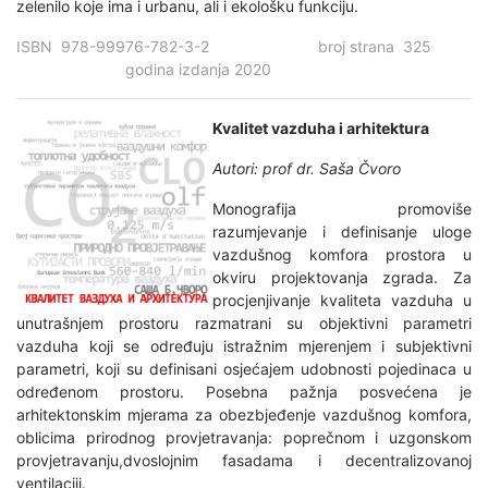
zelenilo koje ima i urbanu, ali i ekološku funkciju.
ISBN 978-99976-782-3-2 broj strana 325
godina izdanja 2020
Kvalitet vazduha i arhitektura
Autori: prof dr. Saša Čvoro
Monografija promoviše
razumjevanje i definisanje uloge
vazdušnog komfora prostora u
okviru projektovanja zgrada. Za
procjenjivanje kvaliteta vazduha u
unutrašnjem prostoru razmatrani su objektivni parametri
vazduha koji se određuju istražnim mjerenjem i subjektivni
parametri, koji su definisani osjećajem udobnosti pojedinaca u
određenom prostoru. Posebna pažnja posvećena je
arhitektonskim mjerama za obezbjeđenje vazdušnog komfora,
oblicima prirodnog provjetravanja: poprečnom i uzgonskom
provjetravanju,dvoslojnim fasadama i decentralizovanoj
ventilaciji.