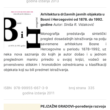
godina izdanja 2013
Arhitektura državnih javnih objekata u
Bosni i Hercegovini od 1878. do 1992.
godine
Autor: Siniša R. Vidaković
Monografija predstavlja sintetički
pregled dosadašnjih istraživanja na polju
savremene arhitekture Bosne i
Hercegovine u periodu 1878–1992, uz
neka nova saznanja do kojih je autor došao i u jednom
preglednom maniru priredio u svojoj knjizi, vodeći se
prvenstveno stilskim i hronološkim odrednicama u klasifikaciji
objekata koji su bili predmet istraživanja.
ISBN 978-99955-667-3-9 broj strana 335
godina izdanja 2011
PEJZAŽNI GRADOVI–poređenje razvoja