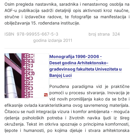
Osim pregleda nastavnika, saradnika i nenastavnog osoblja na
AGF-u publikacija sadrži detaljniji opis aktivnosti kroz naučne,
stručne i izdavečke radove, te fotografije sa manifestacija i
obilježavanja 15. rođendana institucije.
ISBN 978-99955-667-5-3 broj strana 324
godina izdanja 2011
Monografija 1996-2006 -
Deset godina Arhitektonsko-
građevinsog fakulteta Univeziteta u
Banjoj Luci
Ponuđena paradigma vid je praktične
pomoći u procesu stvaranja. Inovacija je
vid novih promišljanja kako da se brže i
efikasnije ovlada karakteristikama ovog savremenog materijala.
Čitaocu se nudi integracija vizura i komfor ambijenata - moguća
rješenja psiholoških potreba i životnih navika ljudi iz šireg
okruženja. Tekst im otkriva spoznaje o principima komfornosti,
ljepote i humanosti, po kojima djeluje i stvara arhitektonska