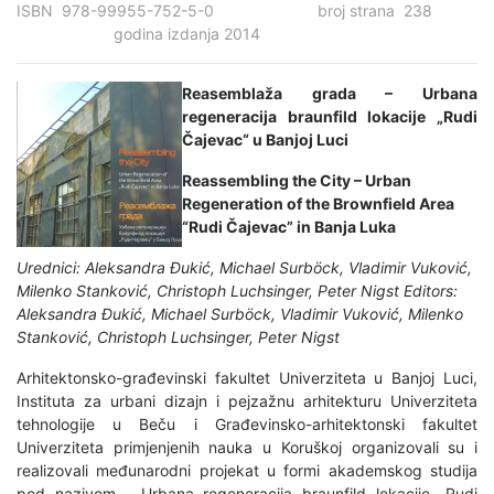
ISBN 978-99955-752-5-0 broj strana 238
godina izdanja 2014
Reasemblaža grada – Urbana
regeneracija braunfild lokacije „Rudi
Čajevac“ u Banjoj Luci
Reassembling the City – Urban
Regeneration of the Brownfield Area
“Rudi Čajevac” in Banja Luka
Urednici: Aleksandra Đukić, Michael Surböck, Vladimir Vuković,
Milenko Stanković, Christoph Luchsinger, Peter Nigst
Editors:
Aleksandra Đukić, Michael Surböck, Vladimir Vuković, Milenko
Stanković, Christoph Luchsinger, Peter Nigst
Arhitektonsko-građevinski fakultet Univerziteta u Banjoj Luci,
Instituta za urbani dizajn i pejzažnu arhitekturu Univerziteta
tehnologije u Beču i Građevinsko-arhitektonski fakultet
Univerziteta primjenjenih nauka u Koruškoj organizovali su i
realizovali međunarodni projekat u formi akademskog studija
pod nazivom „ Urbana regeneracija braunfild lokacije „Rudi