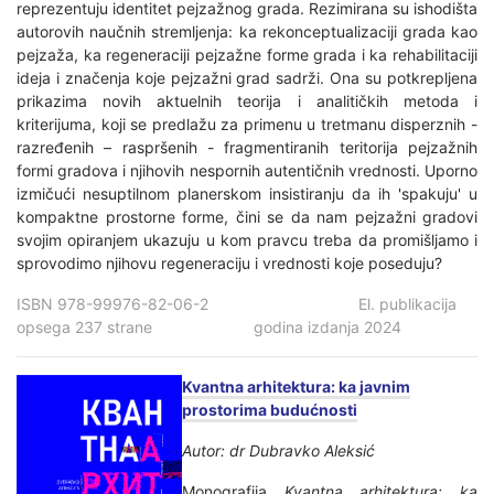
reprezentuju identitet pejzažnog grada. Rezimirana su ishodišta
autorovih naučnih stremljenja: ka rekonceptualizaciji grada kao
pejzaža, ka regeneraciji pejzažne forme grada i ka rehabilitaciji
ideja i značenja koje pejzažni grad sadrži. Ona su potkrepljena
prikazima novih aktuelnih teorija i analitičkih metoda i
kriterijuma, koji se predlažu za primenu u tretmanu disperznih -
razređenih – raspršenih - fragmentiranih teritorija pejzažnih
formi gradova i njihovih nespornih autentičnih vrednosti. Uporno
izmičući nesuptilnom planerskom insistiranju da ih 'spakuju' u
kompaktne prostorne forme, čini se da nam pejzažni gradovi
svojim opiranjem ukazuju u kom pravcu treba da promišljamo i
sprovodimo njihovu regeneraciju i vrednosti koje poseduju?
ISBN 978-99976-82-06-2 El. publikacija
opsega 237 strane godina izdanja 2024
Kvantna arhitektura: ka javnim
prostorima budućnosti
Autor: dr Dubravko Aleksić
Monografija
Kvantna arhitektura: ka