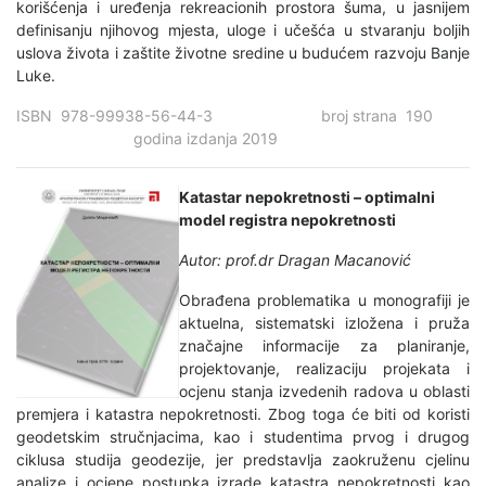
korišćenja i uređenja rekreacionih prostora šuma, u jasnijem
definisanju njihovog mjesta, uloge i učešća u stvaranju boljih
uslova života i zaštite životne sredine u budućem razvoju Banje
Luke.
ISBN 978-99938-56-44-3 broj strana 190
godina izdanja 2019
Katastar nepokretnosti – optimalni
model registra nepokretnosti
Autor: prof.dr Dragan Macanović
Obrađena problematika u monografiji je
aktuelna, sistematski izložena i pruža
značajne informacije za planiranje,
projektovanje, realizaciju projekata i
ocjenu stanja izvedenih radova u oblasti
premjera i katastra nepokretnosti. Zbog toga će biti od koristi
geodetskim stručnjacima, kao i studentima prvog i drugog
ciklusa studija geodezije, jer predstavlja zaokruženu cjelinu
analize i ocjene postupka izrade katastra nepokretnosti kao