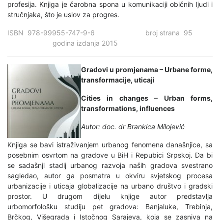
profesija. Knjiga je čarobna spona u komunikaciji običnih ljudi i
stručnjaka, što je uslov za progres.
ISBN 978-99955-747-9-6 broj strana 95
godina izdanja 2015
Gradovi u promjenama – Urbane forme,
transformacije, uticaji
Cities in changes – Urban forms,
transformations, influences
Autor: doc. dr Brankica Milojević
Knjiga se bavi istraživanjem urbanog fenomena današnjice, sa
posebnim osvrtom na gradove u BiH i Repubici Srpskoj. Da bi
se sadašnji stadij urbanog razvoja naših gradova svestrano
sagledao, autor ga posmatra u okviru svjetskog procesa
urbanizacije i uticaja globalizacije na urbano društvo i gradski
prostor. U drugom dijelu knjige autor predstavlja
urbomorfološku studiju pet gradova: Banjaluke, Trebinja,
Brčkog, Višegrada i Istočnog Sarajeva, koja se zasniva na