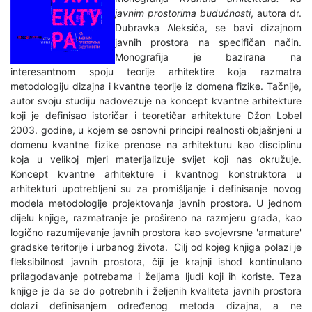
javnim prostorima budućnosti
, autora dr.
Dubravka Aleksića, se bavi dizajnom
javnih prostora na specifičan način.
Monografija je bazirana na
interesantnom spoju teorije arhitektire koja razmatra
metodologiju dizajna i kvantne teorije iz domena fizike. Tačnije,
autor svoju studiju nadovezuje na koncept kvantne arhitekture
koji je definisao istoričar i teoretičar arhitekture Džon Lobel
2003. godine, u kojem se osnovni principi realnosti objašnjeni u
domenu kvantne fizike prenose na arhitekturu kao disciplinu
koja u velikoj mjeri materijalizuje svijet koji nas okružuje.
Koncept kvantne arhitekture i kvantnog konstruktora u
arhitekturi upotrebljeni su za promišljanje i definisanje novog
modela metodologije projektovanja javnih prostora. U jednom
dijelu knjige, razmatranje je prošireno na razmjeru grada, kao
logično razumijevanje javnih prostora kao svojevrsne 'armature'
gradske teritorije i urbanog života. Cilj od kojeg knjiga polazi je
fleksibilnost javnih prostora, čiji je krajnji ishod kontinulano
prilagođavanje potrebama i željama ljudi koji ih koriste. Teza
knjige je da se do potrebnih i željenih kvaliteta javnih prostora
dolazi definisanjem određenog metoda dizajna, a ne