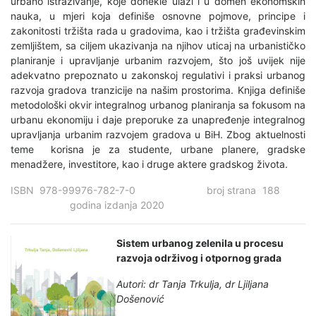
urbano istraživanje, koje donekle ulazi i u domen ekonomskih
nauka, u mjeri koja definiše osnovne pojmove, principe i
zakonitosti tržišta rada u gradovima, kao i tržišta građevinskim
zemljištem, sa ciljem ukazivanja na njihov uticaj na urbanističko
planiranje i upravljanje urbanim razvojem, što još uvijek nije
adekvatno prepoznato u zakonskoj regulativi i praksi urbanog
razvoja gradova tranzicije na našim prostorima. Knjiga definiše
metodološki okvir integralnog urbanog planiranja sa fokusom na
urbanu ekonomiju i daje preporuke za unapređenje integralnog
upravljanja urbanim razvojem gradova u BiH. Zbog aktuelnosti
teme korisna je za studente, urbane planere, gradske
menadžere, investitore, kao i druge aktere gradskog života.
ISBN 978-99976-782-7-0 broj strana 188
godina izdanja 2020
Sistem urbanog zelenila u procesu
razvoja održivog i otpornog grada
Autori: dr Tanja Trkulja, dr Ljiljana
Došenović