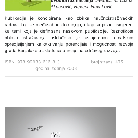
uvodna razmatranja
Urednici: mr Dijana
Simonović, Nevena Novaković
Publikacija je koncipirana kao zbirka naučnoistraživačkih
radova koji se međusobno dopunjuju, i koji su jasno usmjereni
ka temi koja je definisana naslovom publikacije. Raznolikost
oblasti istraživanja usklađena je usmjerenim tematskim
opredjeljenjem ka otkrivanju potencijala i mogućnosti razvoja
grada Banjaluke u skladu sa principima održivog razvoja.
ISBN 978-99938-616-8-3 broj strana 475
godina izdanja 2008