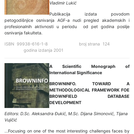
Vladimir Lukić
Publikacija izdata povodom
petogodišnjice osnivanja AGF-a nudi pregled akademskih i
profesionalnih aktivnosti u periodu od pet godina poslije
osnivanja fakulteta.
ISBN 99938-616-1-8 broj strana 124
godina izdanja 2001
A Scientific Monograph of
International Significance
BROWNINFO. TOWARD A
METHODOLOGICAL FRAMEWORK FOE
BROWNFIELD DATABASE
DEVELOPMENT
Editors: D.Sc. Aleksandra Đukić, M.Sc. Dijana Simonović, Tijana
Vujičić
...Focusing on one of the most interesting challenges faces by