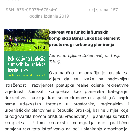
ISBN 978-99976-675-4-0 broj strana 167
godina izdanja 2019
Rekreativna funkcija šumskih
kompleksa Banja Luke kao element
prostornog i urbanog planiranja
Autori: dr Ljiljana Došenović, dr Tanja
Trkulja.
Ova naučna monografija je nastala sa
ciljem da se ukaže na nedovoljnu
istraženost i razvijenost postupka realne ocjene rekreativne
vrijednosti šumskih kompleksa kao planerske kategorije.
Rekreativna funkcija kao socio-ekonomski aspekt još uvijek
nema adekvatan tretman u prostornim, regionalnim i
urbanističkim planovima u Republici Srpskoj, bar ne u mjeri koja
bi odgovarala novom pristupu vrednovanja i planiranja šumskih
kompleksa. U tom kontekstu monografija nudi praktičnu
primjenu rezultata istraživanja na polju planiranja organizacije,