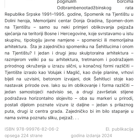
poginulim borcima
Odbrambenootadžbinskog rata
Republike Srpske 1991–1995. godine, Spomenik na Tjentištu u
Dolini heroja, Memorijalni centar Donja Gradina, Spomen-dom
na Tjentištu – samo su neki primjeri oblikovanja pejzaža
sjećanja na teritoriji Bosne i Hercegovine, koje svrstavamo u istu
skupinu, tipologiju javne namjene – spomenici ili memorijalna
arhitektura. Šta je zajedničko spomeniku na Šehitlucima i onom
na Tjentištu? I jedan i drugi jesu skulptoralna arhitektura –
razmjerom veliki pa su arhitektura, tretmanom i podražajem
prirodnog okruženja u izrazu slični, u konačnoj formi različiti –
Tjentište izraslo kao Volujak i Maglić, kao dvije planine, vrhovi
bijeli na uzvisini, betonom izvajani, dok Šehitluci stoje kao
nastavak prirode ove. Iako su im oblikovanje i forma različiti –
jedan samostojeći nadvisio se, a drugi završetak stijene
podražava horizontalno slojevito – oba su markeri u prirodi,
postali dijelom poznate vizure iz daljine – jedan s prilaznog
puta, drugi iz centra grada. Zajedničko bi im bilo stapanje u
nama svima poznatu sliku, pejzaž. . .
ISBN 978-99976-82-06-2 El. publikacija
opsega 224 strane godina izdanja 2024