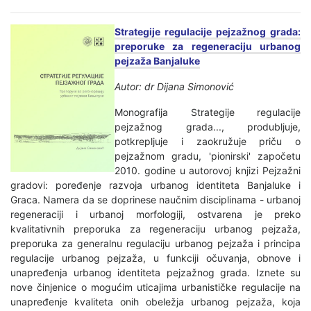
Strategije regulacije pejzažnog grada:
preporuke za regeneraciju urbanog
pejzaža Banjaluke
Autor: dr Dijana Simonović
Monografija Strategije regulacije
pejzažnog grada..., produbljuje,
potkrepljuje i zaokružuje priču o
pejzažnom gradu, 'pionirski' započetu
2010. godine u autorovoj knjizi Pejzažni
gradovi: poređenje razvoja urbanog identiteta Banjaluke i
Graca. Namera da se doprinese naučnim disciplinama - urbanoj
regeneraciji i urbanoj morfologiji, ostvarena je preko
kvalitativnih preporuka za regeneraciju urbanog pejzaža,
preporuka za generalnu regulaciju urbanog pejzaža i principa
regulacije urbanog pejzaža, u funkciji očuvanja, obnove i
unapređenja urbanog identiteta pejzažnog grada. Iznete su
nove činjenice o mogućim uticajima urbanističke regulacije na
unapređenje kvaliteta onih obeležja urbanog pejzaža, koja