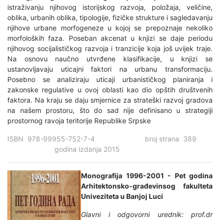
istraživanju njihovog istorijskog razvoja, položaja, veličine,
oblika, urbanih oblika, tipologije, fizičke strukture i sagledavanju
njihove urbane morfogeneze u kojoj se prepoznaje nekoliko
morfoloških faza. Poseban akcenat u knjizi se daje periodu
njihovog socijalističkog razvoja i tranzicije koja još uvijek traje.
Na osnovu naučno utvrđene klasifikacije, u knjizi se
ustanovljavaju uticajni faktori na urbanu transformaciju.
Posebno se analiziraju uticaji urbanističkog planiranja i
zakonske regulative u ovoj oblasti kao dio opštih društvenih
faktora. Na kraju se daju smjernice za strateški razvoj gradova
na našem prostoru, što do sad nije definisano u strategiji
prostornog ravoja teritorije Republike Srpske
ISBN 978-99955-752-7-4 broj strana 389
godina izdanja 2015
Monografija 1996-2001 - Pet godina
Arhitektonsko-građevinsog fakulteta
Univeziteta u Banjoj Luci
Glavni i odgovorni urednik: prof.dr