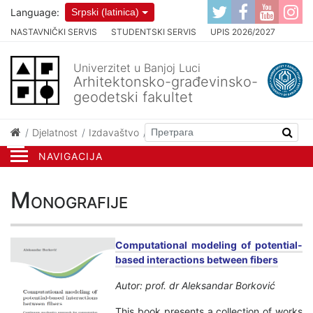
Language:
Srpski (latinica)
NASTAVNIČKI SERVIS
STUDENTSKI SERVIS
UPIS 2026/2027
Univerzitet u Banjoj Luci
Arhitektonsko-građevinsko-
geodetski fakultet
Djelatnost
Izdavaštvo
Monografije
NAVIGACIJA
Monografije
Computational modeling of potential-
based interactions between fibers
Autor: prof. dr Aleksandar Borković
This book presents a collection of works