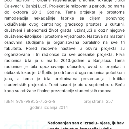
Čajevac“ u Banjoj Luci“. Projekat je ralizovan u periodu od marta
do oktobra 2013. Godine. Tema projekta je prostorna
remodelacija nekadašnje fabrike sa ciljem ponovnog
uključivanja ovog centralnog gradskog prostora u kulturni,
društveni i ekonomski život grada, uzimajući u obzir njegove
društveno-istorijske i prostorne vrijednosto. Nastava na master i
osnovnim studijama je organizovana paralelno na sve tri
fakulteta. Pored redovne nastave u okviru projekta su
organizovane i tri radionice za sve učesnike projekta. Prva
radionica bila je u martu 2013.godine u Banjaluci. Tema
radionice je bila upoznavanje učesnika, uvod u projekat i
obilazak lokacije. U Špitlu je održana druga radionica početkom
juna, a tema je bila preliminarna prezentacija i kritika
studentskih projekata. Treći susret je bio u septembru u Beču
kada su održane finalne prezentacije studentskih radova.
ISBN 978-99955-752-2-9 broj strana 257
godina izdanja 2014
Nedosanjan san o Izraelu- vjera, ljubav
i nada, iskustva, impresije i vizije