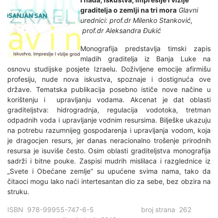
graditelja o zemlji na tri mora
Glavni
urednici: prof.dr Milenko Stanković,
prof.dr Aleksandra Đukić
Monografija predstavlja timski zapis
mladih graditelja iz Banja Luke na
osnovu studijske posjete Izraelu. Doživljene emocije afirmišu
profesiju, nude nova iskustva, spoznaje i dostignuća ove
države. Tematska publikacija posebno ističe nove načine u
korištenju i upravljanju vodama. Akcenat je dat oblasti
graditeljstva: hidrogradnja, regulacija vodotoka, tretman
odpadnih voda i upravljanje vodnim resursima. Bilješke ukazuju
na potrebu razumnijeg gospodarenja i upravljanja vodom, koja
je dragocjen resurs, jer danas neracionalno trošenje prirodnih
resursa je isuviše često. Osim oblasti graditeljstva monografija
sadrži i bitne pouke. Zaspisi mudrih mislilaca i razglednice iz
„Svete i Obećane zemlje“ su upućene svima nama, tako da
čitaoci mogu lako naći intertesantan dio za sebe, bez obzira na
struku.
ISBN 978-99955-747-6-5 broj strana 262