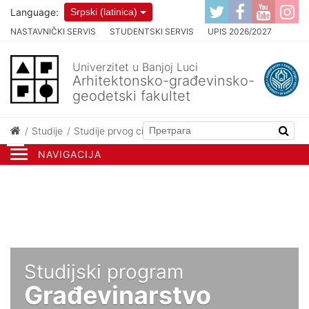
Language:
Srpski (latinica)
NASTAVNIČKI SERVIS
STUDENTSKI SERVIS
UPIS 2026/2027
Univerzitet u Banjoj Luci
Arhitektonsko-građevinsko-
geodetski fakultet
Studije
Studije prvog ciklusa
Građevinarstvo
NAVIGACIJA
Studijski program
Građevinarstvo