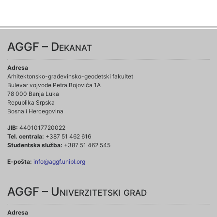
AGGF – Dekanat
Adresa
Arhitektonsko-građevinsko-geodetski fakultet
Bulevar vojvode Petra Bojovića 1A
78 000 Banja Luka
Republika Srpska
Bosna i Hercegovina
JIB:
4401017720022
Tel. centrala:
+387 51 462 616
Studentska služba:
+387 51 462 545
E-pošta:
info@aggf.unibl.org
AGGF – Univerzitetski grad
Adresa