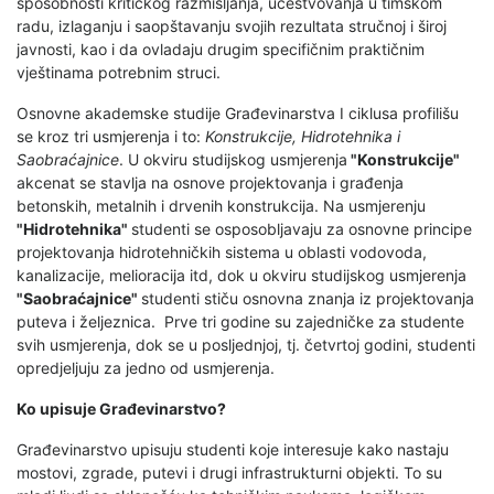
sposobnosti kritičkog razmišljanja, učestvovanja u timskom
radu, izlaganju i saopštavanju svojih rezultata stručnoj i široj
javnosti, kao i da ovladaju drugim specifičnim praktičnim
vještinama potrebnim struci.
Osnovne akademske studije Građevinarstva I ciklusa profilišu
se kroz tri usmjerenja i to:
Konstrukcije, Hidrotehnika i
Saobraćajnice
. U okviru studijskog usmjerenja
"Konstrukcije"
akcenat se stavlja na osnove projektovanja i građenja
betonskih, metalnih i drvenih konstrukcija. Na usmjerenju
"Hidrotehnika"
studenti se osposobljavaju za osnovne principe
projektovanja hidrotehničkih sistema u oblasti vodovoda,
kanalizacije, melioracija itd, dok u okviru studijskog usmjerenja
"Saobraćajnice"
studenti stiču osnovna znanja iz projektovanja
puteva i željeznica. Prve tri godine su zajedničke za studente
svih usmjerenja, dok se u posljednjoj, tj. četvrtoj godini, studenti
opredjeljuju za jedno od usmjerenja.
Ko upisuje Građevinarstvo?
Građevinarstvo upisuju studenti koje interesuje kako nastaju
mostovi, zgrade, putevi i drugi infrastrukturni objekti. To su