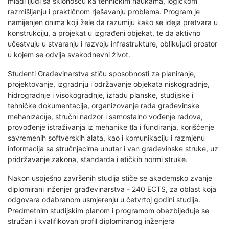
mladi ljudi sa sklonošću ka tehničkim naukama, logičkom
razmišljanju i praktičnom rješavanju problema. Program je
namijenjen onima koji žele da razumiju kako se ideja pretvara u
konstrukciju, a projekat u izgrađeni objekat, te da aktivno
učestvuju u stvaranju i razvoju infrastrukture, oblikujući prostor
u kojem se odvija svakodnevni život.
Studenti Građevinarstva stiču sposobnosti za planiranje,
projektovanje, izgradnju i održavanje objekata niskogradnje,
hidrogradnje i visokogradnje, izradu planske, studijske i
tehničke dokumentacije, organizovanje rada građevinske
mehanizacije, stručni nadzor i samostalno vođenje radova,
provođenje istraživanja iz mehanike tla i fundiranja, korišćenje
savremenih softverskih alata, kao i komunikaciju i razmjenu
informacija sa stručnjacima unutar i van građevinske struke, uz
pridržavanje zakona, standarda i etičkih normi struke.
Nakon uspješno završenih studija stiče se akademsko zvanje
diplomirani inženjer građevinarstva - 240 ECTS, za oblast koja
odgovara odabranom usmjerenju u četvrtoj godini studija.
Predmetnim studijskim planom i programom obezbijeđuje se
stručan i kvalifikovan profil diplomiranog inženjera