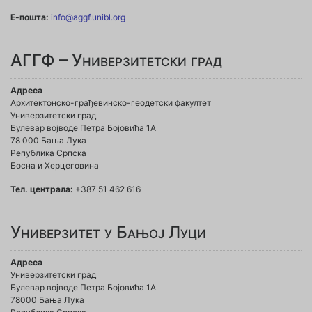
Е-пошта:
info@aggf.unibl.org
АГГФ – Универзитетски град
Адреса
Архитектонско-грађевинско-геодетски факултет
Универзитетски град
Булевар војводе Петра Бојовића 1A
78 000 Бања Лука
Република Српска
Босна и Херцеговина
Тел. централа:
+387 51 462 616
Универзитет у Бањој Луци
Адреса
Универзитетски град
Булевар војводе Петра Бојовића 1А
78000 Бања Лука