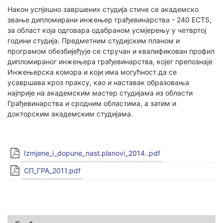
Након успјешно завршених студија стиче се академско
звање дипломирани инжењер грађевинарства - 240 ECTS,
за област која одговара одабраном усмјерењу у четвртој
години студија. Предметним студијским планом и
програмом обезбијеђује се стручан и квалификован профил
дипломираног инжењера грађевинарства, којег препознаје
Инжењерска комора и који има могућност да се
усавршава кроз праксу, као и наставак образовања
најприје на академским мастер студијама из области
Грађевинарства и сродним областима, а затим и
докторским академским студијама.
Izmjene_i_dopune_nast.planovi_2014..pdf
СП_ГРА_2011.pdf