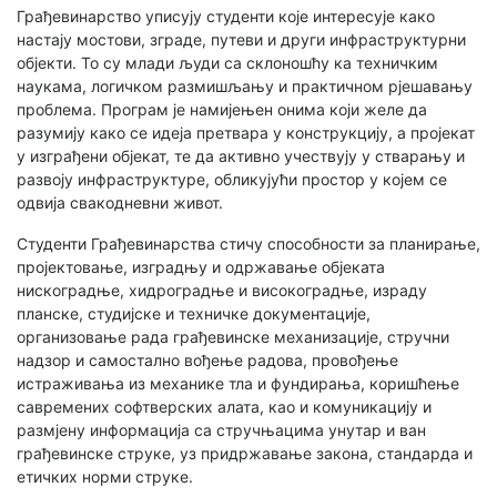
Грађевинарство уписују студенти које интересује како
настају мостови, зграде, путеви и други инфраструктурни
објекти. То су млади људи са склоношћу ка техничким
наукама, логичком размишљању и практичном рјешавању
проблема. Програм је намијењен онима који желе да
разумију како се идеја претвара у конструкцију, а пројекат
у изграђени објекат, те да активно учествују у стварању и
развоју инфраструктуре, обликујући простор у којем се
одвија свакодневни живот.
Студенти Грађевинарства стичу способности за планирање,
пројектовање, изградњу и одржавање објеката
нискоградње, хидроградње и високоградње, израду
планске, студијске и техничке документације,
организовање рада грађевинске механизације, стручни
надзор и самостално вођење радова, провођење
истраживања из механике тла и фундирања, коришћење
савремених софтверских алата, као и комуникацију и
размјену информација са стручњацима унутар и ван
грађевинске струке, уз придржавање закона, стандарда и
етичких норми струке.