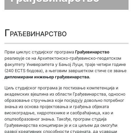
Грађевинарство
Први циклус студијског програма
Грађевинарство
реализује се на Архитектонско-грађевинско-геодетском
факултету Универзитета у Бањој Луци, траје четири године
(240 ECTS бодова), а његовим завршетком стиче се звање
дипломирани инжењер грађевинарства.
Циљ студијског програма је постизање компетенција и
академских вјештина из области Грађевинарства, односно
образовање стручњака који посједују довољно потребног
знања из основа пројектовања и грађења објеката
високоградње, хидротехнике и саобраћајница, као и
општеобразовног знања. Такође, програм студија
Грађевинарства конципиран је и са циљем да омогући
развој креативних способности студената, да усаврши