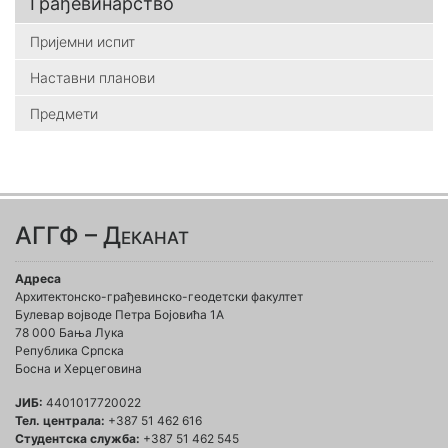
Грађевинарство
Пријемни испит
Наставни планови
Предмети
АГГФ – Деканат
Адреса
Архитектонско-грађевинско-геодетски факултет
Булевар војводе Петра Бојовића 1A
78 000 Бања Лука
Република Српска
Босна и Херцеговина
ЈИБ:
4401017720022
Тел. централа:
+387 51 462 616
Студентска служба:
+387 51 462 545