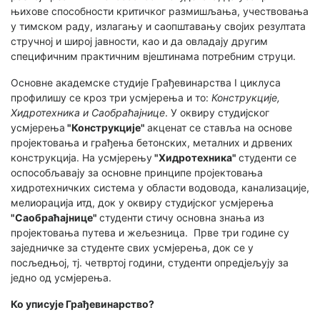
њихове способности критичког размишљања, учествовања
у тимском раду, излагању и саопштавању својих резултата
стручној и широј јавности, као и да овладају другим
специфичним практичним вјештинама потребним струци.
Основне академске студије Грађевинарства I циклуса
профилишу се кроз три усмјерења и то:
Конструкције,
Хидротехника и Саобраћајнице
. У оквиру студијског
усмјерења
"Конструкције"
акценат се ставља на основе
пројектовања и грађења бетонских, металних и дрвених
конструкција. На усмјерењу
"Хидротехника"
студенти се
оспособљавају за основне принципе пројектовања
хидротехничких система у области водовода, канализације,
мелиорација итд, док у оквиру студијског усмјерења
"Саобраћајнице"
студенти стичу основна знања из
пројектовања путева и жељезница. Прве три године су
заједничке за студенте свих усмјерења, док се у
посљедњој, тј. четвртој години, студенти опредјељују за
једно од усмјерења.
Ко уписује Грађевинарство?