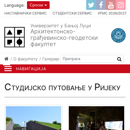
Language:
Српски
НАСТАВНИЧКИ СЕРВИС
СТУДЕНТСКИ СЕРВИС
УПИС 2026/2027
Универзитет у Бањој Луци
Архитектонско-
грађевинско-геодетски
факултет
О факултету
Галерије
Студијско путовање у Ријеку
НАВИГАЦИЈА
Студијско путовање у Ријеку