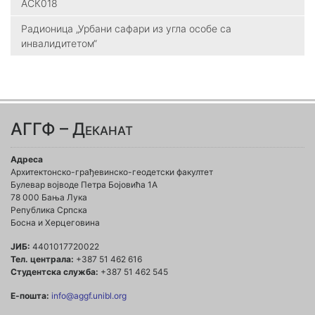
АСК018
Радионица „Урбани сафари из угла особе са
инвалидитетом“
АГГФ – Деканат
Адреса
Архитектонско-грађевинско-геодетски факултет
Булевар војводе Петра Бојовића 1A
78 000 Бања Лука
Република Српска
Босна и Херцеговина
ЈИБ:
4401017720022
Тел. централа:
+387 51 462 616
Студентска служба:
+387 51 462 545
Е-пошта:
info@aggf.unibl.org