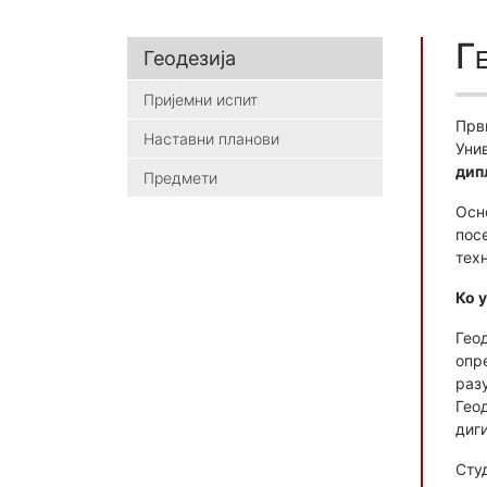
Г
Геодезија
Пријемни испит
Прв
Наставни планови
Уни
дип
Предмети
Осн
пос
тех
Ко 
Гео
опр
раз
Гео
диг
Сту