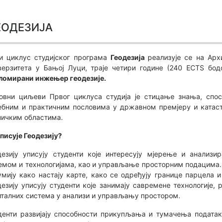
еодезија
и циклус студијског програма
Геодезија
реализује се на Арх
верзитета у Бањој Луци, траје четири године (240 ECTS бо
ломирани инжењер геодезије.
овни циљеви Првог циклуса студија је стицање знања, спос
ебним и практичним пословима у државном премјеру и катас
ничким областима.
уписује Геодезију?
дезију уписују студенти које интересују мјерење и анализ
емом и технологијама, као и управљање просторним подацима. 
умију како настају карте, како се одређују границе парцела и
дезију уписују студенти које занимају савремене технологије, 
италних система у анализи и управљању простором.
денти развијају способности прикупљања и тумачења подата