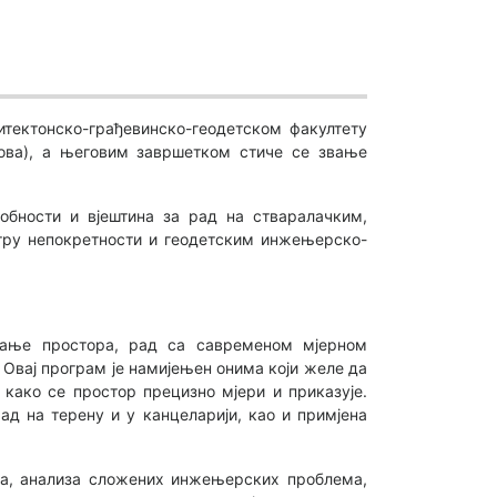
итектонско-грађевинско-геодетском факултету
дова), а његовим завршетком стиче се звање
обности и вјештина за рад на стваралачким,
тру непокретности и геодетским инжењерско-
ирање простора, рад са савременом мјерном
Овај програм је намијењен онима који желе да
 како се простор прецизно мјери и приказује.
рад на терену и у канцеларији, као и примјена
ка, анализа сложених инжењерских проблема,