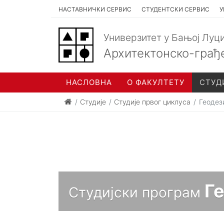
НАСТАВНИЧКИ СЕРВИС
СТУДЕНТСКИ СЕРВИС
У
Универзитет у Бањој Луц
Архитектонско-грађ
НАСЛОВНА
О ФАКУЛТЕТУ
СТУД
Студије
Студије првог циклуса
Геодез
Г
Студијски програм