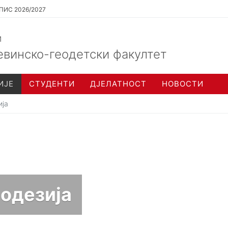
ПИС 2026/2027
и
евинско-геодетски факултет
ИЈЕ
СТУДЕНТИ
ДЈЕЛАТНОСТ
НОВОСТИ
ија
еодезија