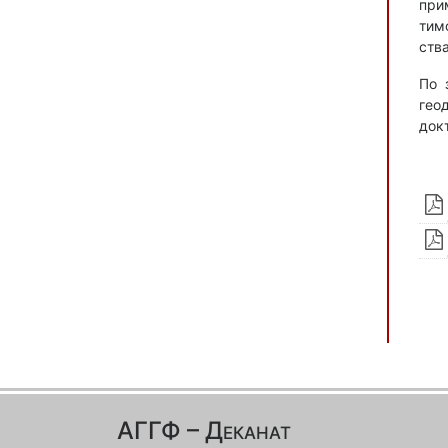
при
тим
ств
По 
гео
док
АГГФ – Деканат