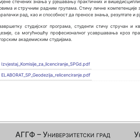
мјене стечених знања у рјешавању практичних и вишедисципли
овима и стручним радним групама. Стичу личне компетенције
аралачки рад, као и способност да преносе знања, резултате и р
завршетку студијског програма, студенти стичу стручан и 
дезије, са могућношћу професионалног усавршавања кроз пра
торским академиским студијама.
Izvjestaj_Komisije_za_licenciranje_SPGd.pdf
ELABORAT_SP_Geodezija_relicenciranje.pdf
АГГФ – Универзитетски град
У