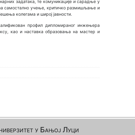
нарних задатака, те комуникације и сарадње у
 за самостално учење, критичко размишљање и
јешења колегама и широј јавности.
квалификован профил дипломираног инжењера
ксу, као и наставка образовања на мастер и
ниверзитет у Бањој Луци