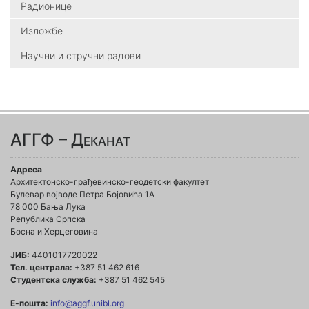
Радионице
Изложбе
Научни и стручни радови
АГГФ – Деканат
Адреса
Архитектонско-грађевинско-геодетски факултет
Булевар војводе Петра Бојовића 1A
78 000 Бања Лука
Република Српска
Босна и Херцеговина
ЈИБ:
4401017720022
Тел. централа:
+387 51 462 616
Студентска служба:
+387 51 462 545
Е-пошта:
info@aggf.unibl.org