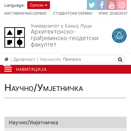
Language:
Српски
НАСТАВНИЧКИ СЕРВИС
СТУДЕНТСКИ СЕРВИС
УПИС 2026/2027
Универзитет у Бањој Луци
Архитектонско-
грађевинско-геодетски
факултет
Дјелатност
Научно/Умјетничка
НАВИГАЦИЈА
Научно/Умјетничка
Научно/Умјетничка