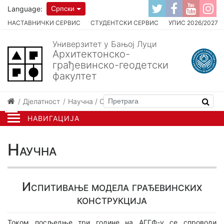
Language:
Српски
НАСТАВНИЧКИ СЕРВИС
СТУДЕНТСКИ СЕРВИС
УПИС 2026/2027
Универзитет у Бањој Луци
Архитектонско-
грађевинско-геодетски
факултет
Дјелатност
Научна / Стручна
Научна
НАВИГАЦИЈА
Научна
Испитивање модела грађевинских
конструкција
Током посљедње три године на АГГФ-у се спроводи