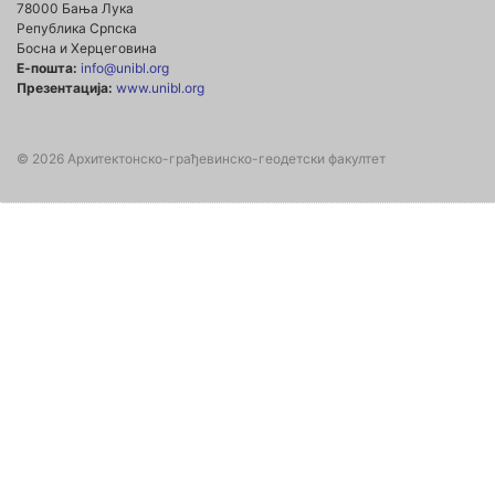
78000 Бања Лука
Република Српска
Босна и Херцеговина
Е-пошта:
info@unibl.org
Презентација:
www.unibl.org
© 2026 Архитектонско-грађевинско-геодетски факултет