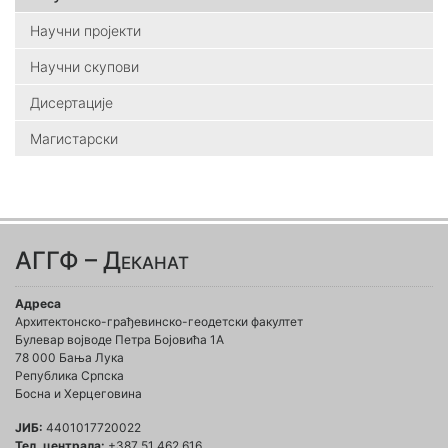
Научни пројекти
Научни скупови
Дисертације
Магистарски
АГГФ – Деканат
Адреса
Архитектонско-грађевинско-геодетски факултет
Булевар војводе Петра Бојовића 1A
78 000 Бања Лука
Република Српска
Босна и Херцеговина
ЈИБ:
4401017720022
Тел. централа:
+387 51 462 616