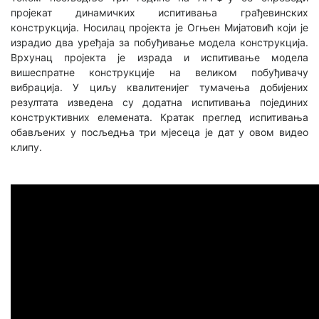
пројекат динамичких испитивања грађевинских
конструкција. Носилац пројекта је Огњен Мијатовић који је
израдио два уређаја за побуђивање модела конструкција.
Врхунац пројекта је израда и испитивање модела
вишеспратне конструкције на великом побуђивачу
вибрација. У циљу квалитенијег тумачења добијених
резултата изведена су додатна испитивања појединих
конструктивних елемената. Кратак преглед испитивања
обављених у посљедња три мјесеца је дат у овом видео
клипу.