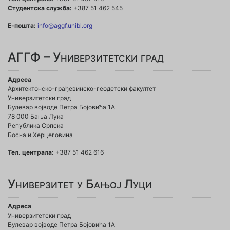
Студентска служба:
+387 51 462 545
Е-пошта:
info@aggf.unibl.org
АГГФ – Универзитетски град
Адреса
Архитектонско-грађевинско-геодетски факултет
Универзитетски град
Булевар војводе Петра Бојовића 1A
78 000 Бања Лука
Република Српска
Босна и Херцеговина
Тел. централа:
+387 51 462 616
Универзитет у Бањој Луци
Адреса
Универзитетски град
Булевар војводе Петра Бојовића 1А