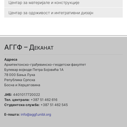
Центар за материјале и конструкције
Центар за одрживост и интегративни дизајн
АГГФ – Деканат
Адреса
Архитектонско-грађевинско-геодетски факултет
Булевар војводе Петра Бојовића 1A
78 000 Бања Лука
Република Српска
Босна и Херцеговина
ЈИБ:
4401017720022
Тел. централа:
+387 51 462 616
Студентска служба:
+387 51 462 545
Е-пошта:
info@aggf.unibl.org