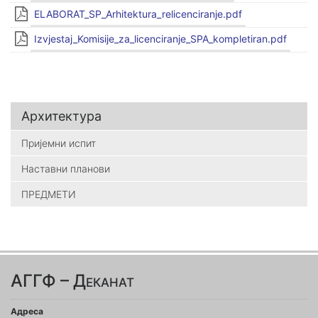
ELABORAT_SP_Arhitektura_relicenciranje.pdf
Izvjestaj_Komisije_za_licenciranje_SPA_kompletiran.pdf
Архитектура
Пријемни испит
Наставни планови
ПРЕДМЕТИ
АГГФ – Деканат
Адреса