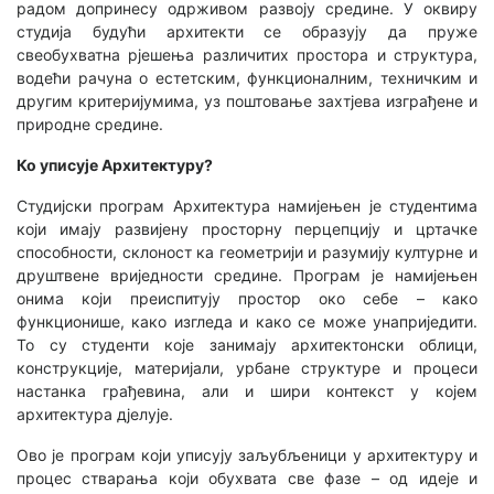
радом допринесу одрживом развоју средине. У оквиру
студија будући архитекти се образују да пруже
свеобухватна рјешења различитих простора и структура,
водећи рачуна о естетским, функционалним, техничким и
другим критеријумима, уз поштовање захтјева изграђене и
природне средине.
Ко уписује Архитектуру?
Студијски програм Архитектура намијењен је студентима
који имају развијену просторну перцепцију и цртачке
способности, склоност ка геометрији и разумију културне и
друштвене вриједности средине. Програм је намијењен
онима који преиспитују простор око себе – како
функционише, како изгледа и како се може унаприједити.
То су студенти које занимају архитектонски облици,
конструкције, материјали, урбане структуре и процеси
настанка грађевина, али и шири контекст у којем
архитектура дјелује.
Ово је програм који уписују заљубљеници у архитектуру и
процес стварања који обухвата све фазе – од идеје и