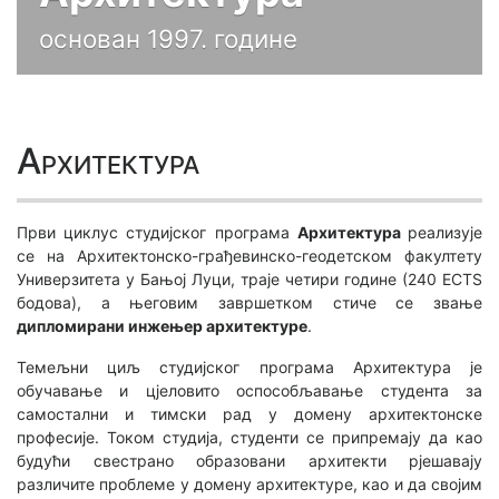
основан 1997. године
Архитектура
Први циклус студијског програма
Архитектура
реализује
се на Архитектонско-грађевинско-геодетском факултету
Универзитета у Бањој Луци, траје четири године (240 ECTS
бодова), а његовим завршетком стиче се звање
дипломирани инжењер архитектуре
.
Темељни циљ студијског програма Архитектура је
обучавање и цјеловито оспособљавање студента за
самостални и тимски рад у домену архитектонске
професије. Током студија, студенти се припремају да као
будући свестрано образовани архитекти рјешавају
различите проблеме у домену архитектуре, као и да својим