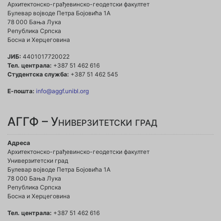
Архитектонско-грађевинско-геодетски факултет
Булевар војводе Петра Бојовића 1A
78 000 Бања Лука
Република Српска
Босна и Херцеговина
ЈИБ:
4401017720022
Тел. централа:
+387 51 462 616
Студентска служба:
+387 51 462 545
Е-пошта:
info@aggf.unibl.org
АГГФ – Универзитетски град
Адреса
Архитектонско-грађевинско-геодетски факултет
Универзитетски град
Булевар војводе Петра Бојовића 1A
78 000 Бања Лука
Република Српска
Босна и Херцеговина
Тел. централа:
+387 51 462 616