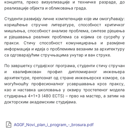
концепта, преко визуелизације и техничке разраде, до
реализације објекта и обликовања града.
Студенти развијају личне компетенције које им омогућавају:
коришћење стручне литературе, способност критичког
мишљења, способност анализе проблема, синтезе рјешења
и рјешавања реалних проблема са којима се сусрећу у
пракси. Стичу способност комуницирања и размјене
информација и идеја о проблемима везаним за архитектуру
са одговарајућим стручњацима унутар и ван струке.
По завршетку студијског програма, студенти стичу стручан
и квалификован профил дипломираног инжењера
архитектуре, препознат од стране инжењерске коморе, са
могућношћу професионалног усавршавања кроз праксу,
као и наставка школовања у оквиру тростепеног модела
студирања 4+1+3 (480 ECTS) – прво на мастер, а затим на
докторским академским студијама.
AGGF_Novi_plan_i_program_-_brosura.pdf