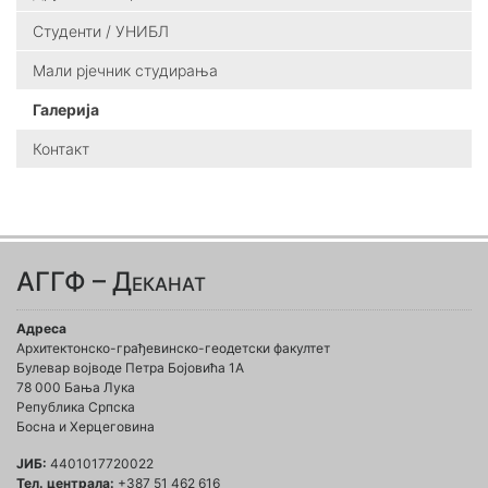
Студенти / УНИБЛ
Мали рјечник студирања
Галерија
Контакт
АГГФ – Деканат
Адреса
Архитектонско-грађевинско-геодетски факултет
Булевар војводе Петра Бојовића 1A
78 000 Бања Лука
Република Српска
Босна и Херцеговина
ЈИБ:
4401017720022
Тел. централа:
+387 51 462 616