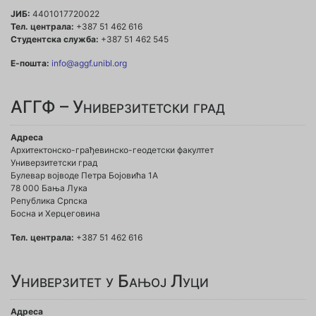
ЈИБ:
4401017720022
Тел. централа:
+387 51 462 616
Студентска служба:
+387 51 462 545
Е-пошта:
info@aggf.unibl.org
АГГФ – Универзитетски град
Адреса
Архитектонско-грађевинско-геодетски факултет
Универзитетски град
Булевар војводе Петра Бојовића 1A
78 000 Бања Лука
Република Српска
Босна и Херцеговина
Тел. централа:
+387 51 462 616
Универзитет у Бањој Луци
Адреса