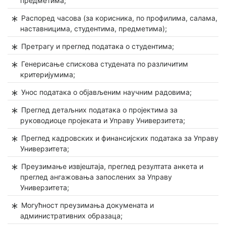
предметима;
Распоред часова (за корисника, по профилима, салама,
наставницима, студентима, предметима);
Претрагу и преглед података о студентима;
Генерисање спискова студената по различитим
критеријумима;
Унос података о објављеним научним радовима;
Преглед детаљних података о пројектима за
руководиоце пројеката и Управу Универзитета;
Преглед кадровских и финансијских података за Управу
Универзитета;
Преузимање извјештаја, преглед резултата анкета и
преглед ангажовања запослених за Управу
Универзитета;
Могућност преузимања докумената и
административних образаца;