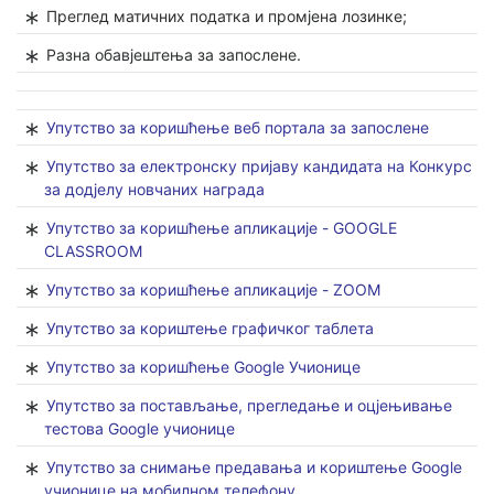
Преглед матичних податка и промјена лозинке;
Разна обавјештења за запослене.
Упутство за коришћење веб портала за запослене
Упутство за електронску пријаву кандидата на Конкурс
за додјелу новчаних награда
Упутство за коришћење апликације - GOOGLE
CLASSROOM
Упутство за коришћење апликације - ZOOM
Упутство за кориштење графичког таблета
Упутство за коришћење Google Учионице
Упутство за постављање, прегледање и оцјењивање
тестова Google учионице
Упутство за снимање предавања и кориштење Google
учионице на мобилном телефону