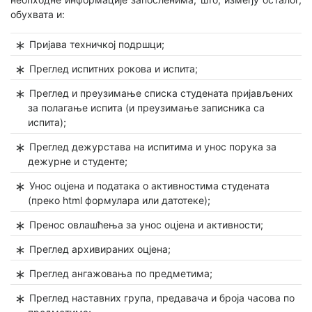
обухвата и:
Пријава техничкој подршци;
Преглед испитних рокова и испита;
Преглед и преузимање списка студената пријављених
за полагање испита (и преузимање записника са
испита);
Преглед дежурстава на испитима и унос порука за
дежурне и студенте;
Унос оцјена и података о активностима студената
(преко html формулара или датотеке);
Пренос овлашћења за унос оцјена и активности;
Преглед архивираних оцјена;
Преглед ангажовања по предметима;
Преглед наставних група, предавача и броја часова по