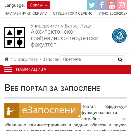
Language:
Српски
НАСТАВНИЧКИ СЕРВИС
СТУДЕНТСКИ СЕРВИС
УПИС 2026/2027
Универзитет у Бањој Луци
Архитектонско-
грађевинско-геодетски
факултет
О факултету
Запослени
Веб портал за запослене
НАВИГАЦИЈА
Веб портал за запослене
Портал обједињује
функционалности
потребне за
обављање административних и радних обавеза и пружа
неопходне информације запосленима, што, између осталог,