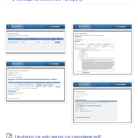
Uputstvo-za-veb-servis-za-zaposlene.pdf