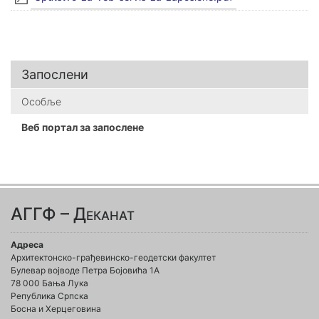
Запослени
Особље
Веб портал за запослене
АГГФ – Деканат
Адреса
Архитектонско-грађевинско-геодетски факултет
Булевар војводе Петра Бојовића 1A
78 000 Бања Лука
Република Српска
Босна и Херцеговина