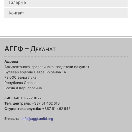
Галерије
Контакт
АГГФ – Деканат
Адреса
Архитектонско-грађевинско-геодетски факултет
Булевар војводе Петра Бојовића 1A
78 000 Бања Лука
Република Српска
Босна и Херцеговина
ЈИБ:
4401017720022
Тел. централа:
+387 51 462 616
Студентска служба:
+387 51 462 545
Е-пошта:
info@aggf.unibl.org