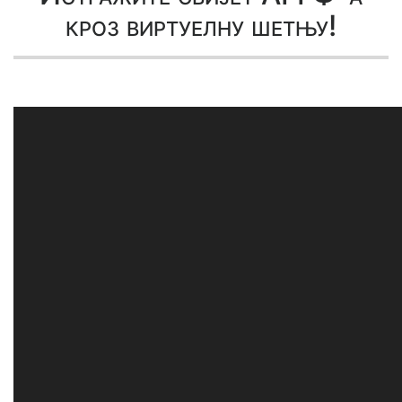
кроз виртуелну шетњу!