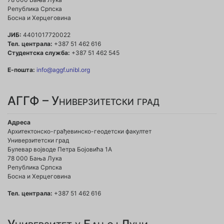
Република Српска
Босна и Херцеговина
ЈИБ:
4401017720022
Тел. централа:
+387 51 462 616
Студентска служба:
+387 51 462 545
Е-пошта:
info@aggf.unibl.org
АГГФ – Универзитетски град
Адреса
Архитектонско-грађевинско-геодетски факултет
Универзитетски град
Булевар војводе Петра Бојовића 1A
78 000 Бања Лука
Република Српска
Босна и Херцеговина
Тел. централа:
+387 51 462 616