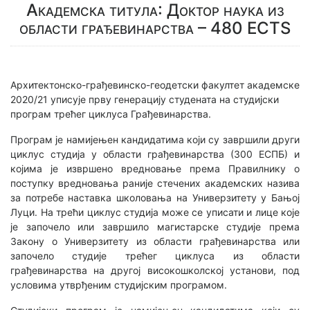
Академска титула: Доктор наука из
области грађевинарства – 480 ECTS
Архитектонско-грађевинско-геодетски факултет академске
2020/21 уписује прву генерацију студената на студијски
програм трећег циклуса Грађевинарства.
Програм је намијењен кандидатима који су завршили други
циклус студија у области грађевинарства (300 ЕСПБ) и
којима је извршено вредновање према Правилнику о
поступку вредновања раније стечених академских назива
за потребе наставка школовања на Универзитету у Бањој
Луци. На трећи циклус студија може се уписати и лице које
је започело или завршило магистарске студије према
Закону о Универзитету из области грађевинарства или
започело студије трећег циклуса из области
грађевинарства на другој високошколској установи, под
условима утврђеним студијским програмом.