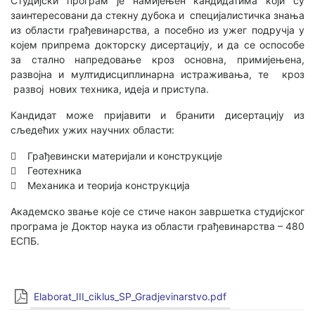
Студијски програм је намијењен кандидатима који су
заинтересовани да стекну дубока и специјалистичка знања
из области грађевинарства, а посебно из ужег подручја у
којем припрема докторску дисертацију, и да се оспособе
за стално напредовање кроз основна, примијењена,
развојна и мултидисциплинарна истраживања, те кроз
развој нових техника, идеја и приступа.
Кандидат може пријавити и бранити дисертацију из
сљедећих ужих научних области:
 Грађевински материјали и конструкције
 Геотехника
 Механика и теорија конструкција
Академско звање које се стиче након завршетка студијског
програма је Доктор наука из области грађевинарства – 480
ЕСПБ.
Elaborat_III_ciklus_SP_Gradjevinarstvo.pdf