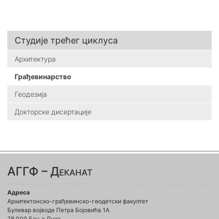
Студије трећег циклуса
Архитектура
Грађевинарство
Геодезија
Докторске дисертације
АГГФ – Деканат
Адреса
Архитектонско-грађевинско-геодетски факултет
Булевар војводе Петра Бојовића 1A
78 000 Бања Лука