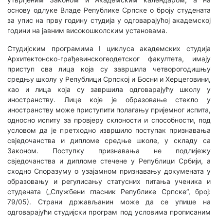
основу одлуке Владе Републике Српске о броју студената
за упис на прву годину студија у одговарајућој академској
години на јавним високошколским установама.
Студијским програмима I циклуса академских студија
Архитектонско-грађевинскогеодетског факултета, имају
приступ сва лица која су завршила четворогодишњу
средњу школу у Републици Српској и Босни и Херцеговини,
као и лица која су завршила одговарајућу школу у
иностранству. Лице које је образовање стекло у
иностранству може приступити полагању пријемног испита,
односно испиту за провјеру склоности и способности, под
условом да је претходно извршило поступак признавања
свједочанства и дипломе средње школе, у складу са
Законом. Поступку признавања не подлијежу
свједочанства и дипломе стечене у Републици Србији, а
сходно Споразуму о узајамном признавању докумената у
образовању и регулисању статусних питања ученика и
студената („Службени гласник Републике Српске“, број:
79/05). Страни држављанин може да се упише на
одговарајући студијски програм под условима прописаним