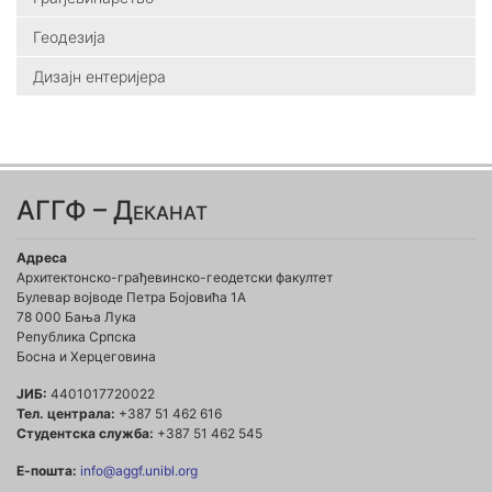
Геодезија
Дизајн ентеријера
АГГФ – Деканат
Адреса
Архитектонско-грађевинско-геодетски факултет
Булевар војводе Петра Бојовића 1A
78 000 Бања Лука
Република Српска
Босна и Херцеговина
ЈИБ:
4401017720022
Тел. централа:
+387 51 462 616
Студентска служба:
+387 51 462 545
Е-пошта:
info@aggf.unibl.org