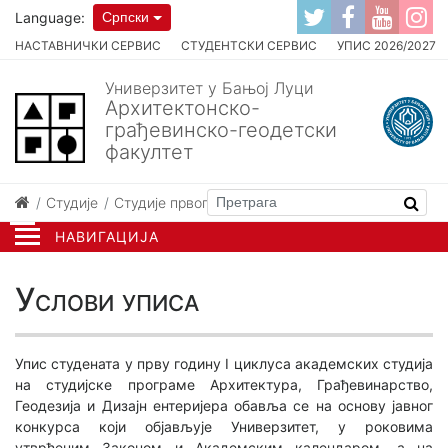
Language:
Српски
НАСТАВНИЧКИ СЕРВИС
СТУДЕНТСКИ СЕРВИС
УПИС 2026/2027
Универзитет у Бањој Луци
Архитектонско-
грађевинско-геодетски
факултет
Студије
Студије првог циклуса
Услови уписа
НАВИГАЦИЈА
Услови уписа
Упис студената у прву годину I циклуса академских студија
на студијске програме Архитектура, Грађевинарство,
Геодезија и Дизајн ентеријера обавља се на основу јавног
конкурса који објављује Универзитет, у роковима
утврђеним Законом и Академским календаром, а на