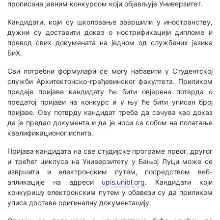
прописана јавним конкурсом који објављује Универзитет.
Кандидати, који су школовање завршили у иностранству,
дужни су доставити доказ о нострификацији дипломе и
превод свих докумената на једном од службених језика
БиХ.
Сви потребни формулари се могу набавити у Студентској
служби Архитектонско-грађевинског факултета. Приликом
предаје пријаве кандидату ће бити овјерена потврда о
предатој пријави на конкурс и у њу ће бити уписан број
пријаве. Ову потврду кандидат треба да сачува као доказ
да је предао документа и да је носи са собом на полагање
квалификационог испита.
Пријава кандидата на све студијске програме првог, другог
и трећег циклуса на Универзитету у Бањој Луци може се
извршити и електронским путем, посредством веб-
апликације на адреси
upis.unibl.org
. Кандидати који
конкуришу електронским путем у обавези су да приликом
уписа доставе оригиналну документацију.