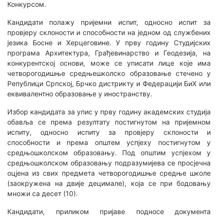
Конкурсом.
Кандидати полажу пријемни испит, односно испит за
провјеру склоности и способности на једном од службених
језика Босне и Херцеговине. У прву годину Студијских
програма Архитектура, Грађевинарство и Геодезија, на
конкурентској основи, може се уписати лице које има
четворогодишње средњешколско образовање стечено у
Републици Српској, Брчко дистрикту и Федерацији БиХ или
еквивалентно образовање у иностранству.
Избор кандидата за упис у прву годину академских студија
обавља се према резултату постигнутом на пријемном
испиту, односно испиту за провјеру склоности и
способности и према општем успјеху постигнутом у
средњошколском образовању. Под општим успјехом у
средњошколском образовању подразумијева се просјечна
оцјена из свих предмета четворогодишње средње школе
(заокружена на двије децимале), која се при бодовању
множи са десет (10).
Кандидати, приликом пријаве подносе документа