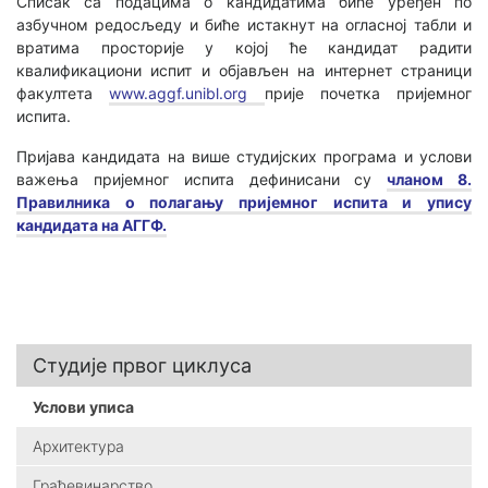
Списак са подацима о кандидатима биће уређен по
азбучном редосљеду и биће истакнут на огласној табли и
вратима просторије у којој ће кандидат радити
квалификациони испит и објављен на интернет страници
факултета
www.aggf.unibl.org
прије почетка пријемног
испита.
Пријава кандидата на више студијских програма и услови
важења пријемног испита дефинисани су
чланом 8.
Правилника о полагању пријемног испита и упису
кандидата на АГГФ.
Студије првог циклуса
Услови уписа
Архитектура
Грађевинарство