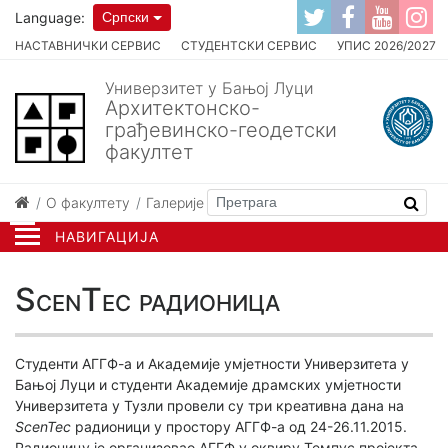
Language:
Српски
НАСТАВНИЧКИ СЕРВИС
СТУДЕНТСКИ СЕРВИС
УПИС 2026/2027
Универзитет у Бањој Луци
Архитектонско-
грађевинско-геодетски
факултет
О факултету
Галерије
ScenTec радионица
НАВИГАЦИЈА
ScenTec радионица
Студенти АГГФ-а и Академије умјетности Универзитета у
Бањој Луци и студенти Академије драмских умјетности
Универзитета у Тузли провели су три креативна дана на
ScenTec
радионици у простору АГГФ-а од 24-26.11.2015.
Радионицу је организовао АГГФ у оквиру Темпус пројекта