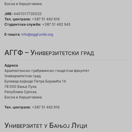
Босна и Херцеговина
ЈИБ:
4401017720022
Тел. централа:
+387 51 462 616
Студентска служба:
+387 51 462 545
Е-пошта:
info@aggf.unibl.org
АГГФ – Универзитетски град
Адреса
Архитектонско-грађевинско-геодетски факултет
Универзитетски град
Булевар војводе Петра Бојовића 1A
78 000 Бања Лука
Република Српска
Босна и Херцеговина
Тел. централа:
+387 51 462 616
Универзитет у Бањој Луци