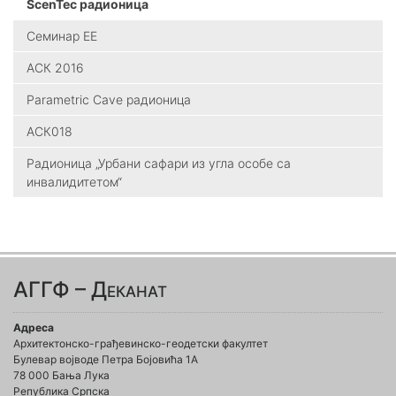
ScenTec радионица
Семинар ЕЕ
АСК 2016
Parametric Cave радионица
АСК018
Радионица „Урбани сафари из угла особе са
инвалидитетом“
АГГФ – Деканат
Адреса
Архитектонско-грађевинско-геодетски факултет
Булевар војводе Петра Бојовића 1A
78 000 Бања Лука
Република Српска