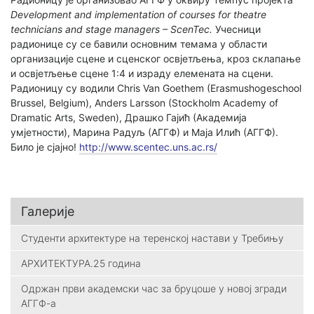
Development and implementation of courses for theatre
technicians and stage managers – ScenTec.
Учесници
радионице су се бавили основним темама у области
организације сцене и сценског освјетљења, кроз склапање
и освјетљење сцене 1:4 и израду елемената на сцени.
Радионицу су водили Chris Van Goethem (Erasmushogeschool
Brussel, Belgium), Anders Larsson (Stockholm Academy of
Dramatic Arts, Sweden), Драшко Гајић (Академија
умјетности), Марина Радуљ (АГГФ) и Маја Илић (АГГФ).
Било је сјајно!
http://www.scentec.uns.ac.rs/
Галерије
Студенти архитектуре на теренској настави у Требињу
АРХИТЕКТУРА.25 година
Одржан први академски час за бруцоше у новој згради
АГГФ-а