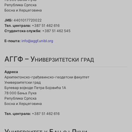
Република Српска
Босна и Херцеговина
ЈИБ:
4401017720022
Тел. централа:
+387 51 462 616
Студентска служба:
+387 51 462 545
Е-пошта:
info@aggf.unibl.org
АГГФ – Универзитетски град
Адреса
Архитектонско-грађевинско-геодетски факултет
Универзитетски град
Булевар војводе Петра Бојовића 1A
78 000 Бања Лука
Република Српска
Босна и Херцеговина
Тел. централа:
+387 51 462 616
Универзитет у Бањој Луци