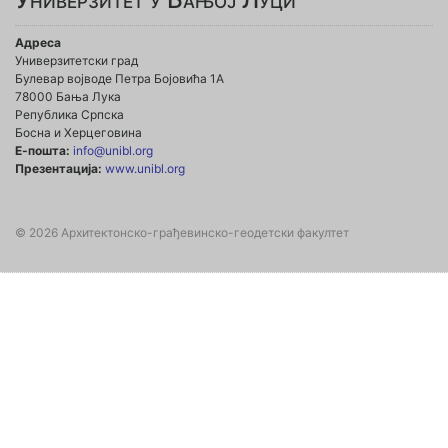
Адреса
Универзитетски град
Булевар војводе Петра Бојовића 1А
78000 Бања Лука
Република Српска
Босна и Херцеговина
Е-пошта:
info@unibl.org
Презентација:
www.unibl.org
© 2026 Архитектонско-грађевинско-геодетски факултет