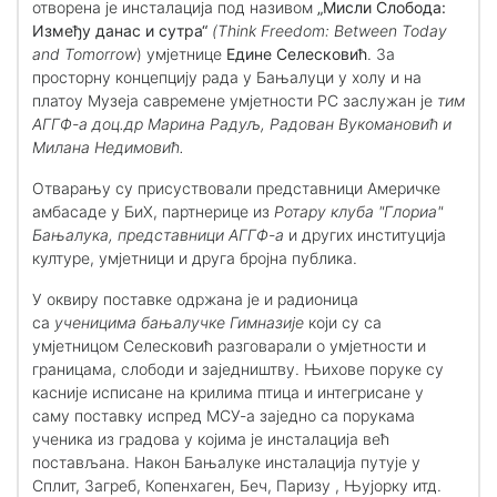
отворена је инсталација под називом
„Мисли Слобода:
Између данас и сутра“
(Think Freedom: Between Today
and Tomorrow
) умјетнице
Едине Селесковић
. За
просторну концепцију рада у Бањалуци у холу и на
платоу Музеја савремене умјетности РС заслужан је
тим
АГГФ-а доц.др Марина Радуљ, Радован Вукомановић и
Милана Недимовић.
Отварању су присуствовали представници Америчке
амбасаде у БиХ, партнерице из
Ротарy клуба "Глориа"
Бањалука, представници АГГФ-а
и других институција
културе, умјетници и друга бројна публика.
У оквиру поставке одржана је и радионица
са
ученицима бањалучке Гимназије
који су са
умјетницом Селесковић разговарали о умјетности и
границама, слободи и заједништву. Њихове поруке су
касније исписане на крилима птица и интегрисане у
саму поставку испред МСУ-а заједно са порукама
ученика из градова у којима је инсталација већ
постављана. Након Бањалуке инсталација путује у
Сплит, Загреб, Копенхаген, Беч, Паризу , Њујорку итд.