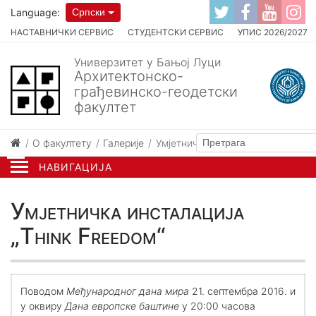
Language:
Српски
НАСТАВНИЧКИ СЕРВИС
СТУДЕНТСКИ СЕРВИС
УПИС 2026/2027
Универзитет у Бањој Луци
Архитектонско-
грађевинско-геодетски
факултет
О факултету
Галерије
Умјетничка инсталација „Think F
НАВИГАЦИЈА
Умјетничка инсталација
„Think Freedom“
Поводом
Међународног дана мира
21. септембра 2016. и
у оквиру
Дана европске баштине
у 20:00 часова