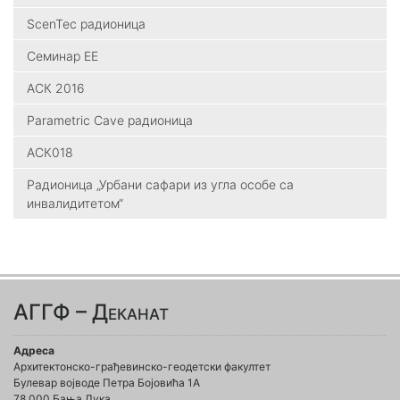
ScenTec радионица
Семинар ЕЕ
АСК 2016
Parametric Cave радионица
АСК018
Радионица „Урбани сафари из угла особе са
инвалидитетом“
АГГФ – Деканат
Адреса
Архитектонско-грађевинско-геодетски факултет
Булевар војводе Петра Бојовића 1A
78 000 Бања Лука