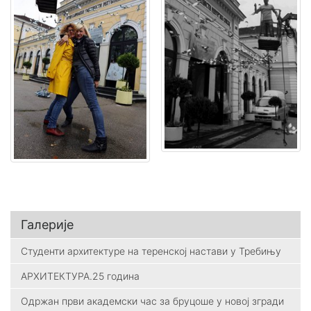
Галерије
Студенти архитектуре на теренској настави у Требињу
АРХИТЕКТУРА.25 година
Одржан први академски час за бруцоше у новој згради