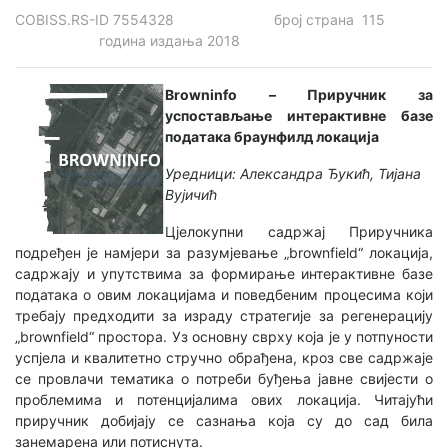
COBISS.RS-ID 7554328 број страна 115
година издања 2018
Browninfo – Приручник за
успостављање интерактивне базе
података браунфилд локација
Уредници: Александра Ђукић, Тијана
Вујичић
Цјелокупни садржај Приручника
подређен је намјери за разумјевање „brownfield“ локација,
садржају и упутствима за формирање интерактивне базе
података о овим локацијама и поведбеним процесима који
требају предходити за израду стратегије за регенерацију
„brownfield“ простора. Уз основну сврху која је у потпуности
успјела и квалитетно стручно обрађена, кроз све садржаје
се провлачи тематика о потреби буђења јавне свијести о
проблемима и потенцијалима ових локација. Читајући
приручник добијају се сазнања која су до сад била
занемарена или потиснута.