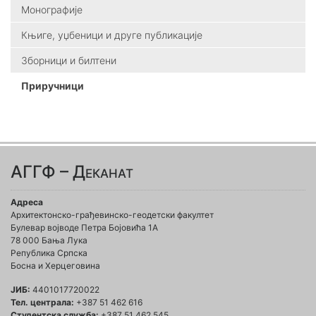
Монографије
Књиге, уџбеници и друге публикације
Зборници и билтени
Приручници
АГГФ – Деканат
Адреса
Архитектонско-грађевинско-геодетски факултет
Булевар војводе Петра Бојовића 1A
78 000 Бања Лука
Република Српска
Босна и Херцеговина
ЈИБ:
4401017720022
Тел. централа:
+387 51 462 616
Студентска служба:
+387 51 462 545