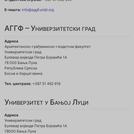
Е-пошта:
info@aggf.unibl.org
АГГФ – Универзитетски град
Адреса
Архитектонско-грађевинско-геодетски факултет
Универзитетски град
Булевар војводе Петра Бојовића 1A
78 000 Бања Лука
Република Српска
Босна и Херцеговина
Тел. централа:
+387 51 462 616
Универзитет у Бањој Луци
Адреса
Универзитетски град
Булевар војводе Петра Бојовића 1А
78000 Бања Лука