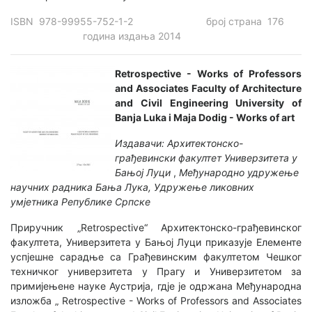
ISBN 978-99955-752-1-2 број страна 176
година издања 2014
Retrospective - Works of Professors
and Associates Faculty of Architecture
and Civil Engineering University of
Banja Luka i Maja Dodig - Works of art
Издавачи: Архитектонско-
грађевински факултет Универзитета у
Бањој Луци
,
Међународно удружење
научних радника Бања Лука, Удружење ликовних
умјетника Републике Српске
Приручник „Retrospective“ Архитектонско-грађевинског
факултета, Универзитета у Бањој Луци приказује Елементе
успјешне сарадње са Грађевинским факултетом Чешког
техничког универзитета у Прагу и Универзитетом за
примијењене науке Аустрија, гдје је одржана Међународна
изложба „ Retrospective - Works of Professors and Associates