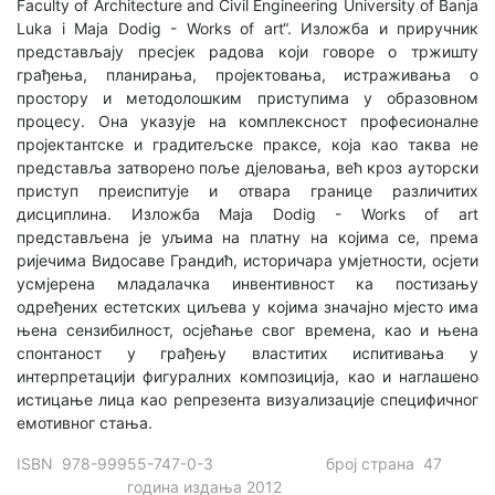
Faculty of Architecture and Civil Engineering University of Banja
Luka i Maja Dodig - Works of art“. Изложба и приручник
представљају пресјек радова који говоре о тржишту
грађења, планирања, пројектовања, истраживања о
простору и методолошким приступима у образовном
процесу. Она указује на комплексност професионалне
пројектантске и градитељске праксе, која као таква не
представља затворено поље дјеловања, већ кроз ауторски
приступ преиспитује и отвара границе различитих
дисциплина. Изложба Maja Dodig - Works of art
представљена је уљима на платну на којима се, према
ријечима Видосаве Грандић, историчара умјетности, осјети
усмјерена младалачка инвентивност ка постизању
одређених естетских циљева у којима значајно мјесто има
њена сензибилност, осјећање свог времена, као и њена
спонтаност у грађењу властитих испитивања у
интерпретацији фигуралних композиција, као и наглашено
истицање лица као репрезента визуализације специфичног
емотивног стања.
ISBN 978-99955-747-0-3 број страна 47
година издања 2012