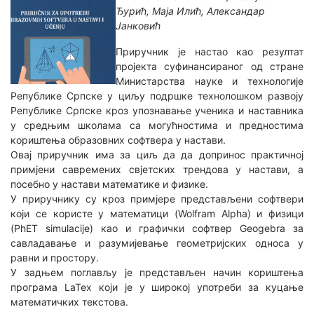
Ђурић, Маја Илић, Александар
Јанковић
Приручник је настао као резултат
пројекта суфинансираног од стране
Министарства науке и технологије
Републике Српске у циљу подршке технолошком развоју
Републике Српске кроз упознавање ученика и наставника
у средњим школама са могућностима и предностима
кориштења образовних софтвера у настави.
Овај приручник има за циљ да да допринос практичној
примјени савремених свјетских трендова у настави, а
посебно у настави математике и физике.
У приручнику су кроз примјере представљени софтвери
који се користе у математици (Wolfram Alpha) и физици
(PhET simulacije) као и графички софтвер Geogebra за
савладавање и разумијевање геометријских односа у
равни и простору.
У задњем поглављу је представљен начин кориштења
програма LaTex који је у широкој употреби за куцање
математичких текстова.