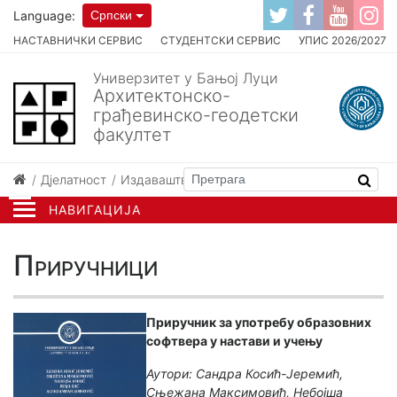
Language:
Српски
НАСТАВНИЧКИ СЕРВИС
СТУДЕНТСКИ СЕРВИС
УПИС 2026/2027
Универзитет у Бањој Луци
Архитектонско-
грађевинско-геодетски
факултет
Дјелатност
Издаваштво
Приручници
НАВИГАЦИЈА
Приручници
Приручник за употребу образовних
софтвера у настави и учењу
Аутори: Сандра Косић-Јеремић,
Сњежана Максимовић, Небојша