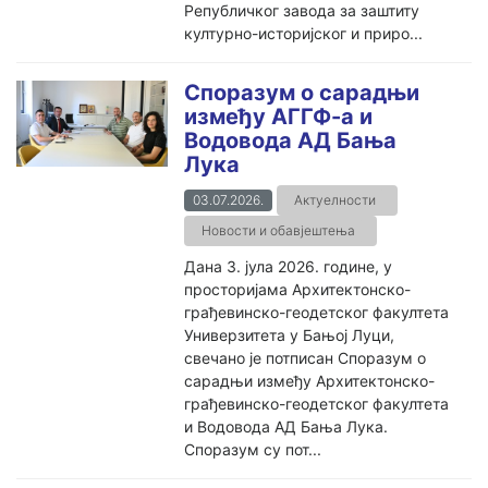
Републичког завода за заштиту
културно-историјског и приро...
Споразум о сарадњи
између АГГФ-а и
Водовода АД Бања
Лука
03.07.2026.
Актуелности
Новости и обавјештења
Дана 3. јула 2026. године, у
просторијама Архитектонско-
грађевинско-геодетског факултета
Универзитета у Бањој Луци,
свечано је потписан Споразум о
сарадњи између Архитектонско-
грађевинско-геодетског факултета
и Водовода АД Бања Лука.
Споразум су пот...