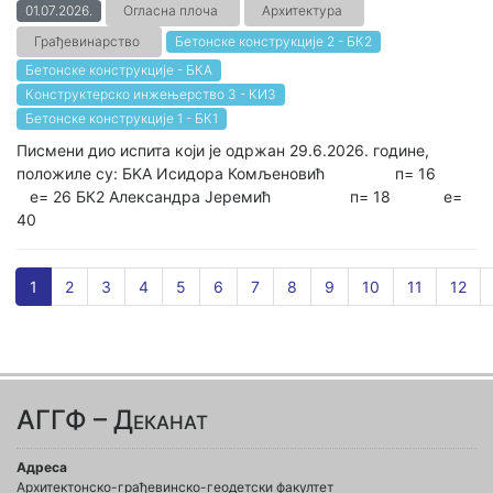
01.07.2026.
Огласна плоча
Архитектура
Грађевинарство
Бетонске конструкције 2 - БК2
Бетонске конструкције - БКА
Конструктерско инжењерство 3 - КИ3
Бетонске конструкције 1 - БК1
Писмени дио испита који је одржан 29.6.2026. године,
положиле су: БKA Исидора Комљеновић п= 16
е= 26 БК2 Александра Јеремић п= 18 е=
40
1
2
3
4
5
6
7
8
9
10
11
12
АГГФ – Деканат
Адреса
Архитектонско-грађевинско-геодетски факултет