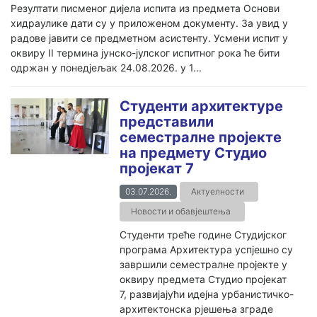
Резултати писменог дијела испита из предмета Основи
хидраулике дати су у приложеном документу. За увид у
радове јавити се предметном асистенту. Усмени испит у
оквиру II термина јунско-јулског испитног рока ће бити
одржан у понедјељак 24.08.2026. у 1...
Студенти архитектуре
представили
семестралне пројекте
на предмету Студио
пројекат 7
03.07.2026.
Актуелности
Новости и обавјештења
Студенти треће године Студијског
програма Архитектура успјешно су
завршили семестралне пројекте у
оквиру предмета Студио пројекат
7, развијајући идејна урбанистичко-
архитектонска рјешења зграде