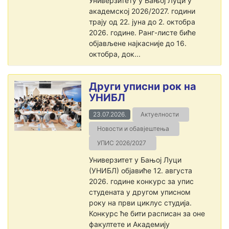
Универзитету у Бањој Луци у
академској 2026/2027. години
трају од 22. јуна до 2. октобра
2026. године. Ранг-листе биће
објављене најкасније до 16.
октобра, док...
Други уписни рок на
УНИБЛ
23.07.2026.
Актуелности
Новости и обавјештења
УПИС 2026/2027
Универзитет у Бањој Луци
(УНИБЛ) објавиће 12. августа
2026. године конкурс за упис
студената у другом уписном
року на први циклус студија.
Конкурс ће бити расписан за оне
факултете и Академију