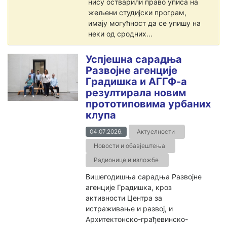
нису остварили право уписа на
жељени студијски програм,
имају могућност да се упишу на
неки од сродних...
Успјешна сарадња
Развојне агенције
Градишка и АГГФ-а
резултирала новим
прототиповима урбаних
клупа
04.07.2026.
Актуелности
Новости и обавјештења
Радионице и изложбе
Вишегодишња сарадња Развојне
агенције Градишка, кроз
активности Центра за
истраживање и развој, и
Архитектонско-грађевинско-