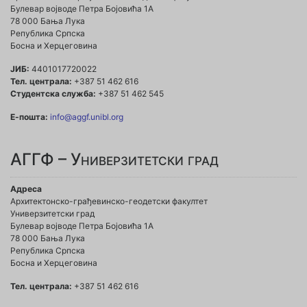
Булевар војводе Петра Бојовића 1A
78 000 Бања Лука
Република Српска
Босна и Херцеговина
ЈИБ:
4401017720022
Тел. централа:
+387 51 462 616
Студентска служба:
+387 51 462 545
Е-пошта:
info@aggf.unibl.org
АГГФ – Универзитетски град
Адреса
Архитектонско-грађевинско-геодетски факултет
Универзитетски град
Булевар војводе Петра Бојовића 1A
78 000 Бања Лука
Република Српска
Босна и Херцеговина
Тел. централа:
+387 51 462 616