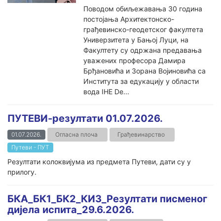
Поводом обиљежавања 30 година
постојања Архитектонско-
грађевинско-геодетског факултета
Универзитета у Бањој Луци, на
Факултету су одржана предавања
уважених професора Дамира
Брђановића и Зорана Војиновића са
Института за едукацију у области
вода IHE De...
ПУТЕВИ-резултати 01.07.2026.
01.07.2026.
Огласна плоча
Грађевинарство
Путеви - ПУТ
Резултати колоквијума из предмета Путеви, дати су у
прилогу.
БКА_БК1_БК2_КИ3_Резултати писменог
дијела испита_29.6.2026.