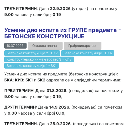
ТРЕЋИ ТЕРМИН:
Дана
22.9.2026
.(уторак) са почетком у
9.00
часова у сали број
0.19
Усмени дио испита из ГРУПЕ предмета -
БЕТОНСКЕ КОНСТРУКЦИЈЕ
10.07.2026.
Огласна плоча
Грађевинарство
Бетонске конструкције 2 - БК2
Бетонске конструкције - БКА
Конструктерско инжењерство 3 - КИ3
Бетонске конструкције 1 - БК1
Усмени дио испита из предмета (бетонске конструкције):
БКА
;
КИ3
:
БК1
и
БК2
одржаће се у слиједећим терминима
:
ПРВИ ТЕРМИН: Д
ана
31.8.2026.
(понедељак) са почетком у
9.00
часова у сали број
0.19
,
ДРУГИ ТЕРМИН:
Дана
14.9.2026.
(понедељак) са почетком
у
9.00
часова у сали број
0.19,
ТРЕЋИ ТЕРМИН
: Дана
28.9.2026
. (понедељак) са почетком