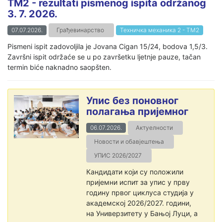
TM2 - rezultati pismenog ispita održanog
3. 7. 2026.
07.07.2026.
Грађевинарство
Техничка механика 2 - ТМ2
Pismeni ispit zadovoljila je Jovana Cigan 15/24, bodova 1,5/3.
Završni ispit održaće se u po završetku ljetnje pauze, tačan
termin biće naknadno saopšten.
Упис без поновног
полагања пријемног
06.07.2026.
Актуелности
Новости и обавјештења
УПИС 2026/2027
Кандидати који су положили
пријемни испит за упис у прву
годину првог циклуса студија у
академској 2026/2027. години,
на Универзитету у Бањој Луци, а