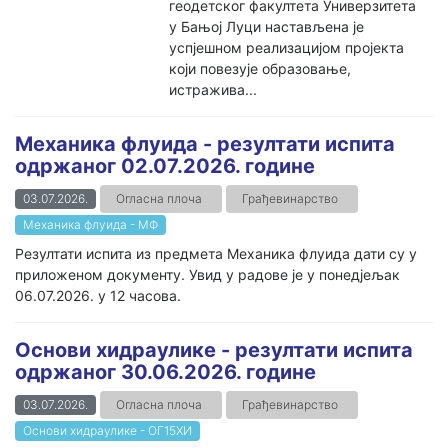
геодетског факултета Универзитета
у Бањој Луци настављена је
успјешном реализацијом пројекта
који повезује образовање,
истражива...
Механика флуида - резултати испита
одржаног 02.07.2026. године
03.07.2026.
Огласна плоча
Грађевинарство
Механика флуида - МФ
Резултати испита из предмета Механика флуида дати су у
приложеном документу. Увид у радове је у понедјељак
06.07.2026. у 12 часова.
Основи хидраулике - резултати испита
одржаног 30.06.2026. године
03.07.2026.
Огласна плоча
Грађевинарство
Основи хидраулике - ОГ15ХИ