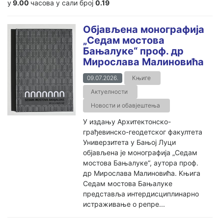
у
9.00
часова у сали број
0.19
Објављена монографија
„Седам мостова
Бањалуке“ проф. др
Мирослава Малиновића
09.07.2026.
Књиге
Актуелности
Новости и обавјештења
У издању Архитектонско-
грађевинско-геодетског факултета
Универзитета у Бањој Луци
објављена је монографија „Седам
мостова Бањалуке“, аутора проф.
др Мирослава Малиновића. Kњига
Седам мостова Бањалуке
представља интердисциплинарно
истраживање о репре...