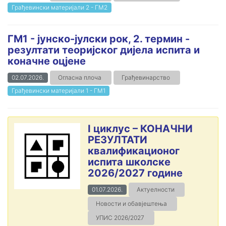
Грађевински материјали 2 - ГМ2
ГМ1 - јунско-јулски рок, 2. термин -
резултати теоријског дијела испита и
коначне оцјене
02.07.2026.
Огласна плоча
Грађевинарство
Грађевински материјали 1 - ГМ1
I циклус – КОНАЧНИ
РЕЗУЛТАТИ
квалификационог
испита школске
2026/2027 године
01.07.2026.
Актуелности
Новости и обавјештења
УПИС 2026/2027