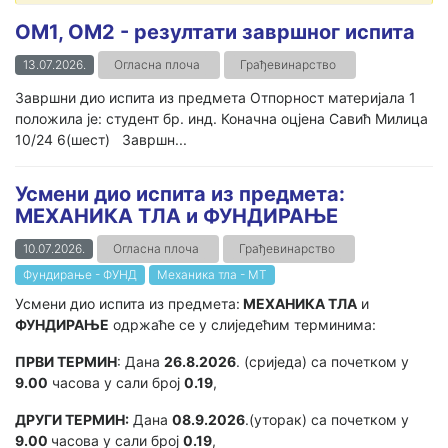
ОМ1, ОМ2 - резултати завршног испита
13.07.2026.
Огласна плоча
Грађевинарство
Завршни дио испита из предмета Отпорност материјала 1
положила је: студент бр. инд. Коначна оцјена Савић Милица
10/24 6(шест) Завршн...
Усмени дио испита из предмета:
МЕХАНИКА ТЛА и ФУНДИРАЊЕ
10.07.2026.
Огласна плоча
Грађевинарство
Фундирање - ФУНД
Механика тла - МТ
Усмени дио испита из предмета:
МЕХАНИКА ТЛА
и
ФУНДИРАЊЕ
одржаће се у слиједећим терминима:
ПРВИ ТЕРМИН
: Дана
26.8.2026
. (сриједа) са почетком у
9.00
часова у сали број
0.19
,
ДРУГИ ТЕРМИН:
Дана
08.9.2026
.(уторак) са почетком у
9.00
часова у сали број
0.19
,