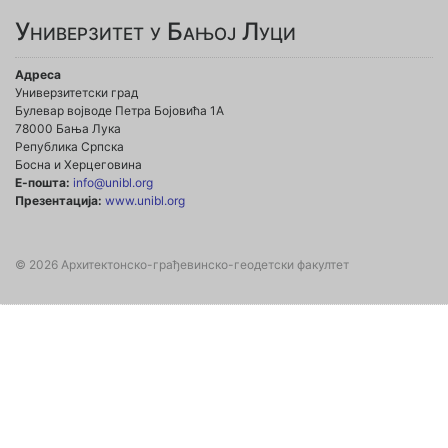
Универзитет у Бањој Луци
Адреса
Универзитетски град
Булевар војводе Петра Бојовића 1А
78000 Бања Лука
Република Српска
Босна и Херцеговина
Е-пошта:
info@unibl.org
Презентација:
www.unibl.org
© 2026 Архитектонско-грађевинско-геодетски факултет