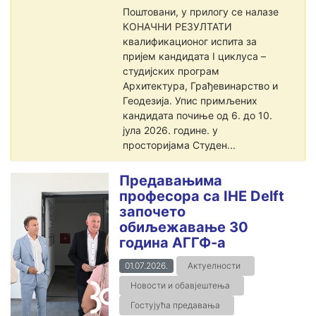
Поштовани, у прилогу се налазе
КОНАЧНИ РЕЗУЛТАТИ
квалификационог испита за
пријем кандидата I циклуса –
студијских програм
Архитектура, Грађевинарство и
Геодезија. Упис примљених
кандидата почиње од 6. до 10.
јула 2026. године. у
просторијама Студен...
Предавањима
професора са IHE Delft
започето
обиљежавање 30
година АГГФ-а
01.07.2026.
Актуелности
Новости и обавјештења
Гостујућа предавања