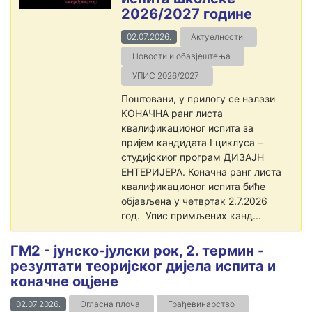
2026/2027 године
02.07.2026.
Актуелности
Новости и обавјештења
УПИС 2026/2027
Поштовани, у прилогу се налази
КОНАЧНА ранг листа
квалификационог испита за
пријем кандидата I циклуса –
студијскиог програм ДИЗАЈН
ЕНТЕРИЈЕРА. Коначна ранг листа
квалификационог испита биће
објављена у четвртак 2.7.2026
год. Упис примљених канд...
ГМ2 - јунско-јулски рок, 2. термин -
резултати теоријског дијела испита и
коначне оцјене
02.07.2026.
Огласна плоча
Грађевинарство