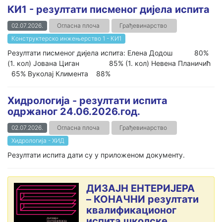
КИ1 - резултати писменог дијела испита
02.07.2026.
Огласна плоча
Грађевинарство
Конструктерско инжењерство 1 - КИ1
Резултати писменог дијела испита: Елена Додош 80%
(1. кол) Јована Циган 85% (1. кол) Невена Планичић
65% Вуколај Климента 88%
Хидрологија - резултати испита
одржаног 24.06.2026.год.
02.07.2026.
Огласна плоча
Грађевинарство
Хидрологија - ХИД
Резултати испита дати су у приложеном документу.
ДИЗАЈН ЕНТЕРИЈЕРА
– КОНАЧНИ резултати
квалификационог
испита школске