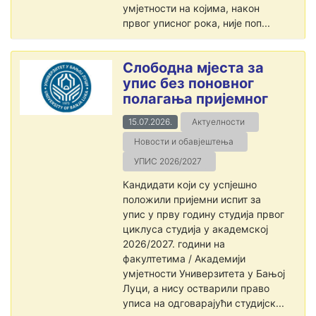
умјетности на којима, након
првог уписног рока, није поп...
Слободна мјеста за
упис без поновног
полагања пријемног
15.07.2026.
Актуелности
Новости и обавјештења
УПИС 2026/2027
Кандидати који су успјешно
положили пријемни испит за
упис у прву годину студија првог
циклуса студија у академској
2026/2027. години на
факултетима / Академији
умјетности Универзитета у Бањој
Луци, а нису остварили право
уписа на одговарајући студијск...