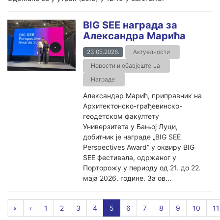
BIG SEE награда за
Александра Марића
23.05.2026.
Актуелности
Новости и обавјештења
Награде
Александар Марић, приправник на
Архитектонско-грађевинско-
геодетском факултету
Универзитета у Бањој Луци,
добитник је награде „BIG SEE
Perspectives Award“ у оквиру BIG
SEE фестивала, одржаног у
Порторожу у периоду од 21. до 22.
маја 2026. године. За ов...
«
‹
1
2
3
4
5
6
7
8
9
10
11