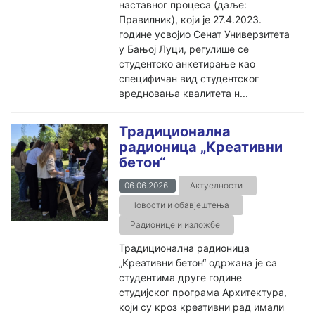
наставног процеса (даље:
Правилник), који је 27.4.2023.
године усвојио Сенат Универзитета
у Бањој Луци, регулише се
студентско анкетирање као
специфичан вид студентског
вредновања квалитета н...
Традиционална
радионица „Креативни
бетон“
06.06.2026.
Актуелности
Новости и обавјештења
Радионице и изложбе
Традиционална радионица
„Креативни бетон“ одржана је са
студентима друге године
студијског програма Архитектура,
који су кроз креативни рад имали