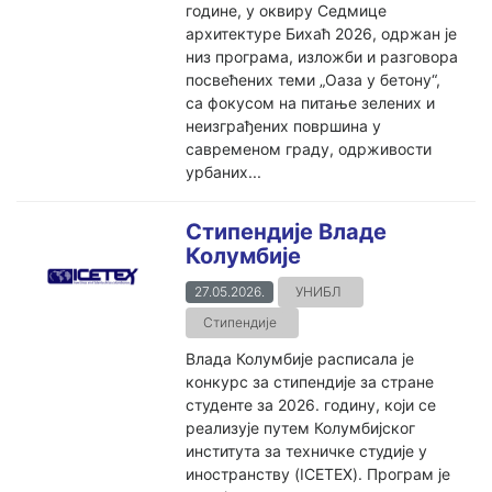
године, у оквиру Седмицe
архитектуре Бихаћ 2026, одржан је
низ програма, изложби и разговора
посвећених теми „Оаза у бетону“,
са фокусом на питање зелених и
неизграђених површина у
савременом граду, одрживости
урбаних...
Стипендије Владе
Колумбије
27.05.2026.
УНИБЛ
Стипендије
Влада Колумбије расписала је
конкурс за стипендије за стране
студенте за 2026. годину, који се
реализује путем Колумбијског
института за техничке студије у
иностранству (ICETEX). Програм је