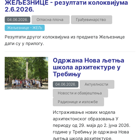
ЖЕЉЕЗНИЦЕ - резултати колоквијума
2.6.2026.
04.06.2026.
Огласна плоча
Грађевинарство
Жељезнице - ЖЕЉ
Резултати другог колоквијума из предмета Жељезнице
дати су у прилогу.
Одржана Нова љетња
школа архитектуре у
Требињу
04.06.2026.
Актуелности
Новости и обавјештења
Радионице и изложбе
Истраживање нових модела
архитектонског образовања У
периоду од 29. маја до 2. јуна 2026.
године у Требињу је одржана Нова
љетња школа архитектуре,