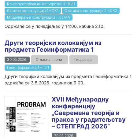
Конструктерско инжењерство 1 - КИ1
Статика конструкција 1 - СК1
Статика конструкција 2 - СК2
Моделирање конструкција - К / МА
Одржаће се у понедјељак у 14:00, кабина 2.10.
Други теоријски колоквијум из
предмета Геоинформатика 1
30.05.2026.
Огласна плоча
Геодезија
Геоинформатика 1 - ГИ1
Други теоријски колоквијум из предмета Геоинформатика 1
одржаће се 3.5.2026. године од 9:00.
XVII Међународну
конференцију
„Савремена теорија и
пракса у градитељству
– СТЕПГРАД 2026“
29.05.2026.