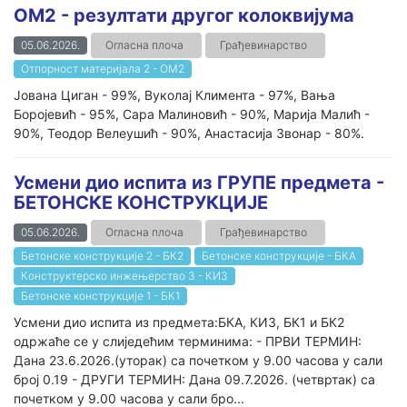
ОМ2 - резултати другог колоквијума
05.06.2026.
Огласна плоча
Грађевинарство
Отпорност материјала 2 - ОМ2
Јована Циган - 99%, Вуколај Климента - 97%, Вања
Боројевић - 95%, Сара Малиновић - 90%, Марија Малић -
90%, Теодор Велеушић - 90%, Анастасија Звонар - 80%.
Усмени дио испита из ГРУПЕ предмета -
БЕТОНСКЕ КОНСТРУКЦИЈЕ
05.06.2026.
Огласна плоча
Грађевинарство
Бетонске конструкције 2 - БК2
Бетонске конструкције - БКА
Конструктерско инжењерство 3 - КИ3
Бетонске конструкције 1 - БК1
Усмени дио испита из предмета:БКА, КИ3, БК1 и БК2
одржаће се у слиједећим терминима: - ПРВИ ТЕРМИН:
Дана 23.6.2026.(уторак) са почетком у 9.00 часова у сали
број 0.19 - ДРУГИ ТЕРМИН: Дана 09.7.2026. (четвртак) са
почетком у 9.00 часова у сали бро...