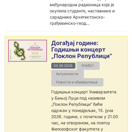
међународна радионица која је
окупила студенте, наставнике и
сараднике Архитектонско-
грађевинско-геод...
Догађај године:
Годишњи концерт
„Поклон Републици”
04.06.2026.
УНИБЛ
Актуелности
Новости и обавјештења
Годишњи концерт Универзитета
у Бањој Луци под називом
„Поклон Републици” биће
одржан у понедјељак, 15. јуна
2026. године, с почетком у 21.00
час, на отвореном, на платоу
Филозофског факултета у