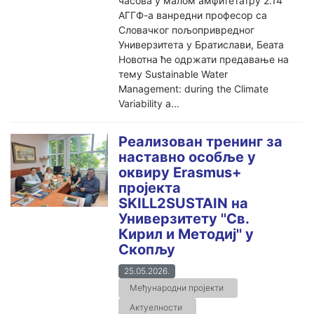
часова у малом амфитетатру 2.14
АГГФ-а ванредни професор са
Словачког пољопривредног
Универзитета у Братислави, Беата
Новотна ће одржати предавање на
тему Sustainable Water
Management: during the Climate
Variability a...
Реализован тренинг за
наставно особље у
оквиру Erasmus+
пројекта
SKILL2SUSTAIN на
Универзитету ''Св.
Кирил и Методиј'' у
Скопљу
25.05.2026.
Међународни пројекти
Актуелности