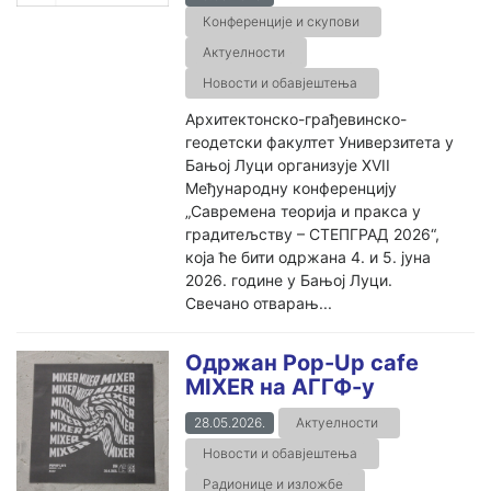
Конференције и скупови
Актуелности
Новости и обавјештења
Архитектонско-грађевинско-
геодетски факултет Универзитета у
Бањој Луци организује XVII
Међународну конференцију
„Савремена теорија и пракса у
градитељству – СТЕПГРАД 2026“,
која ће бити одржана 4. и 5. јуна
2026. године у Бањој Луци.
Свечано отварањ...
Одржан Pop-Up cafe
MIXER на АГГФ-у
28.05.2026.
Актуелности
Новости и обавјештења
Радионице и изложбе