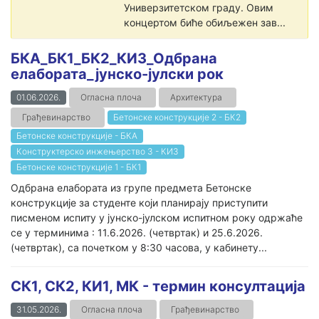
Универзитетском граду. Овим
концертом биће обиљежен зав...
БКА_БК1_БК2_КИ3_Одбрана
елабората_јунско-јулски рок
01.06.2026.
Огласна плоча
Архитектура
Грађевинарство
Бетонске конструкције 2 - БК2
Бетонске конструкције - БКА
Конструктерско инжењерство 3 - КИ3
Бетонске конструкције 1 - БК1
Одбрана елабората из групе предмета Бетонске
конструкције за студенте који планирају приступити
писменом испиту у јунско-јулском испитном року одржаће
се у терминима : 11.6.2026. (четвртак) и 25.6.2026.
(четвртак), са почетком у 8:30 часова, у кабинету...
СК1, СК2, КИ1, МК - термин консултација
31.05.2026.
Огласна плоча
Грађевинарство