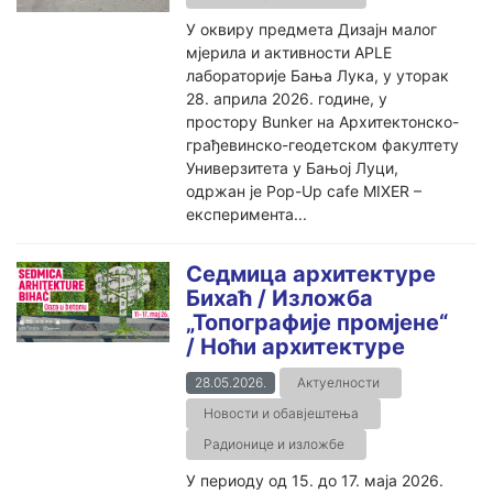
У оквиру предмета Дизајн малог
мјерила и активности APLE
лабораторије Бања Лука, у уторак
28. априла 2026. године, у
простору Bunker на Архитектонско-
грађевинско-геодетском факултету
Универзитета у Бањој Луци,
одржан је Pop-Up cafe MIXER –
експеримента...
Седмица архитектуре
Бихаћ / Изложба
„Топографије промјене“
/ Ноћи архитектуре
28.05.2026.
Актуелности
Новости и обавјештења
Радионице и изложбе
У периоду од 15. до 17. маја 2026.