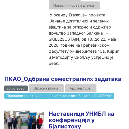
Новости и обавјештења
У оквиру Erasmus+ пројекта
''Јачање дигиталних и зелених
вјештина за отпорно и одрживо
друштво Западног Балкана'' –
SKILL2SUSTAIN, од 18. до 22. маја
2026. године на Грађевинском
факултету Универзитета ''Св. Кирил
и Методиј'' у Скопљу успјешно је
реал...
ПКАО_Одбрана семестралних задатака
25.05.2026.
Огласна плоча
Архитектура
Принципи конструисања архитектонских објеката - ОА19ПКАО
Наставници УНИБЛ на
конференцији у
Бјалистоку