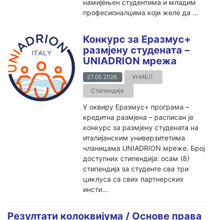
намијењен студентима и младим
професионалцима који желе да ...
Конкурс за Еразмус+
размјену студената –
UNIADRION мрежа
27.05.2026.
УНИБЛ
Стипендије
У оквиру Еразмус+ програма –
кредитна размјена – расписан је
конкурс за размјену студената на
италијанским универзитетима
чланицама UNIADRION мреже. Број
доступних стипендија: осам (8)
стипендија за студенте сва три
циклуса са свих партнерских
инсти...
Резултати колоквијума / Основе права