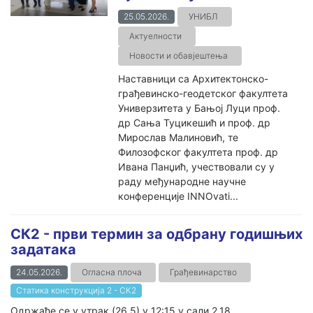
25.05.2026.
УНИБЛ
Актуелности
Новости и обавјештења
Наставници са Архитектонско-
грађевинско-геодетског факултета
Универзитета у Бањој Луци проф.
др Сања Туцикешић и проф. др
Мирослав Малиновић, те
Филозофског факултета проф. др
Ивана Панџић, учествовали су у
раду међународне научне
конференције INNOvati...
СК2 - први термин за одбрану годишњих
задатака
24.05.2026.
Огласна плоча
Грађевинарство
Статика конструкција 2 - СК2
Одржаће се у утрак (26.5) у 12:15 у сали 2.18.