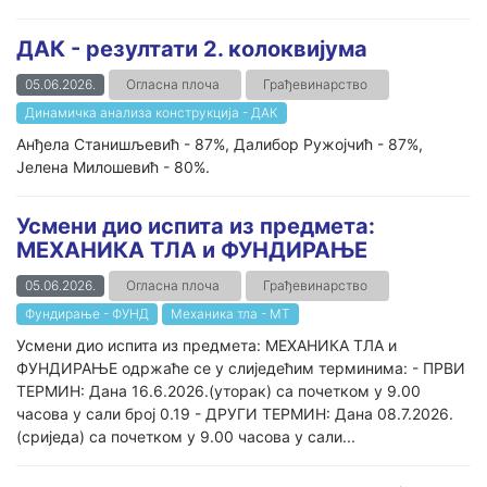
ДАК - резултати 2. колоквијума
05.06.2026.
Огласна плоча
Грађевинарство
Динамичка анализа конструкција - ДАК
Анђела Станишљевић - 87%, Далибор Ружојчић - 87%,
Јелена Милошевић - 80%.
Усмени дио испита из предмета:
МЕХАНИКА ТЛА и ФУНДИРАЊЕ
05.06.2026.
Огласна плоча
Грађевинарство
Фундирање - ФУНД
Механика тла - МТ
Усмени дио испита из предмета: МЕХАНИКА ТЛА и
ФУНДИРАЊЕ одржаће се у слиједећим терминима: - ПРВИ
ТЕРМИН: Дана 16.6.2026.(уторак) са почетком у 9.00
часова у сали број 0.19 - ДРУГИ ТЕРМИН: Дана 08.7.2026.
(сриједа) са почетком у 9.00 часова у сали...