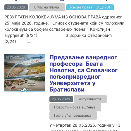
26.05.2026.
Огласна плоча
Основе права - ОГД19ОП
РЕЗУЛТАТИ КОЛОКВИЈУМА ИЗ ОСНОВА ПРАВА одржаног
25. маја 2026. године. Списак студената који су положили
колоквијум са бројем остварених поена: Кристијан
Ђурђевић (9/24) 6 Зоранка Стефановић
(2/24) ...
Предавање ванредног
професора Беата
Новотна, са Словачког
пољопривредног
Универзитета у
Братислави
26.05.2026.
Актуелности
Новости и обавјештења
Гостујућа предавања
У четвртак 28.05.2026. године у 13