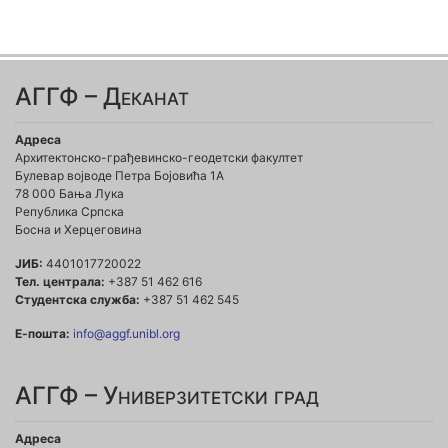
АГГФ – Деканат
Адреса
Архитектонско-грађевинско-геодетски факултет
Булевар војводе Петра Бојовића 1A
78 000 Бања Лука
Република Српска
Босна и Херцеговина
ЈИБ:
4401017720022
Тел. централа:
+387 51 462 616
Студентска служба:
+387 51 462 545
Е-пошта:
info@aggf.unibl.org
АГГФ – Универзитетски град
Адреса