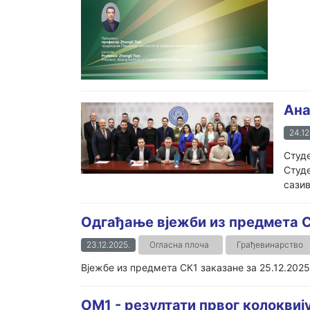
Ана
24.12
Студе
Студе
сазив
Одгађање вјежби из предмета С
23.12.2025.
Огласна плоча
Грађевинарство
Вјежбе из предмета СК1 заказане за 25.12.202
ОМ1 - резултати првог колоквиј