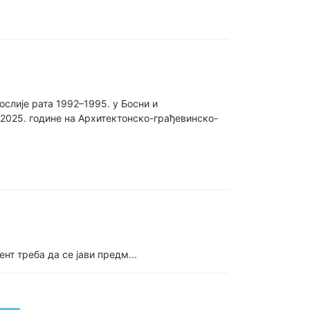
слије рата 1992–1995. у Босни и
 2025. године на Архитектонско-грађевинско-
нт треба да се јави предм...