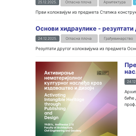
25.12.2025.
Огласна плоча
Архитектура
Први колоквијум из предмета Статика конструкц
Основи хидраулике - резултати 
24.12.2025.
Огласна плоча
Грађевинарство
Резултати другог колоквијума из предмета Осно
Пре
нас
24.12
Архит
биће 
проф.