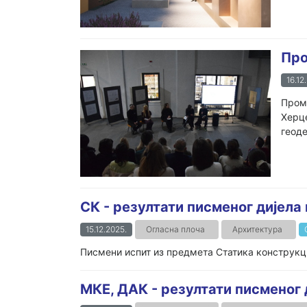
Про
16.12
Промо
Херце
геоде
СК - резултати писменог дијела
15.12.2025.
Огласна плоча
Архитектура
Писмени испит из предмета Статика конструкциј
МКЕ, ДАК - резултати писменог 