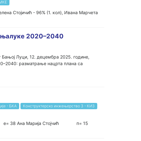
 МКЕ
елена Стојичић - 96% (1. кол), Ивана Марчета
Бањалуке 2020–2040
Бањој Луци, 12. децембра 2025. године,
20–2040: разматрање нацрта плана са
ије - БКА
Конструктерско инжењерство 3 - КИ3
п= 16 е= 38 Ана Марија Стојчић п= 15