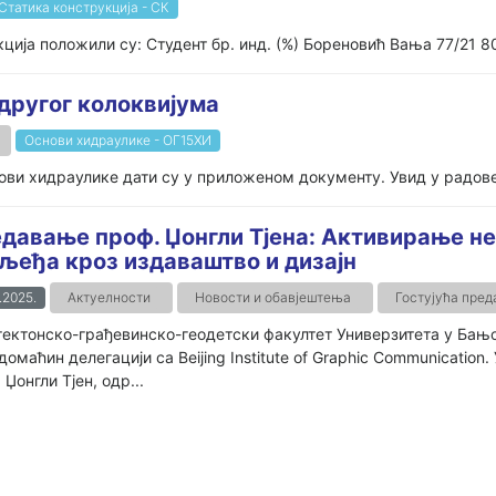
Статика конструкција - СК
ија положили су: Студент бр. инд. (%) Бореновић Вања 77/21 80
другог колоквијума
Основи хидраулике - ОГ15ХИ
ви хидраулике дати су у приложеном документу. Увид у радове ј
давање проф. Џонгли Тјена: Активирање не
љеђа кроз издаваштво и дизајн
.2025.
Актуелности
Новости и обавјештења
Гостујућа пре
ектонско-грађевинско-геодетски факултет Универзитета у Бањој
домаћин делегацији са Beijing Institute of Graphic Communication
 Џонгли Тјен, одр...