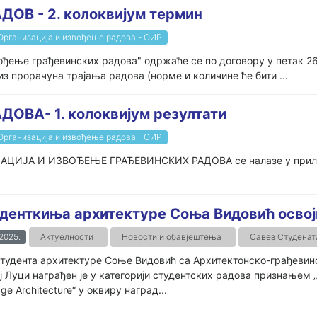
ДОВ - 2. колоквијум термин
Организација и извођење радова - ОИР
вођење грађевинских радова" одржаће се по договору у петак 26
из прорачуна трајања радова (норме и количине ће бити ...
ДОВА- 1. колоквијум резултати
Организација и извођење радова - ОИР
ИЗАЦИЈА И ИЗВОЂЕЊЕ ГРАЂЕВИНСКИХ РАДОВА се налазе у прилогу
денткиња архитектуре Соња Видовић осво
.2025.
Актуелности
Новости и обавјештења
Савез Студенат
тудента архитектуре Соње Видовић са Архитектонско-грађевинс
 Луци награђен је у категорији студентских радова признањем „Ho
age Architecture“ у оквиру наград...