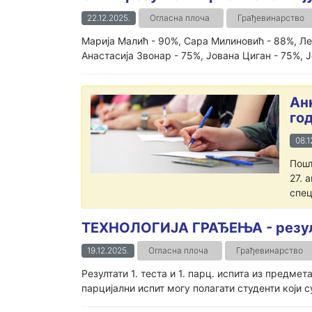
22.12.2025.
Огласна плоча
Грађевинарство
Марија Малић - 90%, Сара Милиновић - 88%, Ле
Анастасија Звонар - 75%, Јована Циган - 75%, Ј
Ан
го
08.1
Пошт
27. 
спец
ТЕХНОЛОГИЈА ГРАЂЕЊА - резултат
19.12.2025.
Огласна плоча
Грађевинарство
Резултати 1. теста и 1. парц. испита из предм
парцијални испит могу полагати студенти који с