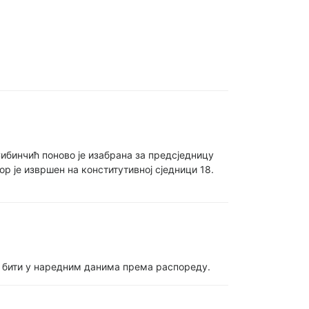
ибинчић поново је изабрана за предсједницу
 је извршен на конститутивној сједници 18.
ће бити у наредним данима према распореду.