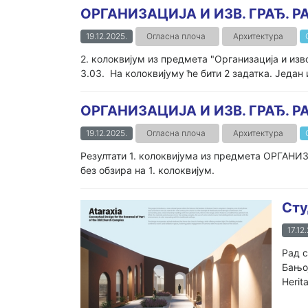
ОРГАНИЗАЦИЈА И ИЗВ. ГРАЂ. РА
19.12.2025.
Огласна плоча
Архитектура
2. колоквијум из предмета "Организација и из
3.03. На колоквијуму ће бити 2 задатка. Један 
ОРГАНИЗАЦИЈА И ИЗВ. ГРАЂ. РА
19.12.2025.
Огласна плоча
Архитектура
Резултати 1. колоквијума из предмета ОРГАН
без обзира на 1. колоквијум.
Сту
17.12
Рад с
Бањој
Herit