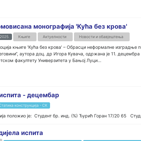
мовисана монографија 'Кућа без крова'
.2025.
Књиге
Актуелности
Новости и обавјештења
ција књиге 'Кућа без крова' – Обрасци неформалне изградње по
говини“, аутора доц. др Игора Кувача, одржана је 11. децембра
тском факултету Универзитета у Бањој Луци...
 испита - децембар
Статика конструкција - СК
а положио је: Студент бр. инд. (%) Ђурић Горан 17/20 65 Студе
дијела испита