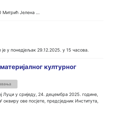
 Митрић Јелена ...
е у понедјељак 29.12.2025. у 15 часова.
материјалног културног
давања
 Луци у сриједу, 24. децембра 2025. године,
. У оквиру ове посјете, предсједник Института,