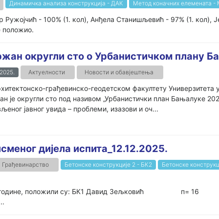
Динамичка анализа конструкција - ДАК
Метод коначних елемената -
 Ружојчић - 100% (1. кол), Анђела Станишљевић - 97% (1. кол), Ј
е положио.
жан округли сто о Урбанистичком плану 
.2025.
Актуелности
Новости и обавјештења
хитектонско-грађевинско-геодетском факултету Универзитета у 
н је округли сто под називом „Урбанистички план Бањалуке 20
љеног јавног увида – проблеми, изазови и оч...
меног дијела испита_12.12.2025.
Грађевинарство
Бетонске конструкције 2 - БК2
Бетонске конструкц
.12.2025. године, положили су: БК1 Давид Зељковић 
.