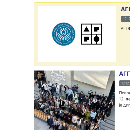
АГ
12.1
АГГФ
АГГ
12.12
Повод
12. д
је ди