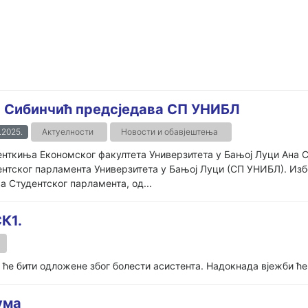
 Сибинчић предсједава СП УНИБЛ
.2025.
Актуелности
Новости и обавјештења
нткиња Економског факултета Универзитета у Бањој Луци Ана С
нтског парламента Универзитета у Бањој Луци (СП УНИБЛ). Избор
а Студентског парламента, од...
К1.
5 ће бити одложене због болести асистента. Надокнада вјежби 
ума