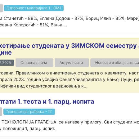
Отпорност материјала 1 - ОМ1
а Станетић - 88%, Еллена Додош - 87%, Бориц Илић - 85%, Мари
ована Колорогић - 51%, Вања ...
кетирање студената у ЗИМСКОМ семестру
дине
2.2025.
Огласна плоча
Актуелности
Новости и обавјештења
овани, Правилником о анкетирању студената о квалитету наста
априла 2023. године усвојио Сенат Универзитета у Бањој Луци, 
ифичан вид студентског вредновања к...
и 1. теста и 1. парц. испита
Технологија грађења - ТГ
ета ТЕХНОЛОГИЈА ГРАЂЕЊА се налазе у прилогу. Сви студенти могу 
у положили 1, парц. испит.