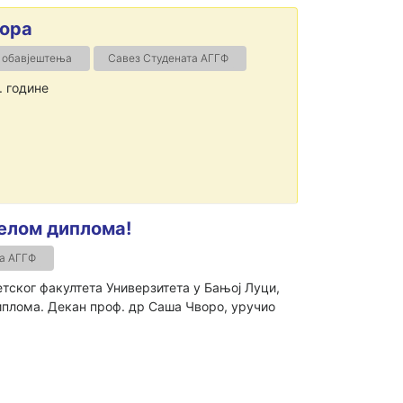
бора
 обавјештења
Савез Студената АГГФ
. године
елом диплома!
а АГГФ
тског факултета Универзитета у Бањој Луци,
диплома. Декан проф. др Саша Чворо, уручио