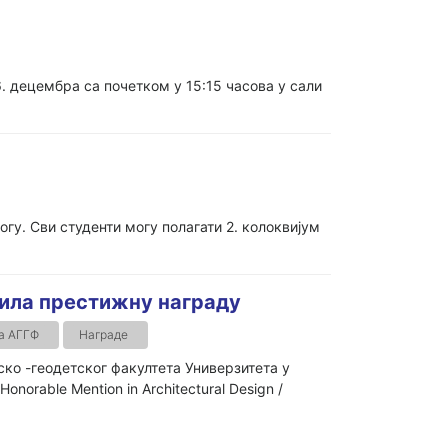
. децембра са почетком у 15:15 часова у сали
. Сви студенти могу полагати 2. колоквијум
јила престижну награду
а АГГФ
Награде
ко -геодетског факултета Универзитета у
norable Mention in Architectural Design /