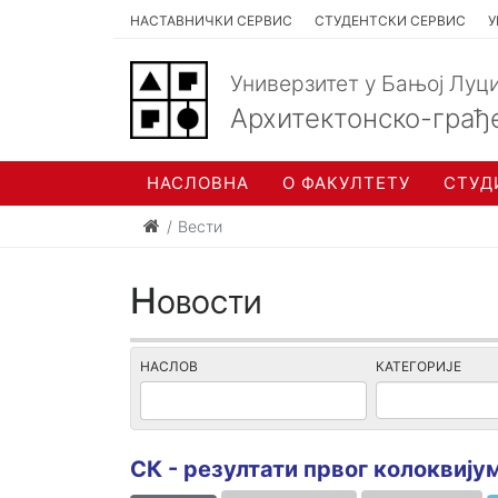
НАСТАВНИЧКИ СЕРВИС
СТУДЕНТСКИ СЕРВИС
У
Универзитет у Бањој Луц
Архитектонско-грађ
НАСЛОВНА
О ФАКУЛТЕТУ
СТУД
Вести
Новости
НАСЛОВ
КАТЕГОРИЈЕ
СК - резултати првог колоквију