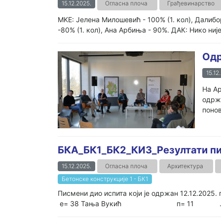
15.12.2025.
Огласна плоча
Грађевинарство
MKE: Јелена Милошевић - 100% (1. кол), Далибор
-80% (1. кол), Ана Арбиња - 90%. ДАК: Нико ниј
Одр
15.12
На Ар
одржа
понов
БКА_БК1_БК2_КИ3_Резултати пис
15.12.2025.
Огласна плоча
Архитектура
Бетонске конструкције 1 - БК1
Писмени дио испита који је одржан 12
е= 38 Тања Вукић п= 11 ..