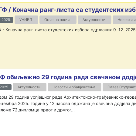
ГФ / Коначна ранг-листа са студентских из
2.2025.
УНИБЛ
Огласна плоча
Актуелности
Новости и
 - Коначна ранг-листа студентских избора одржаних 9. 12. 2025
Ф обиљежио 29 година рада свечаном додј
.2025.
Актуелности
Новости и обавјештења
Савез Студенат
ом 29 година успјешног рада Архитектонско-грађевинско-геоде
ецембра 2025. године у 12 часова одржана је свечана додјела 
пломе 72 дипломца првог и другог...