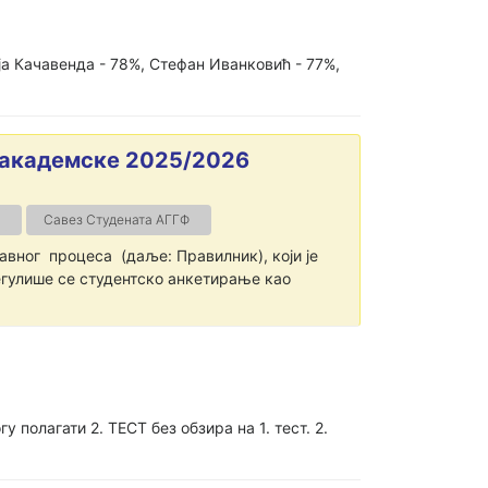
ја Качавенда - 78%, Стефан Иванковић - 77%,
 академске 2025/2026
Савез Студената АГГФ
вног процеса (даље: Правилник), који је
регулише се студентско анкетирање као
полагати 2. ТЕСТ без обзира на 1. тест. 2.