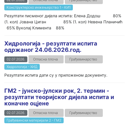
Конструктерско инжењерство 1 - КИ1
Резултати писменог дијела испита: Елена Додош 80%
(1. кол) Јована Циган 85% (1. кол) Невена Планичић
65% Вуколај Климента 88%
Хидрологија - резултати испита
одржаног 24.06.2026.год.
02.07.2026.
Огласна плоча
Грађевинарство
Хидрологија - ХИД
Резултати испита дати су у приложеном документу.
ГМ2 - јунско-јулски рок, 2. термин -
резултати теоријског дијела испита и
коначне оцјене
02.07.2026.
Огласна плоча
Грађевинарство
Грађевински материјали 2 - ГМ2