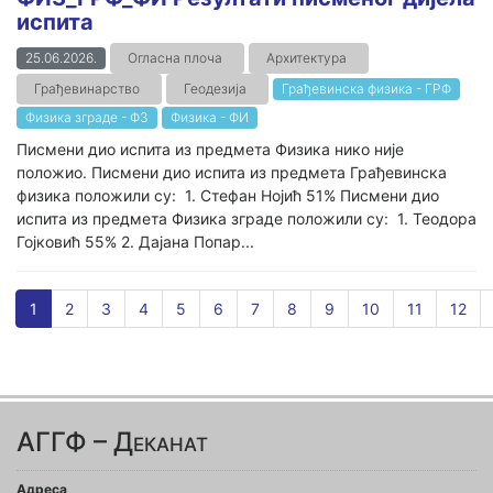
испита
25.06.2026.
Огласна плоча
Архитектура
Грађевинарство
Геодезија
Грађевинска физика - ГРФ
Физика зграде - ФЗ
Физика - ФИ
Писмени дио испита из предмета Физика нико није
положио. Писмени дио испита из предмета Грађевинска
физика положили су: 1. Стефан Нојић 51% Писмени дио
испита из предмета Физика зграде положили су: 1. Теодора
Гојковић 55% 2. Дајана Попар...
1
2
3
4
5
6
7
8
9
10
11
12
АГГФ – Деканат
Адреса