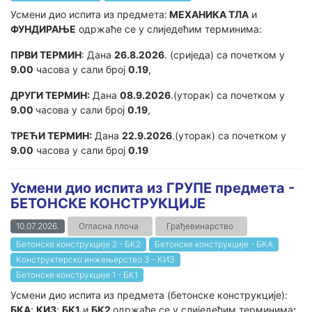
Усмени дио испита из предмета:
МЕХАНИКА ТЛА
и
ФУНДИРАЊЕ
одржаће се у слиједећим терминима:
ПРВИ ТЕРМИН
: Дана
26.8.2026
. (сриједа) са почетком у
9.00
часова у сали број
0.19
,
ДРУГИ ТЕРМИН:
Дана
08.9.2026
.(уторак) са почетком у
9.00
часова у сали број
0.19
,
ТРЕЋИ ТЕРМИН:
Дана
22.9.2026
.(уторак) са почетком у
9.00
часова у сали број
0.19
Усмени дио испита из ГРУПЕ предмета -
БЕТОНСКЕ КОНСТРУКЦИЈЕ
10.07.2026.
Огласна плоча
Грађевинарство
Бетонске конструкције 2 - БК2
Бетонске конструкције - БКА
Конструктерско инжењерство 3 - КИ3
Бетонске конструкције 1 - БК1
Усмени дио испита из предмета (бетонске конструкције):
БКА
;
КИ3
:
БК1
и
БК2
одржаће се у слиједећим терминима
: