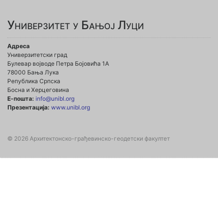
Универзитет у Бањој Луци
Адреса
Универзитетски град
Булевар војводе Петра Бојовића 1А
78000 Бања Лука
Република Српска
Босна и Херцеговина
Е-пошта:
info@unibl.org
Презентација:
www.unibl.org
© 2026 Архитектонско-грађевинско-геодетски факултет