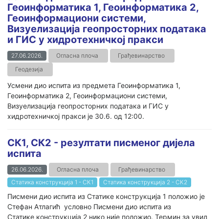
Геоинформатика 1, Геоинформатика 2,
Геоинформациони системи,
Визуелизација геопросторних података
и ГИС у хидротехничкој пракси
27.06.2026.
Огласна плоча
Грађевинарство
Геодезија
Усмени дио испита из предмета Геоинформатика 1,
Геоинформатика 2, Геоинформациони системи,
Визуелизација геопросторних података и ГИС у
хидротехничкој пракси је 30.6. од 12:00.
СК1, СК2 - резултати писменог дијела
испита
26.06.2026.
Огласна плоча
Грађевинарство
Статика конструкција 1 - СК1
Статика конструкција 2 - СК2
Писмени дио испита из Статике конструкција 1 положио је
Стефан Атлагић условно Писмени дио испита из
Статике конструкција 2 нико није положио. Термин за увид