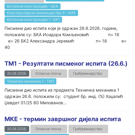
Бетонске конструкције - БКА
Конструктерско инжењерство 3 - КИ3
Бетонске конструкције 1 - БК1
Писмени дио испита који је одржан 29.6.2026. године,
положиле су: БKA Исидора Комљеновић п= 16
е= 26 БК2 Александра Јеремић п= 18 е=
40
ТМ1 - Резултати писменог испита (26.6.)
30.06.2026.
Огласна плоча
Грађевинарство
Техничка механика 1 - ТМ1
Писмени дио испита из предмета Техничка механика 1
одржан 26.6. положили су: студент бр. инд. (%) Хаџалић
Џевдет 01/25 80 Милованов...
МКЕ - термин завршног дијела испита
30.06.2026.
Огласна плоча
Грађевинарство