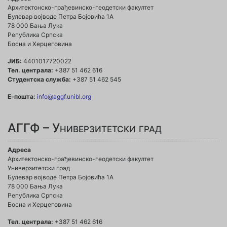
Архитектонско-грађевинско-геодетски факултет
Булевар војводе Петра Бојовића 1A
78 000 Бања Лука
Република Српска
Босна и Херцеговина
ЈИБ:
4401017720022
Тел. централа:
+387 51 462 616
Студентска служба:
+387 51 462 545
Е-пошта:
info@aggf.unibl.org
АГГФ – Универзитетски град
Адреса
Архитектонско-грађевинско-геодетски факултет
Универзитетски град
Булевар војводе Петра Бојовића 1A
78 000 Бања Лука
Република Српска
Босна и Херцеговина
Тел. централа:
+387 51 462 616