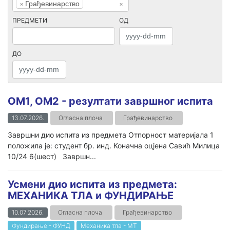
×
Грађевинарство
×
ПРЕДМЕТИ
ОД
ДО
ОМ1, ОМ2 - резултати завршног испита
13.07.2026.
Огласна плоча
Грађевинарство
Завршни дио испита из предмета Отпорност материјала 1
положила је: студент бр. инд. Коначна оцјена Савић Милица
10/24 6(шест) Завршн...
Усмени дио испита из предмета:
МЕХАНИКА ТЛА и ФУНДИРАЊЕ
10.07.2026.
Огласна плоча
Грађевинарство
Фундирање - ФУНД
Механика тла - МТ