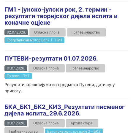
ГМ1 - јунско-јулски рок, 2. термин -
резултати теоријског дијела испита и
коначне оцјене
02.07.2026.
Огласна плоча
Грађевинарство
Грађевински материјали 1 - ГМ1
ПУТЕВИ-резултати 01.07.2026.
01.07.2026.
Огласна плоча
Грађевинарство
Путеви - ПУТ
Резултати колоквијума из предмета Путеви, дати су у
прилогу.
БКА_БК1_БК2_КИ3_Резултати писменог
дијела испита_29.6.2026.
01.07.2026.
Огласна плоча
Архитектура
Грађевинарство
Бетонске конструкције 2 - БК2