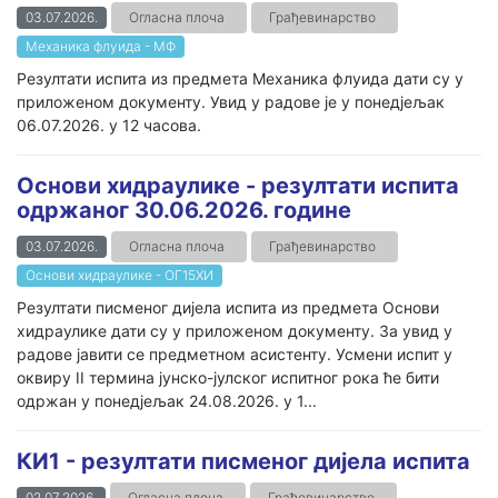
03.07.2026.
Огласна плоча
Грађевинарство
Механика флуида - МФ
Резултати испита из предмета Механика флуида дати су у
приложеном документу. Увид у радове је у понедјељак
06.07.2026. у 12 часова.
Основи хидраулике - резултати испита
одржаног 30.06.2026. године
03.07.2026.
Огласна плоча
Грађевинарство
Основи хидраулике - ОГ15ХИ
Резултати писменог дијела испита из предмета Основи
хидраулике дати су у приложеном документу. За увид у
радове јавити се предметном асистенту. Усмени испит у
оквиру II термина јунско-јулског испитног рока ће бити
одржан у понедјељак 24.08.2026. у 1...
КИ1 - резултати писменог дијела испита
02.07.2026.
Огласна плоча
Грађевинарство