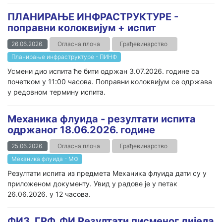
ПЛАНИРАЊЕ ИНФРАСТРУКТУРЕ -
поправни колоквијум + испит
26.06.2026.
Огласна плоча
Грађевинарство
Планирање инфраструктуре - ПИНФ
Усмени дио испита ће бити одржан 3.07.2026. године са
почетком у 11:00 часова. Поправни колоквијум се одржава
у редовном термину испита.
Механика флуида - резултати испита
одржаног 18.06.2026. године
25.06.2026.
Огласна плоча
Грађевинарство
Механика флуида - МФ
Резултати испита из предмета Механика флуида дати су у
приложеном документу. Увид у радове је у петак
26.06.2026. у 12 часова.
ФИЗ_ГРФ_ФИ Резултати писменог дијела