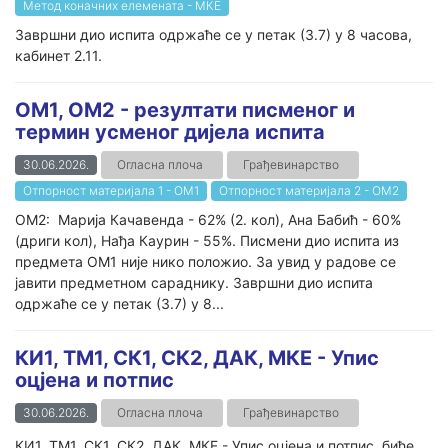
Метод коначних елемената - МКЕ
Завршни дио испита одржаће се у петак (3.7) у 8 часова,
кабинет 2.11.
ОМ1, ОМ2 - резултати писменог и
термин усменог дијела испита
30.06.2026.
Огласна плоча
Грађевинарство
Отпорност материјала 1 - ОМ1
Отпорност материјала 2 - ОМ2
ОМ2: Марија Качавенда - 62% (2. кол), Ана Бабић - 60%
(дриги кол), Нађа Каурин - 55%. Писмени дио испита из
предмета ОМ1 није нико положио. За увид у радове се
јавити предметном сараднику. Завршни дио испита
одржаће се у петак (3.7) у 8...
КИ1, ТМ1, СК1, СК2, ДАК, МКЕ - Упис
оцјена и потпис
30.06.2026.
Огласна плоча
Грађевинарство
КИ1, ТМ1, СК1, СК2, ДАК, МКЕ - Упис оцјена и потпис, биће