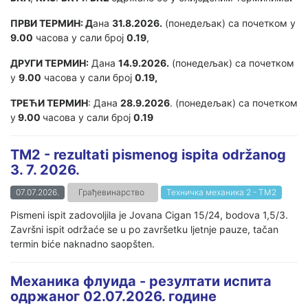
ПРВИ ТЕРМИН: Д
ана
31.8.2026.
(понедељак) са почетком у
9.00
часова у сали број
0.19
,
ДРУГИ ТЕРМИН:
Дана
14.9.2026.
(понедељак) са почетком
у
9.00
часова у сали број
0.19,
ТРЕЋИ ТЕРМИН
: Дана
28.9.2026
. (понедељак) са почетком
у
9.00
часова у сали број
0.19
TM2 - rezultati pismenog ispita održanog
3. 7. 2026.
07.07.2026.
Грађевинарство
Техничка механика 2 - ТМ2
Pismeni ispit zadovoljila je Jovana Cigan 15/24, bodova 1,5/3.
Završni ispit održaće se u po završetku ljetnje pauze, tačan
termin biće naknadno saopšten.
Механика флуида - резултати испита
одржаног 02.07.2026. године