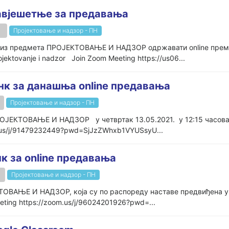
вјешетње за предавања
Пројектовање и надзор - ПН
а из предмета ПРОЈЕКТОВАЊЕ И НАДЗОР одржавати online према 
ojektovanje i nadzor Join Zoom Meeting https://us06...
к за данашња online предавања
Пројектовање и надзор - ПН
ЈЕКТОВАЊЕ И НАДЗОР у четвртак 13.05.2021. у 12:15 часова је Mi
m.us/j/91479232449?pwd=SjJzZWhxb1VYUSsyU...
 за online предавања
Пројектовање и надзор - ПН
ВАЊЕ И НАДЗОР, која су по распореду наставе предвиђена у четвр
eting https://zoom.us/j/96024201926?pwd=...