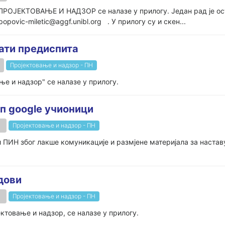
та ПРОЈЕКТОВАЊЕ И НАДЗОР се налазе у прилогу. Један рад је ос
povic-miletic@aggf.unibl.org . У прилогу су и скен...
тати предиспита
Пројектовање и надзор - ПН
ње и надзор" се налазе у прилогу.
уп google учионици
Пројектовање и надзор - ПН
 ПИН због лакше комуникације и размјене материјала за настав
дови
Пројектовање и надзор - ПН
ктовање и надзор, се налазе у прилогу.