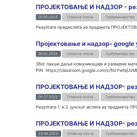
ПРОЈЕКТОВАЊЕ И НАДЗОР - рез
20.05.2024.
Огласна плоча
Грађевинарство
Резултати предиспита из предмета ПРОЈЕКТОВ
Пројектовање и надзор- google
26.02.2024.
Огласна плоча
Грађевинарство
Због лакше даље комуникације и размјене ма
PIN https://classroom.google.com/c/NzYwNjUx
ПРОЈЕКТОВАЊЕ И НАДЗОР- резулт
04.07.2023.
Огласна плоча
Грађевинарство
Резултати 1. и 2. јунског испита из предмета
ПРОЈЕКТОВАЊЕ И НАДЗОР- резул
23.06.2023.
Огласна плоча
Грађевинарство