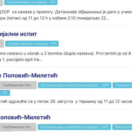
Пројектовање и надзор - ПН
ОР се налазе у прилогу. Детаљније објашњење је дато у учио
ра (петак) од 11 до 12 h у кабини 2.10 понедељак 22...
ијални испит
Пројектовање и надзор - ПН
nastavu u utorak u 2 termina (dupla nastava). Prvi termin je od 8 d
. parcijalni ispit tre...
ше Поповић-Милетић
Грађевинарство
Организација и извођење радова - ОИР
Технологи
 - ОГ
ић одржаће се у петак 29. августа у термину од 11 до 12 часов
 Поповић-Милетић
Грађевинарство
Организација и извођење радова - ОИР
Технологи