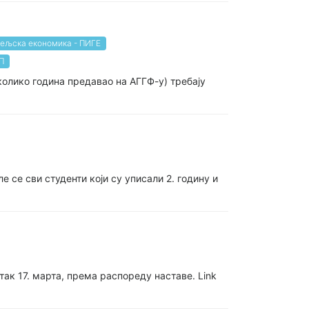
тељска економика - ПИГЕ
П
еколико година предавао на АГГФ-у) требају
е сви студенти који су уписали 2. годину и
ак 17. марта, према распореду наставе. Link