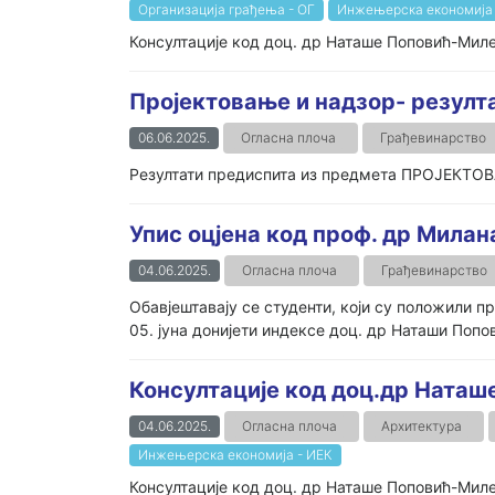
Организација грађења - ОГ
Инжењерска економија 
Консултације код доц. др Наташе Поповић-Милети
Пројектовање и надзор- резулт
06.06.2025.
Огласна плоча
Грађевинарство
Резултати предиспита из предмета ПРОЈЕКТОВ
Упис оцјена код проф. др Милан
04.06.2025.
Огласна плоча
Грађевинарство
Обавјештавају се студенти, који су положили 
05. јуна донијети индексе доц. др Наташи Попо
Консултације код доц.др Ната
04.06.2025.
Огласна плоча
Архитектура
Инжењерска економија - ИЕК
Консултације код доц. др Наташе Поповић-Милети