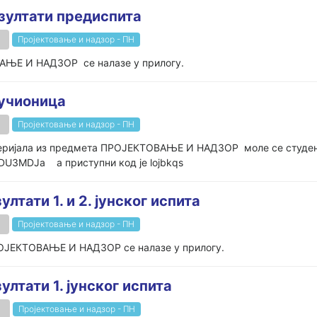
ултати предиспита
Пројектовање и надзор - ПН
АЊЕ И НАДЗОР се налазе у прилогу.
 учионица
Пројектовање и надзор - ПН
теријала из предмета ПРОЈЕКТОВАЊЕ И НАДЗОР моле се студент
MDU3MDJa а приступни код је lojbkqs
ати 1. и 2. јунског испита
Пројектовање и надзор - ПН
 ПРОЈЕКТОВАЊЕ И НАДЗОР се налазе у прилогу.
тати 1. јунског испита
Пројектовање и надзор - ПН