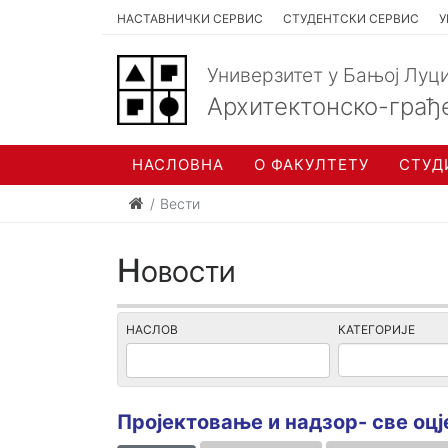
НАСТАВНИЧКИ СЕРВИС
СТУДЕНТСКИ СЕРВИС
У
Универзитет у Бањој Луц
Архитектонско-грађ
НАСЛОВНА
О ФАКУЛТЕТУ
СТУД
Вести
Новости
НАСЛОВ
КАТЕГОРИЈЕ
Пројектовање и надзор- све оцј