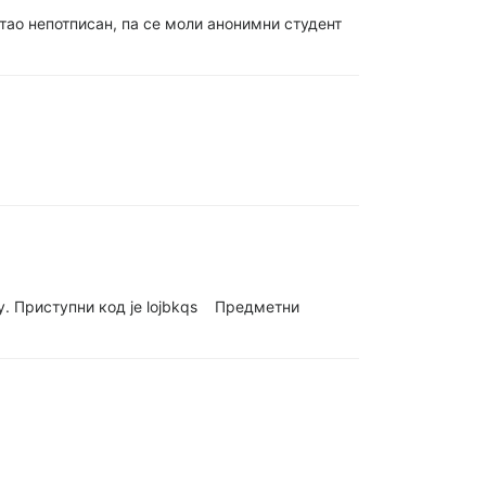
тао непотписан, па се моли анонимни студент
у. Приступни код је lojbkqs Предметни