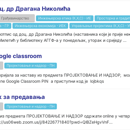
. др Драгана Николића
Грађевинарство
Инжењерска етика (К,Х,С) - ИЕ
Просторна и гради
 - ГР
Инжењерска економија - ИЕК
Управљање пројектима (К,Х,С) - У
потпис од доц. др Драгана Николића (наставника који је прије н
илетић у библиотеку АГГФ-а у понедељак, уторак и сриједу ...
gle classroom
Пројектовање и надзор - ПН
еријала за наставу из предмета ПРОЈЕКТОВАЊЕ И НАДЗОР, моле с
Google Classroom PIN а приступни код је lojbkqs
k за предавања
Пројектовање и надзор - ПН
а из предмета ПРОЈЕКТОВАЊЕ И НАДЗОР одржати online у четврт
tps://us06web.zoom.us/j/84226771840?pwd=QlBZeHgvVnF...