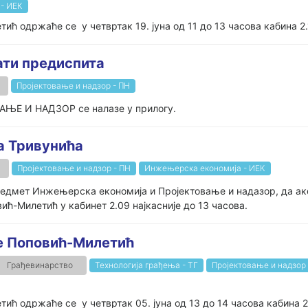
- ИЕК
ћ одржаће се у четвртак 19. јуна од 11 до 13 часова кабина 2.1
ати предиспита
Пројектовање и надзор - ПН
АЊЕ И НАДЗОР се налазе у прилогу.
а Тривунића
Пројектовање и надзор - ПН
Инжењерска економија - ИЕК
предмет Инжењерска економија и Пројектовање и надазор, да ако
вић-Милетић у кабинет 2.09 најкасније до 13 часова.
ше Поповић-Милетић
Грађевинарство
Технологија грађења - ТГ
Пројектовање и надзор 
ћ одржаће се у четвртак 05. јуна од 13 до 14 часова кабина 2.1