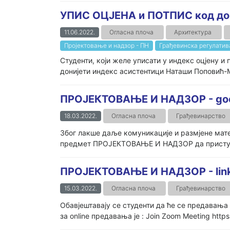
УПИС ОЦЈЕНА и ПОТПИС код доц
11.06.2022.
Огласна плоча
Архитектура
Пројектовање и надзор - ПН
Грађевинска регулатива
Студенти, који желе уписати у индекс оцјену и 
донијети индекс асистентици Наташи Поповић-М
ПРОЈЕКТОВАЊЕ И НАДЗОР - goo
18.03.2022.
Огласна плоча
Грађевинарство
Због лакше даље комуникације и размјене мат
предмет ПРОЈЕКТОВАЊЕ И НАДЗОР да приступе 
ПРОЈЕКТОВАЊЕ И НАДЗОР - lin
15.03.2022.
Огласна плоча
Грађевинарство
Обавјештавају се студенти да ће се предавањ
за online предавања је : Join Zoom Meeting ht