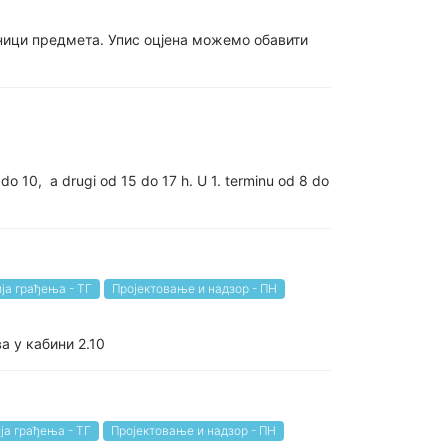
ници предмета. Упис оцјена можемо обавити
o 10, a drugi od 15 do 17 h. U 1. terminu od 8 do
ја грађења - ТГ
Пројектовање и надзор - ПН
а у кабини 2.10
ја грађења - ТГ
Пројектовање и надзор - ПН