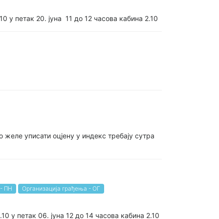
0 у петак 20. јуна 11 до 12 часова кабина 2.10
 желе уписати оцјену у индекс требају сутра
- ПН
Организација грађења - ОГ
0 у петак 06. јуна 12 до 14 часова кабина 2.10