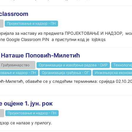
classroom
Пројектовање и надзор - ПН
еријала за наставу из предмета ПРОЈЕКТОВАЊЕ И НАДЗОР, моле с
Google Classroom PIN а приступни код је lojbkqs
др Наташе Поповић-Милетић
Грађевинарство
Организација и извођење радова - ОИР
Технологиј
товање и надзор - ПН
Организација грађења - ОГ
Инжењерска економи
ић-Милетић, обавиће се у следећим терминима: сриједа 02.10.20
оцјене 1. јун. рок
Пројектовање и надзор - ПН
дзор се налазе у прилогу.