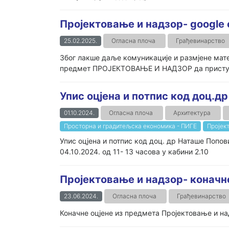
Пројектовање и надзор- google 
25.02.2025.
Огласна плоча
Грађевинарство
Због лакше даље комуникације и размјене мат
предмет ПРОЈЕКТОВАЊЕ И НАДЗОР да приступе 
Упис оцјена и потпис код доц.
01.10.2024.
Огласна плоча
Архитектура
Просторна и градитељска економика - ПИГЕ
Пројек
Упис оцјена и потпис код доц. др Наташе Попов
04.10.2024. од 11- 13 часова у кабини 2.10
Пројектовање и надзор- коначне 
23.06.2024.
Огласна плоча
Грађевинарство
Коначне оцјене из предмета Пројектовање и на