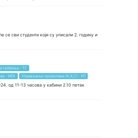
е сви студенти који су уписали 2. годину и
а грађења - ТГ
ја - ИЕК
Управљање пројектима (К,Х,С) - УП
24. од 11-13 часова у кабини 2.10 петак