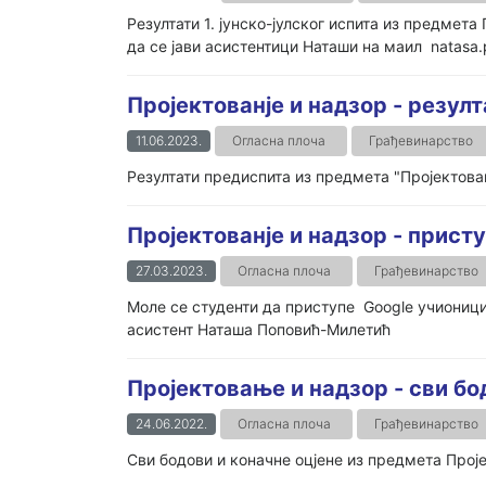
Резултати 1. јунско-јулског испита из предме
да се јави асистентици Наташи на маил natasa.po
Пројектованје и надзор - резул
11.06.2023.
Огласна плоча
Грађевинарство
Резултати предиспита из предмета "Пројектова
Пројектованје и надзор - прист
27.03.2023.
Огласна плоча
Грађевинарство
Моле се студенти да приступе Google учионици
асистент Наташа Поповић-Милетић
Пројектовање и надзор - сви бо
24.06.2022.
Огласна плоча
Грађевинарство
Сви бодови и коначне оцјене из предмета Проје