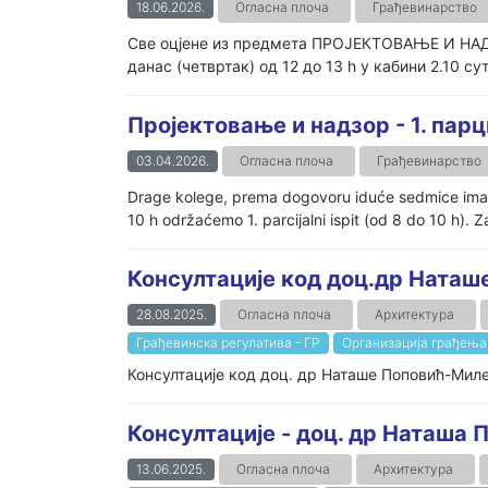
18.06.2026.
Огласна плоча
Грађевинарство
Све оцјене из предмета ПРОЈЕКТОВАЊЕ И НАДЗ
данас (четвртак) од 12 до 13 h у кабини 2.10 сут
Пројектовање и надзор - 1. парц
03.04.2026.
Огласна плоча
Грађевинарство
Drage kolege, prema dogovoru iduće sedmice imamo 
10 h održaćemo 1. parcijalni ispit (od 8 do 10 h). Za 1
Консултације код доц.др Ната
28.08.2025.
Огласна плоча
Архитектура
Грађевинска регулатива - ГР
Организација грађења
Консултације код доц. др Наташе Поповић-Милет
Консултације - доц. др Наташа
13.06.2025.
Огласна плоча
Архитектура