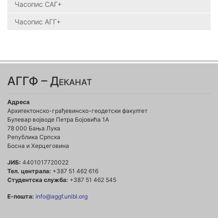
Часопис САГ+
Часопис АГГ+
АГГФ – Деканат
Адреса
Архитектонско-грађевинско-геодетски факултет
Булевар војводе Петра Бојовића 1A
78 000 Бања Лука
Република Српска
Босна и Херцеговина
ЈИБ:
4401017720022
Тел. централа:
+387 51 462 616
Студентска служба:
+387 51 462 545
Е-пошта:
info@aggf.unibl.org