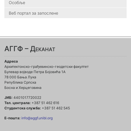
Особље
Веб портал за запослене
АГГФ – Деканат
Адреса
Архитектонско-грађевинско-геодетски факултет
Булевар војводе Петра Бојовића 1A
78 000 Бања Лука
Република Српска
Босна и Херцеговина
ЈИБ:
4401017720022
Тел. централа:
+387 51 462 616
Студентска служба:
+387 51 462 545
Е-пошта:
info@aggf.unibl.org