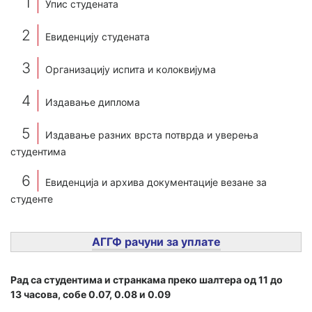
Упис студената
Евиденцију студената
Организацију испита и колоквијума
Издавање диплома
Издавање разних врста потврда и уверења
студентима
Евиденција и архива документације везане за
студенте
АГГФ рачуни за уплате
Рад са студентима и странкама преко шалтера од 11 до
13 часова, собе 0.07, 0.08 и 0.09