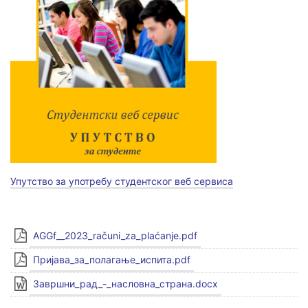
Упутство за употребу студентског веб сервиса
AGGf__2023_računi_za_plaćanje.pdf
Пријава_за_полагање_испита.pdf
Завршни_рад_-_насловна_страна.docx