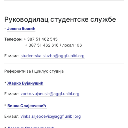
Руководилац студентске службе
-
Јелена Божић
Телефон:
+ 387 51 462 545
+ 387 51 462 616 / локал 106
Е-маил:
studentska.sluzba@aggf.unibl.org
Референти за I циклус студија
*
Жарко Вујанушић
Е-маил:
zarko.vujanusic@aggf.unibl.org
*
Винка Слијепчевић
Е-маил:
vinka.slijepcevic@aggf.unibl.org