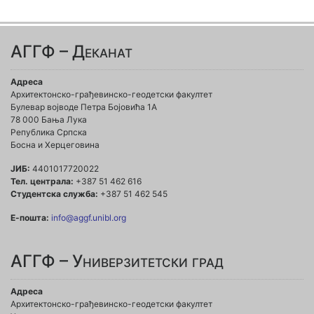
АГГФ – Деканат
Адреса
Архитектонско-грађевинско-геодетски факултет
Булевар војводе Петра Бојовића 1A
78 000 Бања Лука
Република Српска
Босна и Херцеговина
ЈИБ:
4401017720022
Тел. централа:
+387 51 462 616
Студентска служба:
+387 51 462 545
Е-пошта:
info@aggf.unibl.org
АГГФ – Универзитетски град
Адреса
Архитектонско-грађевинско-геодетски факултет