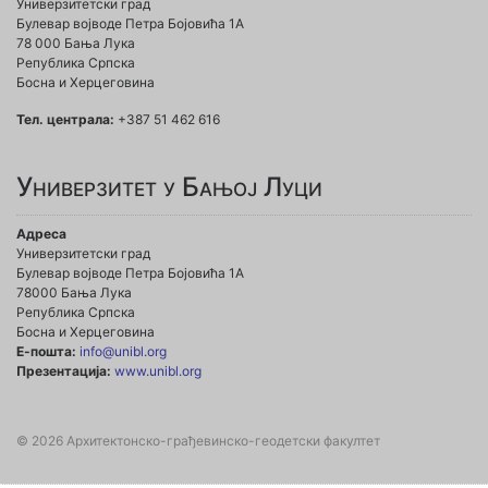
Универзитетски град
Булевар војводе Петра Бојовића 1A
78 000 Бања Лука
Република Српска
Босна и Херцеговина
Тел. централа:
+387 51 462 616
Универзитет у Бањој Луци
Адреса
Универзитетски град
Булевар војводе Петра Бојовића 1А
78000 Бања Лука
Република Српска
Босна и Херцеговина
Е-пошта:
info@unibl.org
Презентација:
www.unibl.org
© 2026 Архитектонско-грађевинско-геодетски факултет