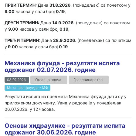
ПРВИ ТЕРМИН: Д
ана
31.8.2026.
(понедељак) са почетком у
9.00
часова у сали број
0.19
,
ДРУГИ ТЕРМИН:
Дана
14.9.2026.
(понедељак) са почетком
у
9.00
часова у сали број
0.19,
ТРЕЋИ ТЕРМИН
: Дана
28.9.2026
. (понедељак) са почетком
у
9.00
часова у сали број
0.19
Механика флуида - резултати испита
одржаног 02.07.2026. године
03.07.2026.
Огласна плоча
Грађевинарство
Механика флуида - МФ
Резултати испита из предмета Механика флуида дати су у
приложеном документу. Увид у радове је у понедјељак
06.07.2026. у 12 часова.
Основи хидраулике - резултати испита
одржаног 30.06.2026. године