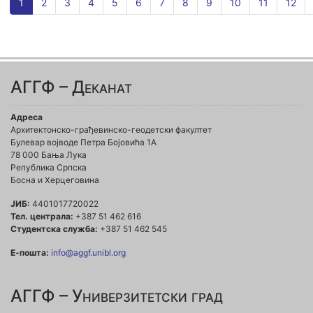
1
2
3
4
5
6
7
8
9
10
11
12
АГГФ – Деканат
Адреса
Архитектонско-грађевинско-геодетски факултет
Булевар војводе Петра Бојовића 1A
78 000 Бања Лука
Република Српска
Босна и Херцеговина
ЈИБ:
4401017720022
Тел. централа:
+387 51 462 616
Студентска служба:
+387 51 462 545
Е-пошта:
info@aggf.unibl.org
АГГФ – Универзитетски град