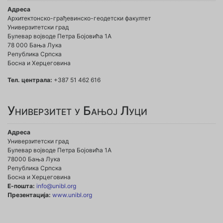
Адреса
Архитектонско-грађевинско-геодетски факултет
Универзитетски град
Булевар војводе Петра Бојовића 1A
78 000 Бања Лука
Република Српска
Босна и Херцеговина
Тел. централа:
+387 51 462 616
Универзитет у Бањој Луци
Адреса
Универзитетски град
Булевар војводе Петра Бојовића 1А
78000 Бања Лука
Република Српска
Босна и Херцеговина
Е-пошта:
info@unibl.org
Презентација:
www.unibl.org