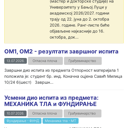
(мастер и докторске студије) на
Универзитету у Бањој Луци у
академској 2026/2027. години
трају од 22. јуна до 2. октобра
2026. године. Ранг-листе биће
објављене најкасније до 16.
октобра, док...
ОМ1, ОМ2 - резултати завршног испита
13.07.2026.
Огласна плоча
Грађевинарство
Завршни дио испита из предмета Отпорност материјала 1
положила је: студент бр. инд. Коначна оцјена Савић Милица
10/24 6(шест) Завршн...
Усмени дио испита из предмета:
МЕХАНИКА ТЛА и ФУНДИРАЊЕ
10.07.2026.
Огласна плоча
Грађевинарство
Фундирање - ФУНД
Механика тла - МТ