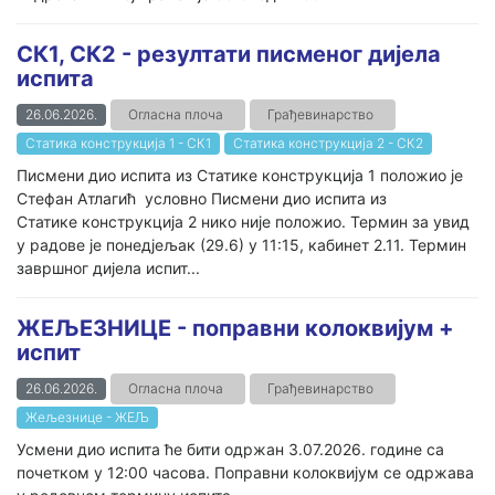
СК1, СК2 - резултати писменог дијела
испита
26.06.2026.
Огласна плоча
Грађевинарство
Статика конструкција 1 - СК1
Статика конструкција 2 - СК2
Писмени дио испита из Статике конструкција 1 положио је
Стефан Атлагић условно Писмени дио испита из
Статике конструкција 2 нико није положио. Термин за увид
у радове је понедјељак (29.6) у 11:15, кабинет 2.11. Термин
завршног дијела испит...
ЖЕЉЕЗНИЦЕ - поправни колоквијум +
испит
26.06.2026.
Огласна плоча
Грађевинарство
Жељезнице - ЖЕЉ
Усмени дио испита ће бити одржан 3.07.2026. године са
почетком у 12:00 часова. Поправни колоквијум се одржава