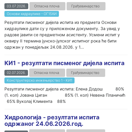
03.07.2026.
Огласна плоча
Грађевинарство
Основи хидраулике - ОГ15ХИ
Резултати писменог дијела испита из предмета Основи
хидраулике дати су у приложеном документу. За увид у
радове јавити се предметном асистенту. Усмени испит у
оквиру II термина јунско-јулског испитног рока ће бити
одржан у понедјељак 24.08.2026. у 1...
КИ1 - резултати писменог дијела испита
02.07.2026.
Огласна плоча
Грађевинарство
Конструктерско инжењерство 1 - КИ1
Резултати писменог дијела испита: Елена Додош 80%
(1. кол) Јована Циган 85% (1. кол) Невена Планичић
65% Вуколај Климента 88%
Хидрологија - резултати испита
одржаног 24.06.2026.год.