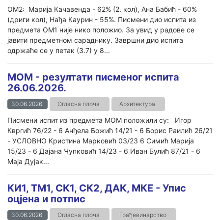
ОМ2: Марија Качавенда - 62% (2. кол), Ана Бабић - 60%
(дриги кол), Нађа Каурин - 55%. Писмени дио испита из
предмета ОМ1 није нико положио. За увид у радове се
јавити предметном сараднику. Завршни дио испита
одржаће се у петак (3.7) у 8...
МОМ - резултати писменог испита
26.06.2026.
30.06.2026.
Огласна плоча
Архитектура
Писмени испит из предмета МОМ положили су: Игор
Квргић 76/22 - 6 Анђела Божић 14/21 - 6 Борис Раилић 26/21
- УСЛОВНО Кристина Марковић 03/23 6 Симић Марија
15/23 - 6 Дајана Чупковић 14/23 - 6 Иван Булић 87/21 - 6
Маја Дујак...
КИ1, ТМ1, СК1, СК2, ДАК, МКЕ - Упис
оцјена и потпис
30.06.2026.
Огласна плоча
Грађевинарство