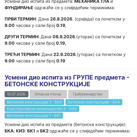
Усмени дио испита из предмета:
МЕХАНИКА ТЛА
и
ФУНДИРАЊЕ
одржаће се у слиједећим терминима:
ПРВИ ТЕРМИН
: Дана
26.8.2026
. (сриједа) са почетком у
9.00
часова у сали број
0.19
,
ДРУГИ ТЕРМИН:
Дана
08.9.2026
.(уторак) са почетком у
9.00
часова у сали број
0.19
,
ТРЕЋИ ТЕРМИН:
Дана
22.9.2026
.(уторак) са почетком у
9.00
часова у сали број
0.19
Усмени дио испита из ГРУПЕ предмета -
БЕТОНСКЕ КОНСТРУКЦИЈЕ
10.07.2026.
Огласна плоча
Грађевинарство
Бетонске конструкције 2 - БК2
Бетонске конструкције - БКА
Конструктерско инжењерство 3 - КИ3
Бетонске конструкције 1 - БК1
Усмени дио испита из предмета (бетонске конструкције):
БКА
;
КИ3
:
БК1
и
БК2
одржаће се у слиједећим терминима
: