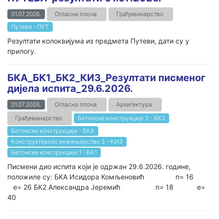
01.07.2026.
Огласна плоча
Грађевинарство
Путеви - ПУТ
Резултати колоквијума из предмета Путеви, дати су у
прилогу.
БКА_БК1_БК2_КИ3_Резултати писменог
дијела испита_29.6.2026.
01.07.2026.
Огласна плоча
Архитектура
Грађевинарство
Бетонске конструкције 2 - БК2
Бетонске конструкције - БКА
Конструктерско инжењерство 3 - КИ3
Бетонске конструкције 1 - БК1
Писмени дио испита који је одржан 29.6.2026. године,
положиле су: БKA Исидора Комљеновић п= 16
е= 26 БК2 Александра Јеремић п= 18 е=
40