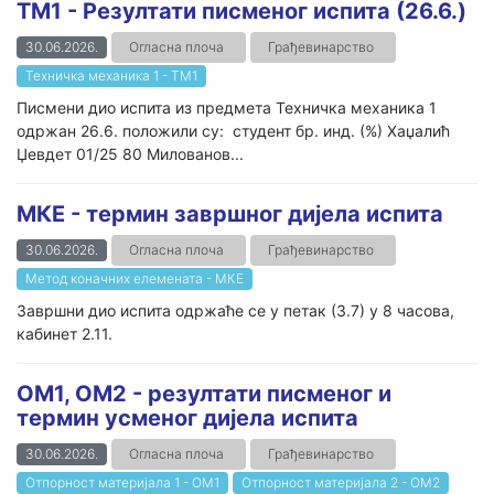
ТМ1 - Резултати писменог испита (26.6.)
30.06.2026.
Огласна плоча
Грађевинарство
Техничка механика 1 - ТМ1
Писмени дио испита из предмета Техничка механика 1
одржан 26.6. положили су: студент бр. инд. (%) Хаџалић
Џевдет 01/25 80 Милованов...
МКЕ - термин завршног дијела испита
30.06.2026.
Огласна плоча
Грађевинарство
Метод коначних елемената - МКЕ
Завршни дио испита одржаће се у петак (3.7) у 8 часова,
кабинет 2.11.
ОМ1, ОМ2 - резултати писменог и
термин усменог дијела испита
30.06.2026.
Огласна плоча
Грађевинарство
Отпорност материјала 1 - ОМ1
Отпорност материјала 2 - ОМ2