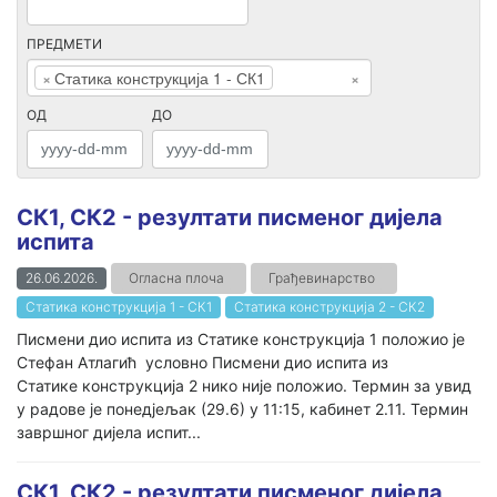
ПРЕДМЕТИ
×
Статика конструкција 1 - СК1
×
ОД
ДО
СК1, СК2 - резултати писменог дијела
испита
26.06.2026.
Огласна плоча
Грађевинарство
Статика конструкција 1 - СК1
Статика конструкција 2 - СК2
Писмени дио испита из Статике конструкција 1 положио је
Стефан Атлагић условно Писмени дио испита из
Статике конструкција 2 нико није положио. Термин за увид
у радове је понедјељак (29.6) у 11:15, кабинет 2.11. Термин
завршног дијела испит...
СК1, СК2 - резултати писменог дијела