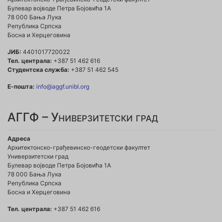
Булевар војводе Петра Бојовића 1A
78 000 Бања Лука
Република Српска
Босна и Херцеговина
ЈИБ:
4401017720022
Тел. централа:
+387 51 462 616
Студентска служба:
+387 51 462 545
Е-пошта:
info@aggf.unibl.org
АГГФ – Универзитетски град
Адреса
Архитектонско-грађевинско-геодетски факултет
Универзитетски град
Булевар војводе Петра Бојовића 1A
78 000 Бања Лука
Република Српска
Босна и Херцеговина
Тел. централа:
+387 51 462 616