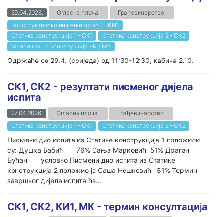
29.04.2026.
Огласна плоча
Грађевинарство
Конструктерско инжењерство 1 - КИ1
Статика конструкција 1 - СК1
Статика конструкција 2 - СК2
Моделирање конструкција - К / МА
Одржаће се 29.4. (сриједа) од 11:30-12:30, кабина 2.10.
СК1, СК2 - резултати писменог дијела
испита
27.04.2026.
Огласна плоча
Грађевинарство
Статика конструкција 1 - СК1
Статика конструкција 2 - СК2
Писмени дио испита из Статике конструкција 1 положили
су: Душка Бабић 76% Сања Марковић 51% Драган
Бућан условно Писмени дио испита из Статике
конструкција 2 положио је Саша Нешковић 51% Термин
завршног дијела испита ће...
СК1, СК2, КИ1, МК - термин консултација