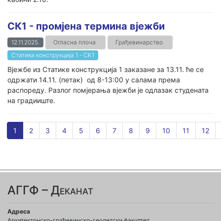
СК1 - промјена термина вјежби
12.11.2025.
Огласна плоча
Грађевинарство
Статика конструкција 1 - СК1
Вјежбе из Статике конструкција 1 заказане за 13.11. ће се
одржати 14.11. (петак) од 8-13:00 у салама према
распореду. Разлог помјерања вјежби је одлазак студената
на градииште.
1
2
3
4
5
6
7
8
9
10
11
12
АГГФ – Деканат
Адреса
Архитектонско-грађевинско-геодетски факултет