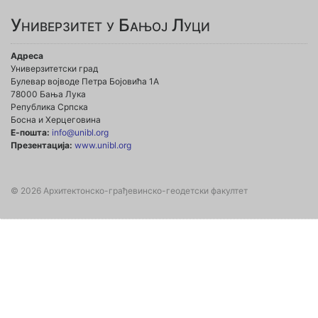
Универзитет у Бањој Луци
Адреса
Универзитетски град
Булевар војводе Петра Бојовића 1А
78000 Бања Лука
Република Српска
Босна и Херцеговина
Е-пошта:
info@unibl.org
Презентација:
www.unibl.org
© 2026 Архитектонско-грађевинско-геодетски факултет