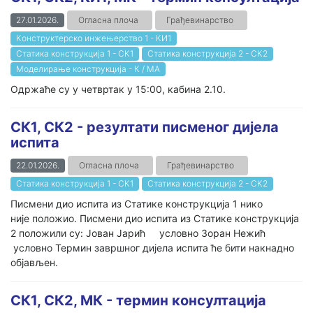
27.01.2026.
Огласна плоча
Грађевинарство
Конструктерско инжењерство 1 - КИ1
Статика конструкција 1 - СК1
Статика конструкција 2 - СК2
Моделирање конструкција - К / МА
Одржаће су у четвртак у 15:00, кабина 2.10.
СК1, СК2 - резултати писменог дијела
испита
22.01.2026.
Огласна плоча
Грађевинарство
Статика конструкција 1 - СК1
Статика конструкција 2 - СК2
Писмени дио испита из Статике конструкција 1 нико
није положио. Писмени дио испита из Статике конструкција
2 положили су: Јован Јарић условно Зоран Нежић
условно Термин завршног дијела испита ће бити накнадно
објављен.
СК1, СК2, МК - термин консултација