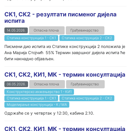
СК1, СК2 - резултати писменог дијела
испита
14.05.2026.
Огласна плоча
Грађевинарство
Статика конструкција 1 - СК1
Статика конструкција 2 - СК2
Писмени дио испита из Статике конструкција 2 положила је
Ана Марија Стојчић 55% Термин завршног дијела испита ће
бити накнадно објављен.
СК1, СК2, КИ1, МК - термин консултација
06.05.2026.
Огласна плоча
Грађевинарство
Конструктерско инжењерство 1 - КИ1
Статика конструкција 1 - СК1
Статика конструкција 2 - СК2
Моделирање конструкција - К / МА
Одржаће се у четвртак у 12:30, кабина 2.10.
СК1, СК2, КИ1, МК - термин консултација