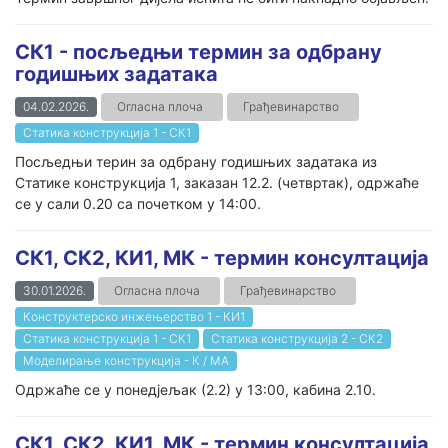
СК1 - посљедњи термин за одбрану
годишњих задатака
04.02.2026.
Огласна плоча
Грађевинарство
Статика конструкција 1 - СК1
Посљедњи терин за одбрану годишњих задатака из
Статике конструкција 1, заказан 12.2. (четвртак), одржаће
се у сали 0.20 са почетком у 14:00.
СК1, СК2, КИ1, МК - термин консултација
30.01.2026.
Огласна плоча
Грађевинарство
Конструктерско инжењерство 1 - КИ1
Статика конструкција 1 - СК1
Статика конструкција 2 - СК2
Моделирање конструкција - К / МА
Одржаће се у понедјељак (2.2) у 13:00, кабина 2.10.
СК1, СК2, КИ1, МК - термин консултација