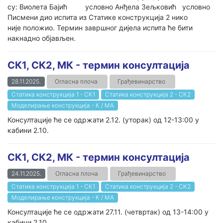
су: Виолета Бајић условно Анђела Зељковић условно
Писмени дио испита из Статике конструкција 2 нико
није положио. Термин завршног дијела испита ће бити
накнадно објављен.
СК1, СК2, МК - термин консултација
28.11.2025.
Огласна плоча
Грађевинарство
Статика конструкција 1 - СК1
Статика конструкција 2 - СК2
Моделирање конструкција - К / МА
Консултације ће се одржати 2.12. (уторак) од 12-13:00 у
кабини 2.10.
СК1, СК2, МК - термин консултација
24.11.2025.
Огласна плоча
Грађевинарство
Статика конструкција 1 - СК1
Статика конструкција 2 - СК2
Моделирање конструкција - К / МА
Консултације ће се одржати 27.11. (четвртак) од 13-14:00 у
кабини 2.10.