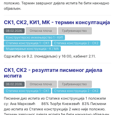
положио. Термин завршног дијела испита ће бити накнадно
објављен.
СК1, СК2, КИ1, МК - термин консултација
08.02.2026.
Огласна плоча
Грађевинарство
Конструктерско инжењерство 1 - КИ1
Статика конструкција 1 - СК1
Статика конструкција 2 - СК2
Моделирање конструкција - К / МА
Одржаће се 9.2. (понедјељак) у 16:00, кабинет 2.11.
СК1, СК2 - резултати писменог дијела
испита
06.02.2026.
Огласна плоча
Грађевинарство
Статика конструкција 1 - СК1
Статика конструкција 2 - СК2
Писмени дио испита из Статике конструкција 1 положили
су: Ана Марковић 86% Ђорђе Кнежевић 83% Писмени
дио испита из Статике конструкција 2 нико није положио.
Термин завршног дијела испита ће бити накнадно објављен.