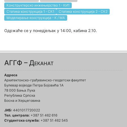
Конструктерско инжењерство 1 - КИ1
Статика конструкција 1 - СК1
Статика конструкција 2 - СК2
Моделирање конструкција - К / МА
Одржаће се у понедјељак у 14:00, кабина 2.10.
АГГФ – Деканат
Адреса
Архитектонско-грађевинско-геодетски факултет
Булевар војводе Петра Бојовића 1A
78 000 Бања Лука
Република Српска
Босна и Херцеговина
ЈИБ:
4401017720022
Тел. централа:
+387 51 462 616
Студентска служба:
+387 51 462 545