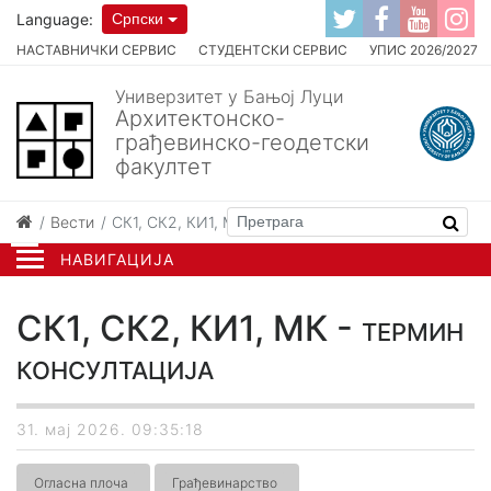
Language:
Српски
НАСТАВНИЧКИ СЕРВИС
СТУДЕНТСКИ СЕРВИС
УПИС 2026/2027
Универзитет у Бањој Луци
Архитектонско-
грађевинско-геодетски
факултет
Вести
СК1, СК2, КИ1, МК - термин консултација
НАВИГАЦИЈА
СК1, СК2, КИ1, МК - термин
консултација
31. мај 2026. 09:35:18
Огласна плоча
Грађевинарство