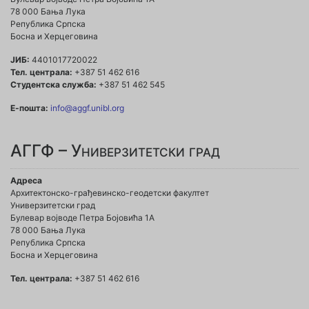
78 000 Бања Лука
Република Српска
Босна и Херцеговина
ЈИБ:
4401017720022
Тел. централа:
+387 51 462 616
Студентска служба:
+387 51 462 545
Е-пошта:
info@aggf.unibl.org
АГГФ – Универзитетски град
Адреса
Архитектонско-грађевинско-геодетски факултет
Универзитетски град
Булевар војводе Петра Бојовића 1A
78 000 Бања Лука
Република Српска
Босна и Херцеговина
Тел. централа:
+387 51 462 616