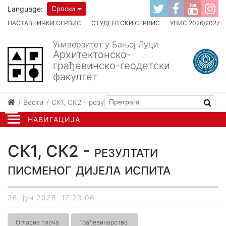
Language:
Српски
НАСТАВНИЧКИ СЕРВИС
СТУДЕНТСКИ СЕРВИС
УПИС 2026/2027
Универзитет у Бањој Луци
Архитектонско-
грађевинско-геодетски
факултет
Вести
СК1, СК2 - резултати писменог дијела испита
НАВИГАЦИЈА
СК1, СК2 - резултати
писменог дијела испита
26. јун 2026. 17:23:06
Огласна плоча
Грађевинарство