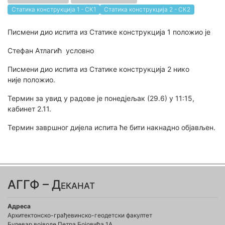
Статика конструкција 1 - СК1
Статика конструкција 2 - СК2
Писмени дио испита из Статике конструкција 1 положио је
Стефан Атлагић условно
Писмени дио испита из Статике конструкција 2 нико
није положио.
Термин за увид у радове је понедјељак (29.6) у 11:15,
кабинет 2.11.
Термин завршног дијела испита ће бити накнадно објављен.
АГГФ – Деканат
Адреса
Архитектонско-грађевинско-геодетски факултет
Булевар војводе Петра Бојовића 1A