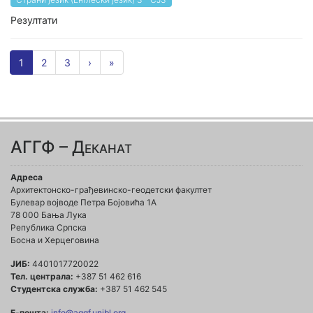
Резултати
1
2
3
›
»
АГГФ – Деканат
Адреса
Архитектонско-грађевинско-геодетски факултет
Булевар војводе Петра Бојовића 1A
78 000 Бања Лука
Република Српска
Босна и Херцеговина
ЈИБ:
4401017720022
Тел. централа:
+387 51 462 616
Студентска служба:
+387 51 462 545
Е-пошта:
info@aggf.unibl.org