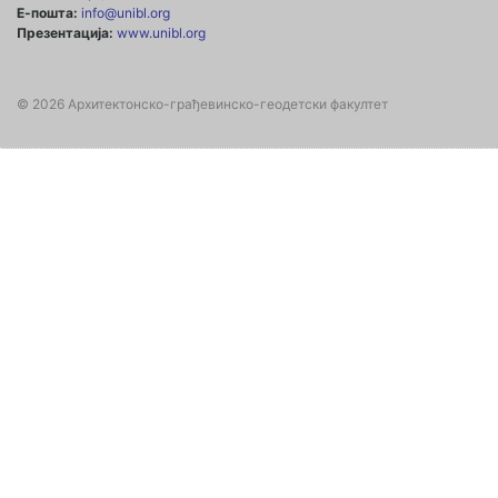
Е-пошта:
info@unibl.org
Презентација:
www.unibl.org
© 2026 Архитектонско-грађевинско-геодетски факултет