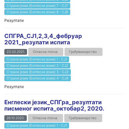
Страни језик (Енглески језик) 7 - СЈ7
Страни језик (Енглески језик) 8 - СЈ8
Резултати
СПГРА_СЈ1,2,3,4_фебруар
2021_резулати испита
23.02.2021.
Огласна плоча
Грађевинарство
Страни језик (Енглески језик) 1 - СЈ1
Страни језик (Енглески језик) 2 - СЈ2
Страни језик (Енглески језик) 3 - СЈ3
Страни језик (Енглески језик) 4 - СЈ4
Резултати
Енглески језик_СПГра_резултати
писменог испита_октобар2, 2020.
26.10.2020.
Огласна плоча
Грађевинарство
Страни језик (Енглески језик) 1 - СЈ1