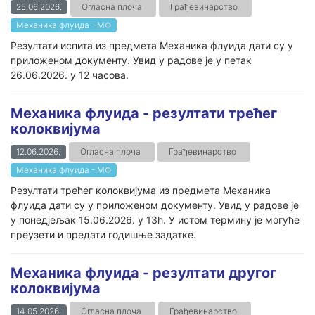
25.06.2026.
Огласна плоча
Грађевинарство
Механика флуида - МФ
Резултати испита из предмета Механика флуида дати су у
приложеном документу. Увид у радове је у петак
26.06.2026. у 12 часова.
Механика флуида - резултати трећег
колоквијума
12.06.2026.
Огласна плоча
Грађевинарство
Механика флуида - МФ
Резултати трећег колоквијума из предмета Механика
флуида дати су у приложеном документу. Увид у радове је
у понедјељак 15.06.2026. у 13h. У истом термину је могуће
преузети и предати годишње задатке.
Механика флуида - резултати другог
колоквијума
14.05.2026.
Огласна плоча
Грађевинарство