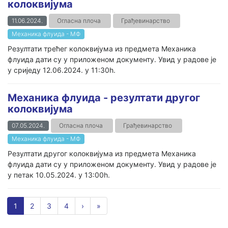
колоквијума
11.06.2024.
Огласна плоча
Грађевинарство
Механика флуида - МФ
Резултати трећег колоквијума из предмета Механика
флуида дати су у приложеном документу. Увид у радове је
у сриједу 12.06.2024. у 11:30h.
Механика флуида - резултати другог
колоквијума
07.05.2024.
Огласна плоча
Грађевинарство
Механика флуида - МФ
Резултати другог колоквијума из предмета Механика
флуида дати су у приложеном документу. Увид у радове је
у петак 10.05.2024. у 13:00h.
1
2
3
4
›
»