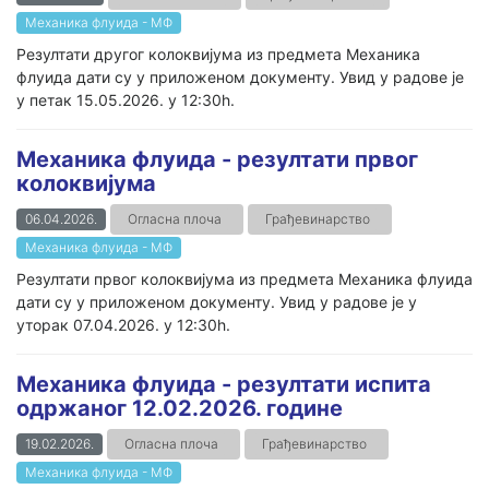
Механика флуида - МФ
Резултати другог колоквијума из предмета Механика
флуида дати су у приложеном документу. Увид у радове је
у петак 15.05.2026. у 12:30h.
Механика флуида - резултати првог
колоквијума
06.04.2026.
Огласна плоча
Грађевинарство
Механика флуида - МФ
Резултати првог колоквијума из предмета Механика флуида
дати су у приложеном документу. Увид у радове је у
уторак 07.04.2026. у 12:30h.
Механика флуида - резултати испита
одржаног 12.02.2026. године
19.02.2026.
Огласна плоча
Грађевинарство
Механика флуида - МФ