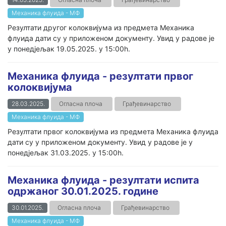
Механика флуида - МФ
Резултати другог колоквијума из предмета Механика
флуида дати су у приложеном документу. Увид у радове је
у понедјељак 19.05.2025. у 15:00h.
Механика флуида - резултати првог
колоквијума
28.03.2025.
Огласна плоча
Грађевинарство
Механика флуида - МФ
Резултати првог колоквијума из предмета Механика флуида
дати су у приложеном документу. Увид у радове је у
понедјељак 31.03.2025. у 15:00h.
Механика флуида - резултати испита
одржаног 30.01.2025. године
30.01.2025.
Огласна плоча
Грађевинарство
Механика флуида - МФ