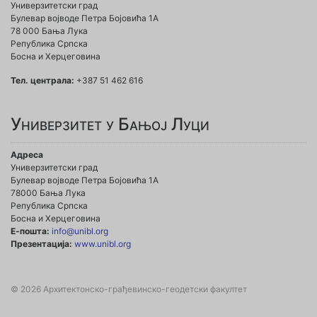
Универзитетски град
Булевар војводе Петра Бојовића 1A
78 000 Бања Лука
Република Српска
Босна и Херцеговина
Тел. централа:
+387 51 462 616
Универзитет у Бањој Луци
Адреса
Универзитетски град
Булевар војводе Петра Бојовића 1А
78000 Бања Лука
Република Српска
Босна и Херцеговина
Е-пошта:
info@unibl.org
Презентација:
www.unibl.org
© 2026 Архитектонско-грађевинско-геодетски факултет