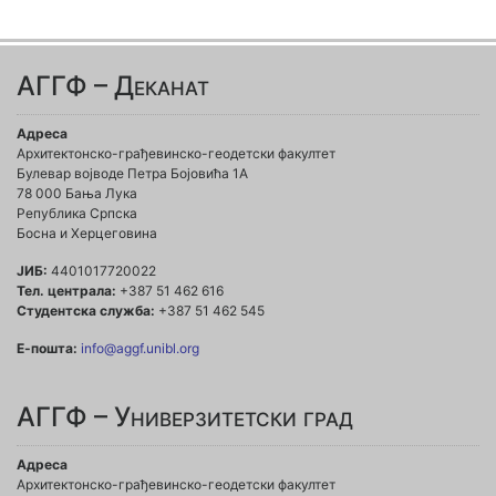
АГГФ – Деканат
Адреса
Архитектонско-грађевинско-геодетски факултет
Булевар војводе Петра Бојовића 1A
78 000 Бања Лука
Република Српска
Босна и Херцеговина
ЈИБ:
4401017720022
Тел. централа:
+387 51 462 616
Студентска служба:
+387 51 462 545
Е-пошта:
info@aggf.unibl.org
АГГФ – Универзитетски град
Адреса
Архитектонско-грађевинско-геодетски факултет