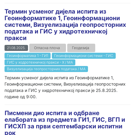
Термин усменог дијела испита из
Геоинформатике 1, Геоинформациони
системи, Визуелизација геопросторних
података и ГИС у хидротехничкој
пракси
21.08.2025.
Огласна плоча
Геодезија
Геоинформатика 1 - ГИ1
Геоинформациони системи - ГИС
ГИС у ходротехничкој пракси - Х / МА
Визуелизација геопросторних података / МА
Термин усменог дијела испита из Геоинформатике 1,
Геоинформациони системи, Визуелизација геопросторних
података и ГИС у хидротехничкој пракси је 25.8.2025.
године од 9:00.
Писмени дио испита и одбране
елабората из предмета ГИ1, ГИС, ВГП и
ГИСХП за први септембарски испитни
рок