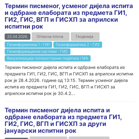
Термин писменог, усменог дијела испита
и одбране елабората из предмета ГИ1,
ГИ2, ГИС, ВГП и ГИСХП за априлски
испитни рок
23.04.2026.
Огласна плоча
Геодезија
Геоинформатика 1 - ГИ1
Геоинформатика 2 - ГИ2
Геоинформациони системи - ГИС
Визуелизација геопросторних података / МА
Термин писменог дијела испита и одбране елабората из
предмета ГИ1, ГИ2, ГИС, ВГП и ГИСХП за априлски испитни
рок је 28.4.2026. године од 13:15. Термин усменог дијела
испита из предмета ГИ1, ГИ2, ГИС, ВГП и ГИСХП за
априлски испитни рок је 30.4.2...
Термин писменог дијела испита и
одбране елабората из предмета ГИ1,
ГИ2, ГИС, ВГП и ГИСХП за други
jaнуарски испитни рок