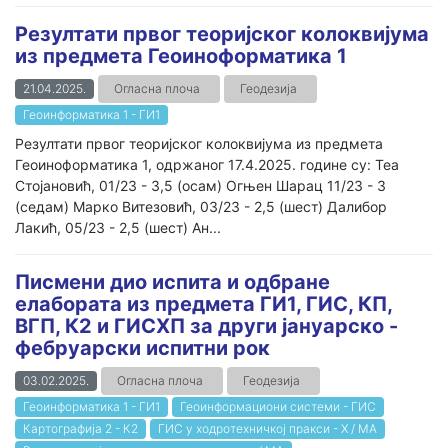
Резултати првог теоријског колоквијума
из предмета Геоиноформатика 1
21.04.2025.
Огласна плоча
Геодезија
Геоинформатика 1 - ГИ1
Резултати првог теоријског колоквијума из предмета
Геоиноформатика 1, одржаног 17.4.2025. године су: Теа
Стојановић, 01/23 - 3,5 (осам) Огњен Шарац 11/23 - 3
(седам) Марко Витезовић, 03/23 - 2,5 (шест) Далибор
Лакић, 05/23 - 2,5 (шест) Ан...
Писмени дио испита и одбране
елабората из предмета ГИ1, ГИС, КП,
ВГП, К2 и ГИСХП за други јануарско -
фебруарски испитни рок
03.02.2025.
Огласна плоча
Геодезија
Геоинформатика 1 - ГИ1
Геоинформациони системи - ГИС
Картографија 2 - К2
ГИС у ходротехничкој пракси - Х / МА