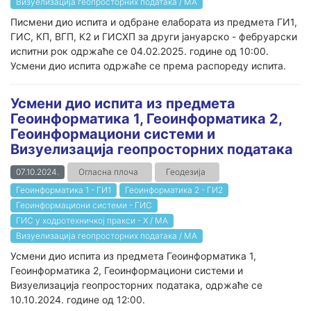
Визуелизација геопросторних података / МА
Писмени дио испита и одбране елабората из предмета ГИ1,
ГИС, КП, ВГП, К2 и ГИСХП за други јануарско - фебруарски
испитни рок одржаће се 04.02.2025. године од 10:00.
Усмени дио испита одржаће се према распореду испита.
Усмени дио испита из предмета
Геоинформатика 1, Геоинформатика 2,
Геоинформациони системи и
Визуелизација геопросторних података
07.10.2024.
Огласна плоча
Геодезија
Геоинформатика 1 - ГИ1
Геоинформатика 2 - ГИ2
Геоинформациони системи - ГИС
ГИС у ходротехничкој пракси - Х / МА
Визуелизација геопросторних података / МА
Усмени дио испита из предмета Геоинформатика 1,
Геоинформатика 2, Геоинформациони системи и
Визуелизација геопросторних података, одржаће се
10.10.2024. године од 12:00.