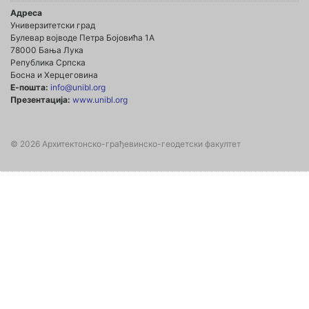
Адреса
Универзитетски град
Булевар војводе Петра Бојовића 1А
78000 Бања Лука
Република Српска
Босна и Херцеговина
Е-пошта:
info@unibl.org
Презентација:
www.unibl.org
© 2026 Архитектонско-грађевинско-геодетски факултет