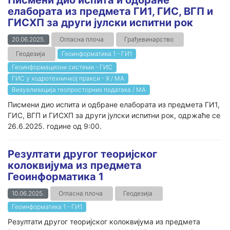
Писмени дио испита и одбране
елабората из предмета ГИ1, ГИС, ВГП и
ГИСХП за други јулски испитни рок
20.06.2025.
Огласна плоча
Грађевинарство
Геодезија
Геоинформатика 1 - ГИ1
Геоинформациони системи - ГИС
ГИС у ходротехничкој пракси - Х / МА
Визуелизација геопросторних података / МА
Писмени дио испита и одбране елабората из предмета ГИ1,
ГИС, ВГП и ГИСХП за други јулски испитни рок, одржаће се
26.6.2025. године од 9:00.
Резултати другог теоријског
колоквијума из предмета
Геоинформатика 1
10.06.2025.
Огласна плоча
Геодезија
Геоинформатика 1 - ГИ1
Резултати другог теоријског колоквијума из предмета