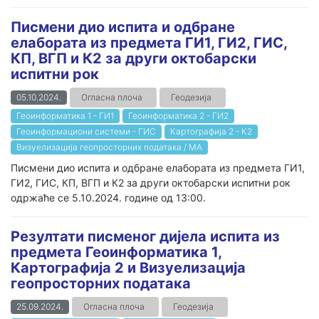
Писмени дио испита и одбране
елабората из предмета ГИ1, ГИ2, ГИС,
КП, ВГП и К2 за други октобарски
испитни рок
05.10.2024.
Огласна плоча
Геодезија
Геоинформатика 1 - ГИ1
Геоинформатика 2 - ГИ2
Геоинформациони системи - ГИС
Картографија 2 - К2
Визуелизација геопросторних података / МА
Писмени дио испита и одбране елабората из предмета ГИ1,
ГИ2, ГИС, КП, ВГП и К2 за други октобарски испитни рок
одржаће се 5.10.2024. године од 13:00.
Резултати писменог дијела испита из
предмета Геоинформатика 1,
Картографија 2 и Визуелизација
геопросторних података
25.09.2024.
Огласна плоча
Геодезија