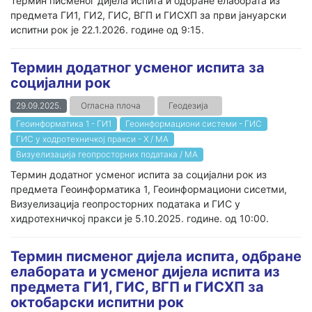
Термин писменог дијела испита и одбране елабората из
предмета ГИ1, ГИ2, ГИС, ВГП и ГИСХП за први јануарски
испитни рок је 22.1.2026. године од 9:15.
Термин додатног усменог испита за
социјални рок
29.09.2025.
Огласна плоча
Геодезија
Геоинформатика 1 - ГИ1
Геоинформациони системи - ГИС
ГИС у ходротехничкој пракси - Х / МА
Визуелизација геопросторних података / МА
Термин додатног усменог испита за социјални рок из
предмета Геоинформатика 1, Геоинформациони сисетми,
Визуелизација геопросторних података и ГИС у
хидротехничкој пракси је 5.10.2025. године. од 10:00.
Термин писменог дијела испита, одбране
елабората и усменог дијела испита из
предмета ГИ1, ГИС, ВГП и ГИСХП за
октобарски испитни рок