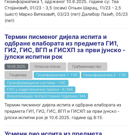
Геоинформатика 1, одржаног 10.6.2025. године су: Теа
Стојановић, 01/23 - 3,5 (осам) Огњен Шарац, 11/23 - 2,5
(шест) Марко Витезовић, 03/23 (пет) Далибор Лазић, 05/23
(пет)
Термин писменог дијела испита и
одбране елабората из предмета ГИ1,
ГИ2, ГИС, ВГП и ГИСХП за први јунско -
јулски испитни рок
19.05.2025.
Огласна плоча
Грађевинарство
Геодезија
Геоинформатика 1 - ГИ1
Геоинформатика 2 - ГИ2
Геоинформациони системи - ГИС
ГИС у ходротехничкој пракси - Х / МА
Визуелизација геопросторних података / МА
Термин писменог дијела испита и одбране елабората из
предмета ГИ1, ГИ2, ГИС, ВГП и ГИСХП за први јунско -
јулски испитни рок је 10.6.2025. године од 8:15.
Усмени дио испита из предмета