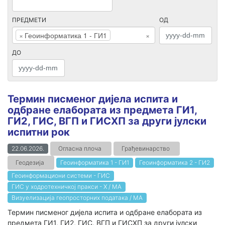
ПРЕДМЕТИ
ОД
×
Геоинформатика 1 - ГИ1
×
ДО
Термин писменог дијела испита и
одбране елабората из предмета ГИ1,
ГИ2, ГИС, ВГП и ГИСХП за други јулски
испитни рок
22.06.2026.
Огласна плоча
Грађевинарство
Геодезија
Геоинформатика 1 - ГИ1
Геоинформатика 2 - ГИ2
Геоинформациони системи - ГИС
ГИС у ходротехничкој пракси - Х / МА
Визуелизација геопросторних података / МА
Термин писменог дијела испита и одбране елабората из
предмета ГИ1, ГИ2, ГИС, ВГП и ГИСХП за други јулски