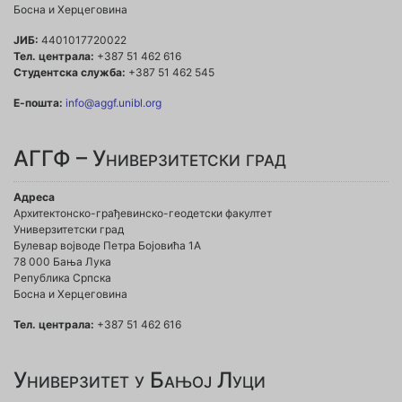
Босна и Херцеговина
ЈИБ:
4401017720022
Тел. централа:
+387 51 462 616
Студентска служба:
+387 51 462 545
Е-пошта:
info@aggf.unibl.org
АГГФ – Универзитетски град
Адреса
Архитектонско-грађевинско-геодетски факултет
Универзитетски град
Булевар војводе Петра Бојовића 1A
78 000 Бања Лука
Република Српска
Босна и Херцеговина
Тел. централа:
+387 51 462 616
Универзитет у Бањој Луци