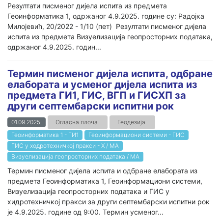
Резултати писменог дијела испита из предмета
Геоинформатика 1, одржаног 4.9.2025. године су: Радојка
Милојевић, 20/2022 - 1/10 (пет) Резултати писменог дијела
испита из предмета Визуелизација геопросторних података,
одржаног 4.9.2025. годин...
Термин писменог дијела испита, одбране
елабората и усменог дијела испита из
предмета ГИ1, ГИС, ВГП и ГИСХП за
други септембарски испитни рок
01.09.2025.
Огласна плоча
Геодезија
Геоинформатика 1 - ГИ1
Геоинформациони системи - ГИС
ГИС у ходротехничкој пракси - Х / МА
Визуелизација геопросторних података / МА
Термин писменог дијела испита и одбране елабората из
предмета Геоинформатика 1, Геоинформациони системи,
Визуелизација геопросторних података и ГИС у
хидротехничкој пракси за други септембарски испитни рок
је 4.9.2025. године од 9:00. Термин усменог...