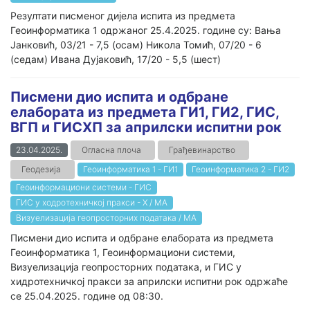
Резултати писменог дијела испита из предмета
Геоинформатика 1 одржаног 25.4.2025. године су: Вања
Јанковић, 03/21 - 7,5 (осам) Никола Томић, 07/20 - 6
(седам) Ивана Дујаковић, 17/20 - 5,5 (шест)
Писмени дио испита и одбране
елабората из предмета ГИ1, ГИ2, ГИС,
ВГП и ГИСХП за априлски испитни рок
23.04.2025.
Огласна плоча
Грађевинарство
Геодезија
Геоинформатика 1 - ГИ1
Геоинформатика 2 - ГИ2
Геоинформациони системи - ГИС
ГИС у ходротехничкој пракси - Х / МА
Визуелизација геопросторних података / МА
Писмени дио испита и одбране елабората из предмета
Геоинформатика 1, Геоинформациони системи,
Визуелизација геопросторних података, и ГИС у
хидротехничкој пракси за априлски испитни рок одржаће
се 25.04.2025. године од 08:30.