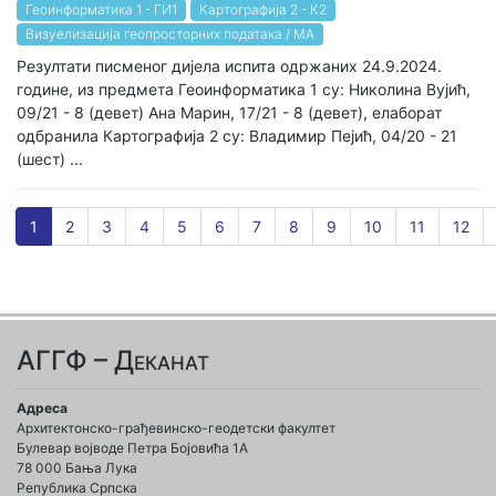
Геоинформатика 1 - ГИ1
Картографија 2 - К2
Визуелизација геопросторних података / МА
Резултати писменог дијела испита одржаних 24.9.2024.
године, из предмета Геоинформатика 1 су: Николина Вујић,
09/21 - 8 (девет) Ана Марин, 17/21 - 8 (девет), елаборат
одбранила Картографија 2 су: Владимир Пејић, 04/20 - 21
(шест) ...
1
2
3
4
5
6
7
8
9
10
11
12
АГГФ – Деканат
Адреса
Архитектонско-грађевинско-геодетски факултет
Булевар војводе Петра Бојовића 1A
78 000 Бања Лука
Република Српска