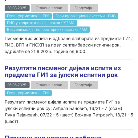
20.08.2025.
Огласна плоча
Геодезија
Геоинформатика 1 - ГИ1
Геоинформациони системи - ГИС
ГИС у ходротехничкој пракси - Х / МА
Визуелизација геопросторних података / МА
Писмени дио испита и одбране елабората из предмета ГИ1,
ГИС, ВГП и ГИСХП за први септембарски испитни рок,
одржаће се 21.8.2025. године од 9:00.
Резултати писменог дијела испита из
предмета ГИ1 за јулски испитни рок
26.06.2025.
Огласна плоча
Геодезија
Геоинформатика 1 - ГИ1
Резултати писменог дијела испита из предмета ГИ1 за
јулски испитни рок су: Анђела Бановић, 16/21 - 7 (осам)
Лука Пејановић, 07/22 - 5 (шест) Божана Петровић, 18/21 - 5
(шест)