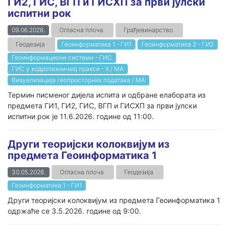
ГИ2, ГИС, ВГП и ГИСХП за први јулски
испитни рок
09.06.2026.
Огласна плоча
Грађевинарство
Геодезија
Геоинформатика 1 - ГИ1
Геоинформатика 2 - ГИ2
Геоинформациони системи - ГИС
ГИС у ходротехничкој пракси - Х / МА
Визуелизација геопросторних података / МА
Термин писменог дијела испита и одбране елабората из
предмета ГИ1, ГИ2, ГИС, ВГП и ГИСХП за први јулски
испитни рок је 11.6.2026. године од 11:00.
Други теоријски колоквијум из
предмета Геоинформатика 1
30.05.2026.
Огласна плоча
Геодезија
Геоинформатика 1 - ГИ1
Други теоријски колоквијум из предмета Геоинформатика 1
одржаће се 3.5.2026. године од 9:00.