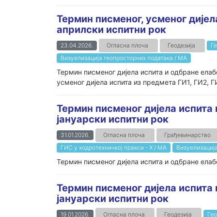
Термин писменог, усменог дијел
априлски испитни рок
23.04.2026.
Огласна плоча
Геодезија
Ге
Визуелизација геопросторних података / МА
Термин писменог дијела испита и одбране елабо
усменог дијела испита из предмета ГИ1, ГИ2, ГИ
Термин писменог дијела испита 
jaнуарски испитни рок
31.01.2026.
Огласна плоча
Грађевинарство
ГИС у ходротехничкој пракси - Х / МА
Визуелизација
Термин писменог дијела испита и одбране елабо
Термин писменог дијела испита 
jaнуарски испитни рок
19.01.2026.
Огласна плоча
Геодезија
Гео