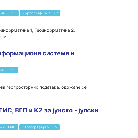
ми - ГИС
Картографија 2 - К2
оинформатика 1, Геоинформатика 2,
пит...
информациони системи и
ми - ГИС
ија геопросторних података, одржаће се
ИС, ВГП и К2 за јунско - јулски
ми - ГИС
Картографија 2 - К2