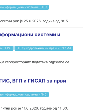
еоинформациони системи - ГИС
спитни рок је 25.6.2026. године од 8:15.
информациони системи и
и - ГИС
ГИС у ходротехничкој пракси - Х / МА
ија геопросторних података одржаће се
 ГИС, ВГП и ГИСХП за први
еоинформациони системи - ГИС
тни рок је 11.6.2026. године од 11:00.