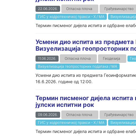
22.06.2026.
Огласна плоча
Грађевинарство
ГИС у ходротехничкој пракси - Х / МА
Визуелизација
Термин писменог дијела испита и одбране елабо
Усмени дио испита из предмета
Визуелизација геопросторних п
11.06.2026.
Огласна плоча
Геодезија
Гео
Визуелизација геопросторних података / МА
Усмени дио испита из предмета Геоинформатик
16.6.2026. године од 12:00.
Термин писменог дијела испита 
јулски испитни рок
09.06.2026.
Огласна плоча
Грађевинарство
ГИС у ходротехничкој пракси - Х / МА
Визуелизација
Термин писменог дијела испита и одбране елабо