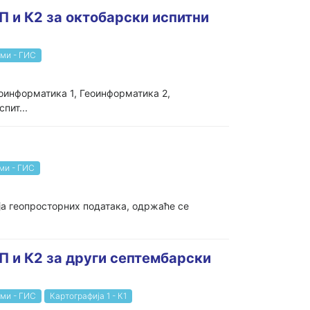
П и К2 за октобарски испитни
ми - ГИС
оинформатика 1, Геоинформатика 2,
пит...
ми - ГИС
ја геопросторних података, одржаће се
ГП и К2 за други септембарски
ми - ГИС
Картографија 1 - К1