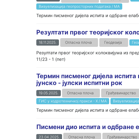
Визуелизација геопросторних података / МА
Термин писменог дијела испита и одбране елабо
Резултати првог теоријског ко
18.11.2025.
Огласна плоча
Геодезија
Гео
Резултати првог теоријског колоквијума из пре
11/23 - 1 (пет)
Термин писменог дијела испита 
јунско - јулски испитни рок
19.05.2025.
Огласна плоча
Грађевинарство
ГИС у ходротехничкој пракси - Х / МА
Визуелизација
Термин писменог дијела испита и одбране елабор
Писмени дио испита и одбране е
23.04.2025.
Огласна плоча
Грађевинарство