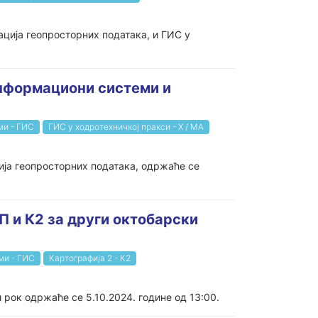
ција геопросторних података, и ГИС у
информациони системи и
ми - ГИС
ГИС у ходротехничкој пракси - Х / МА
ија геопросторних података, одржаће се
П и К2 за други октобарски
ми - ГИС
Картографија 2 - К2
 рок одржаће се 5.10.2024. године од 13:00.