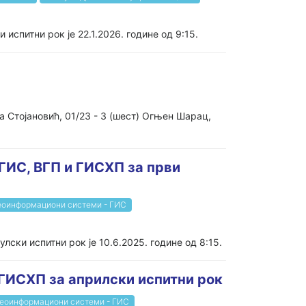
испитни рок је 22.1.2026. године од 9:15.
а Стојановић, 01/23 - 3 (шест) Огњен Шарац,
 ГИС, ВГП и ГИСХП за први
еоинформациони системи - ГИС
лски испитни рок је 10.6.2025. године од 8:15.
 ГИСХП за априлски испитни рок
еоинформациони системи - ГИС