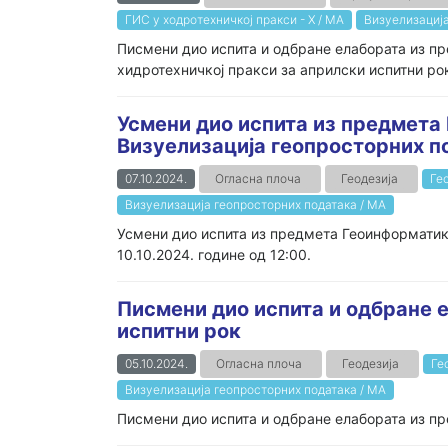
ГИС у ходротехничкој пракси - Х / МА
Визуелизација
Писмени дио испита и одбране елабората из п
хидротехничкој пракси за априлски испитни ро
Усмени дио испита из предмета
Визуелизација геопросторних п
07.10.2024.
Огласна плоча
Геодезија
Ге
Визуелизација геопросторних података / МА
Усмени дио испита из предмета Геоинформатик
10.10.2024. године од 12:00.
Писмени дио испита и одбране е
испитни рок
05.10.2024.
Огласна плоча
Геодезија
Ге
Визуелизација геопросторних података / МА
Писмени дио испита и одбране елабората из пре