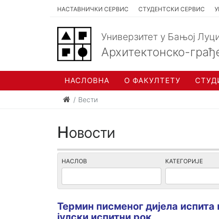
НАСТАВНИЧКИ СЕРВИС
СТУДЕНТСКИ СЕРВИС
У
Универзитет у Бањој Луц
Архитектонско-грађ
НАСЛОВНА
О ФАКУЛТЕТУ
СТУД
Вести
Новости
НАСЛОВ
КАТЕГОРИЈЕ
Термин писменог дијела испита 
јулски испитни рок