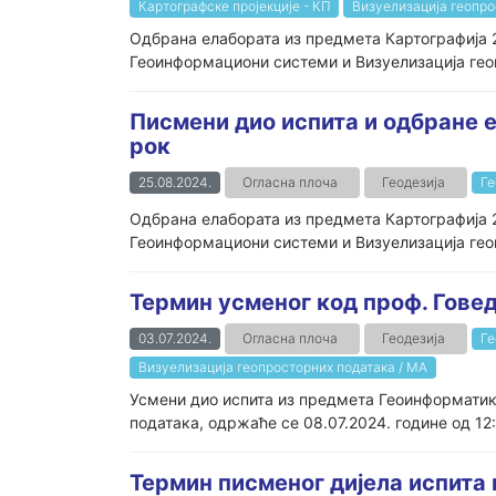
Картографске пројекције - КП
Визуелизација геопро
Oдбрана елабората из предмета Картографија 2
Геоинформациони системи и Визуелизација геоп
Писмени дио испита и одбране е
рок
25.08.2024.
Огласна плоча
Геодезија
Ге
Oдбрана елабората из предмета Картографија 2
Геоинформациони системи и Визуелизација геоп
Термин усменог код проф. Гове
03.07.2024.
Огласна плоча
Геодезија
Ге
Визуелизација геопросторних података / МА
Усмени дио испита из предмета Геоинформатик
података, одржаће се 08.07.2024. године од 1
Термин писменог дијела испита и