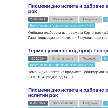
Писмени дио испита и одбране е
рок
20.09.2024.
Огласна плоча
Геодезија
Ге
Визуелизација геопросторних података / МА
Oдбрана елабората из предмета Картографија 2
Геоинформациони системи и Визуелизација геоп
Термин усменог код проф. Гове
16.09.2024.
Огласна плоча
Геодезија
Ге
Визуелизација геопросторних података / МА
Усмени дио испита из предмета Геоинформатик
19.9.2024. године од 14:00.
Писмени дио испита и одбране е
испитни рок
08.09.2024.
Огласна плоча
Геодезија
Ге