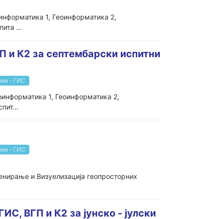
информатика 1, Геоинформатика 2,
ита ...
ГП и К2 за септембарски испитни
ми - ГИС
оинформатика 1, Геоинформатика 2,
пит...
ми - ГИС
енирање и Визуелизација геопросторних
ИС, ВГП и К2 за јунско - јулски