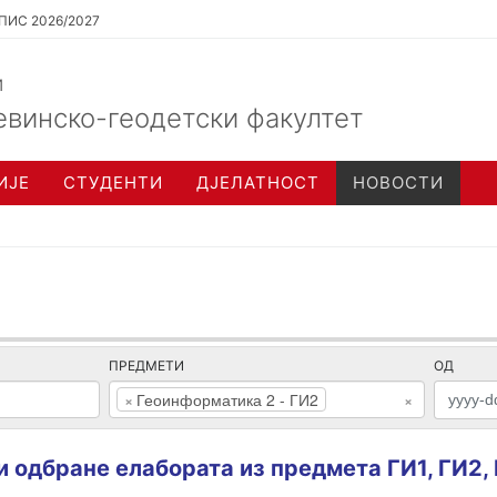
ПИС 2026/2027
и
евинско-геодетски факултет
ИЈЕ
СТУДЕНТИ
ДЈЕЛАТНОСТ
НОВОСТИ
ПРЕДМЕТИ
ОД
×
Геоинформатика 2 - ГИ2
×
и одбране елабората из предмета ГИ1, ГИ2,