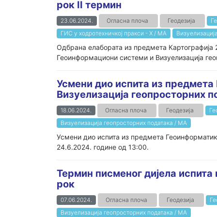
рок II термин
23.06.2024.
Огласна плоча
Геодезија
Ге
ГИС у ходротехничкој пракси - Х / МА
Визуелизација
Oдбрана елабората из предмета Картографија 2
Геоинформациони системи и Визуелизација геопр
Усмени дио испита из предмета
Визуелизација геопросторних п
18.06.2024.
Огласна плоча
Геодезија
Ге
Визуелизација геопросторних података / МА
Усмени дио испита из предмета Геоинформатик
24.6.2024. године од 13:00.
Термин писменог дијела испита и
рок
07.06.2024.
Огласна плоча
Геодезија
Ге
Визуелизација геопросторних података / МА