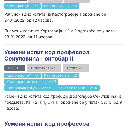
Картографија 1 - К1
Картографија 2 - К2
Рачунски дио испита из Картографије 1 одржаће се
27.01.2022. од 12 часова.
Писмени испит из Картографије 1 и 2 одржаће се у петак
28.01.2022. од 11 часова.
Усмени испит код професора
Секуловића - октобар II
07.10.2021.
Огласна плоча
Геодезија
Картографија 1 - К1
Картографија 2 - К2
Картографске пројекције - КП
Састављање и умножавање планова и карата - СУПК
Усмени дио испита код проф. др Драгољуба Секуловића из
предмета: К1, К2, КП, СУПК, одржаће се у петак 08.10. од 9
часова.
Усмени испит код професора