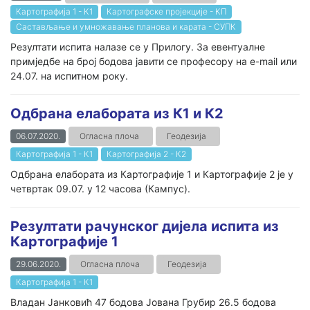
Картографија 1 - К1
Картографске пројекције - КП
Састављање и умножавање планова и карата - СУПК
Резултати испита налазе се у Прилогу. За евентуалне
примједбе на број бодова јавити се професору на e-mail или
24.07. на испитном року.
Одбрана елабората из К1 и К2
06.07.2020.
Огласна плоча
Геодезија
Картографија 1 - К1
Картографија 2 - К2
Одбрана елабората из Картографије 1 и Картографије 2 је у
четвртак 09.07. у 12 часова (Кампус).
Резултати рачунског дијела испита из
Картографије 1
29.06.2020.
Огласна плоча
Геодезија
Картографија 1 - К1
Владан Јанковић 47 бодова Јована Грубир 26.5 бодова