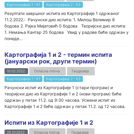
Картографија 1 - К1
Картографија 2 - К2
Резултати завршног испита из Картографије 1 одржаног
11.2.2022.: Рачунски дио испита: 1. Милош Велимир 8
бодова 2. Рајка Мијатовић 0 бодова Теоријски дио испита:
1. Немања Кантар 25 бодова Увид у радове биће одржан у
понеде...
Картографија 1 и 2 - термин испита
(јануарски рок, други термин)
10.02.2022.
Огласна плоча
Геодезија
Картографија 1 - К1
Картографија 2 - К2
Рачунски испит из Картографије 1 (стари програм) и
теоријски дио из Картографије 1 и 2 (нови програм) биће
одржан у петак 11.2. од 9:30 часова. Усмени испит из
Картографије 1 и 2 биће одржан у петак 11.2. од 12 часова.
Испити из Картографије 1 и 2
25.01.2022.
Огласна плоча
Геодезија