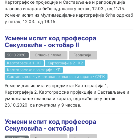
Картографске пројекције и Састављање и репродукција
планова и карата биће одржани у петак, 12.03., од 11:15.
Усмени испит из Мултимедијалне картографије биће одржаб
у петак, 12.03., од 16:15.
Усмени испит код професора
Секуловића - октобар II
20.10.2020.
Огласна плоча
Геодезија
Картографија 1 - К1
Картографија 2 - К2
Картографске пројекције - КП
Састављање и умножавање планова и карата - СУПК
Усмени дио испита из предмета: Картографија 1,
Картографија 2, Картографске пројекције и Састављање и
умножавање планова и карата, одржаће се у петак
23.10.2020. са почетком у 9 часова.
Усмени испит код професора
Секуловића - октобар I