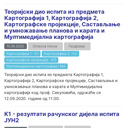
Теоријски дио испита из предмета
Картографија 1, Картографија 2,
Картографске пројекције, Састављање
и умножавање планова и карата и
Мултимедијална картографија
10.09.2020.
Огласна плоча
Геодезија
Картографија 1 - К1
Картографија 2 - К2
Картографске пројекције - КП
Мултимедијална картографија / МА
Теоријски дио испита из предмета Картографија 1,
Картографија 2, Картографске пројекције, Састављање и
умножавање планова и карата и Мултимедијална
картографија код проф. Секуловића, одржаће се
12.09.2020. године од 11:00.
К1 - резултати рачунског дијела испита
ЈУН2