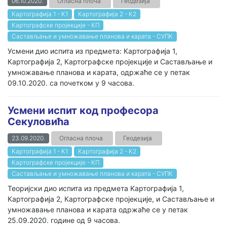
06.10.2020.
Огласна плоча
Геодезија
Картографија 1 - К1
Картографија 2 - К2
Картографске пројекције - КП
Састављање и умножавање планова и карата - СУПК
Усмени дио испита из предмета: Картографија 1,
Картографија 2, Картографске пројекције и Састављање и
умножавање планова и карата, одржаће се у петак
09.10.2020. са почетком у 9 часова.
Усмени испит код професора
Секуловића
23.09.2020.
Огласна плоча
Геодезија
Картографија 1 - К1
Картографија 2 - К2
Картографске пројекције - КП
Састављање и умножавање планова и карата - СУПК
Теоријски дио испита из предмета Kaртографија 1,
Картографија 2, Картографске пројекције, и Састављање и
умножавање планова и карата одржаће се у петак
25.09.2020. године од 9 часова.