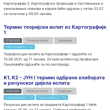
Картографија 2, Картографске пројекције и Састављање и
умножавање планова и карата биће одржан у петак 02.07.
са почетком у 09:00 часова.
Teрмин теоријски испит из Картографије
1
17.06.2021.
Огласна плоча
Геодезија
Картографија 1 - К1
Теоријски дио испита из Картографије 1 одражће се
18.06.2021. од 11 часова. Остали испити код професора
Секуловића одржаће се по распореду.
K1, K2 - ЈУН I термин одбране елабората
и рачунског дијела испита
11.06.2021.
Огласна плоча
Геодезија
Картографија 1 - К1
Картографија 2 - К2
Рачунски дио испита из предмета Картографија 1 биће
одржан 16.06. од 13 часова. Одбрана елабората из