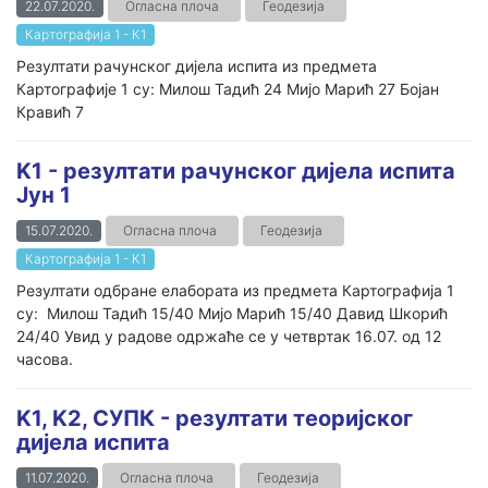
22.07.2020.
Огласна плоча
Геодезија
Картографија 1 - К1
Резултати рачунског дијела испита из предмета
Картографије 1 су: Милош Тадић 24 Мијо Марић 27 Бојан
Кравић 7
K1 - резултати рачунског дијела испита
Јун 1
15.07.2020.
Огласна плоча
Геодезија
Картографија 1 - К1
Резултати одбране елабората из предмета Картографија 1
су: Милош Тадић 15/40 Мијо Марић 15/40 Давид Шкорић
24/40 Увид у радове одржаће се у четвртак 16.07. од 12
часова.
K1, K2, СУПК - резултати теоријског
дијела испита
11.07.2020.
Огласна плоча
Геодезија