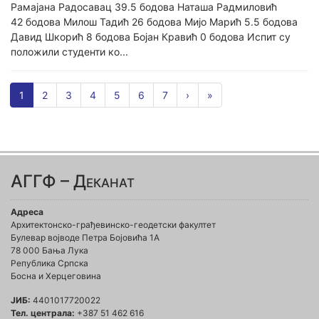
Рамајана Радосавац 39.5 бодова Наташа Радмиловић
42 бодова Милош Тадић 26 бодова Мијо Марић 5.5 бодова
Давид Шкорић 8 бодова Бојан Кравић 0 бодова Испит су
положили студенти ко...
1
2
3
4
5
6
7
›
»
АГГФ – Деканат
Адреса
Архитектонско-грађевинско-геодетски факултет
Булевар војводе Петра Бојовића 1A
78 000 Бања Лука
Република Српска
Босна и Херцеговина
ЈИБ:
4401017720022
Тел. централа:
+387 51 462 616