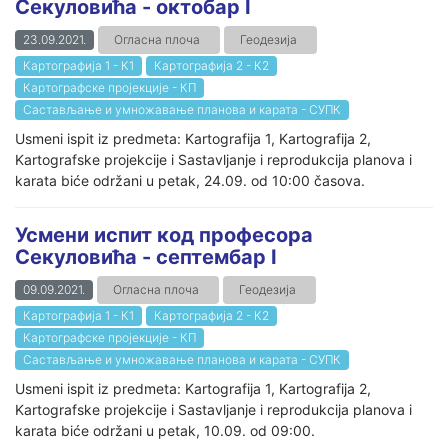
Секуловића - октобар I
23.09.2021.
Огласна плоча
Геодезија
Картографија 1 - К1
Картографија 2 - К2
Картографске пројекције - КП
Састављање и умножавање планова и карата - СУПК
Usmeni ispit iz predmeta: Kartografija 1, Kartografija 2,
Kartografske projekcije i Sastavljanje i reprodukcija planova i
karata biće održani u petak, 24.09. od 10:00 časova.
Усмени испит код професора
Секуловића - септембар I
09.09.2021.
Огласна плоча
Геодезија
Картографија 1 - К1
Картографија 2 - К2
Картографске пројекције - КП
Састављање и умножавање планова и карата - СУПК
Usmeni ispit iz predmeta: Kartografija 1, Kartografija 2,
Kartografske projekcije i Sastavljanje i reprodukcija planova i
karata biće održani u petak, 10.09. od 09:00.