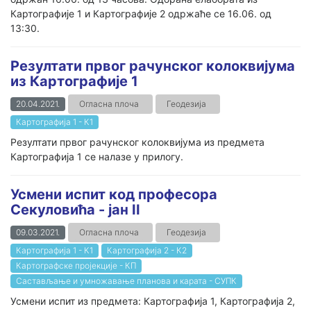
Картографије 1 и Картографије 2 одржаће се 16.06. од
13:30.
Резултати првог рачунског колоквијума
из Картографије 1
20.04.2021.
Огласна плоча
Геодезија
Картографија 1 - К1
Резултати првог рачунског колоквијума из предмета
Картографија 1 се налазе у прилогу.
Усмени испит код професора
Секуловића - јан II
09.03.2021.
Огласна плоча
Геодезија
Картографија 1 - К1
Картографија 2 - К2
Картографске пројекције - КП
Састављање и умножавање планова и карата - СУПК
Усмени испит из предмета: Картографија 1, Картографија 2,