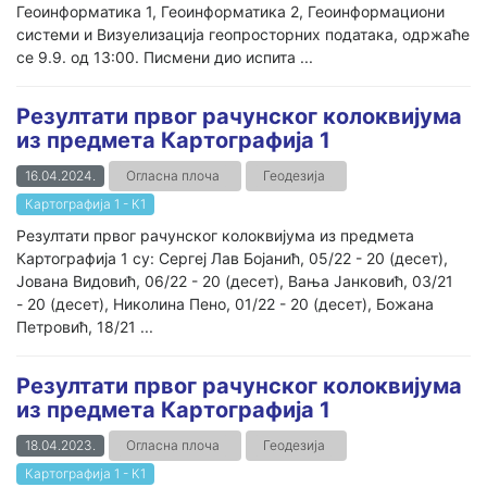
Геоинформатика 1, Геоинформатика 2, Геоинформациони
системи и Визуелизација геопросторних података, одржаће
се 9.9. од 13:00. Писмени дио испита ...
Резултати првог рачунског колоквијума
из предмета Картографија 1
16.04.2024.
Огласна плоча
Геодезија
Картографија 1 - К1
Резултати првог рачунског колоквијума из предмета
Картографија 1 су: Сергеј Лав Бојанић, 05/22 - 20 (десет),
Јована Видовић, 06/22 - 20 (десет), Вања Јанковић, 03/21
- 20 (десет), Николина Пено, 01/22 - 20 (десет), Божана
Петровић, 18/21 ...
Резултати првог рачунског колоквијума
из предмета Картографија 1
18.04.2023.
Огласна плоча
Геодезија
Картографија 1 - К1