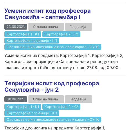
Усмени испит код професора
Секуловића - септембар I
23.08.2021.
Огласна плоча
Геодезија
Картографија 1 - К1
Картографија 2 - К2
Картографске пројекције - КП
Састављање и умножавање планова и карата - СУПК
Усмени испит из предмета: Картографија 1, Картографија 2,
Картографске пројекције и Састављање и репродукција
планова и карата биће одржани у петак, 27.08., од 09:00.
Tеоријски испит код професора
Секуловића - јун 2
30.06.2021.
Огласна плоча
Геодезија
Картографија 1 - К1
Картографија 2 - К2
Картографске пројекције - КП
Састављање и умножавање планова и карата - СУПК
Теоријски дио испита из предмета Картографија 1,