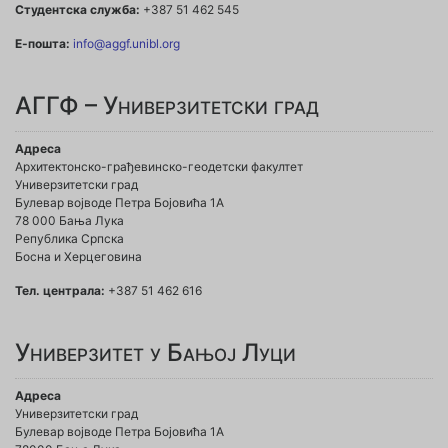
Студентска служба:
+387 51 462 545
Е-пошта:
info@aggf.unibl.org
АГГФ – Универзитетски град
Адреса
Архитектонско-грађевинско-геодетски факултет
Универзитетски град
Булевар војводе Петра Бојовића 1A
78 000 Бања Лука
Република Српска
Босна и Херцеговина
Тел. централа:
+387 51 462 616
Универзитет у Бањој Луци
Адреса
Универзитетски град
Булевар војводе Петра Бојовића 1А