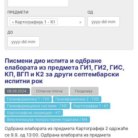
ПРЕДМЕТИ
ОД
×
Картографија 1 - К1
×
ДО
Писмени дио испита и одбране
елабората из предмета ГИ1, ГИ2, ГИС,
КП, ВГП и К2 за други септембарски
испитни рок
08.09.2024.
Огласна плоча
Геодезија
Геоинформатика 1 - ГИ1
Геоинформатика 2 - ГИ2
Геоинформациони системи - ГИС
Картографија 1 - К1
Картографске пројекције - КП
Визуелизација геопросторних података / МА
Oдбрана елабората из предмета Картографија 2 одржаће
се 9.9. од 13:00. Одбрана елабората из предмета