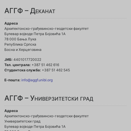
АГГФ – Деканат
Адреса
Архитектонско-грађевинско-геодетски факултет
Булевар војводе Петра Бојовића 1A
78 000 Бања Лука
Република Српска
Босна и Херцеговина
ЈИБ:
4401017720022
Тел. централа:
+387 51 462 616
Студентска служба:
+387 51 462 545
Е-пошта:
info@aggf.unibl.org
АГГФ – Универзитетски град
Адреса
Архитектонско-грађевинско-геодетски факултет
Универзитетски град
Булевар војводе Петра Бојовића 1A