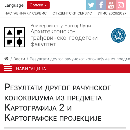
Language:
Српски
НАСТАВНИЧКИ СЕРВИС
СТУДЕНТСКИ СЕРВИС
УПИС 2026/2027
Универзитет у Бањој Луци
Архитектонско-
грађевинско-геодетски
факултет
Вести
Резултати другог рачунског колоквијума из предме
НАВИГАЦИЈА
Резултати другог рачунског
колоквијума из предмета
Картографија 2 и
Картографске пројекције