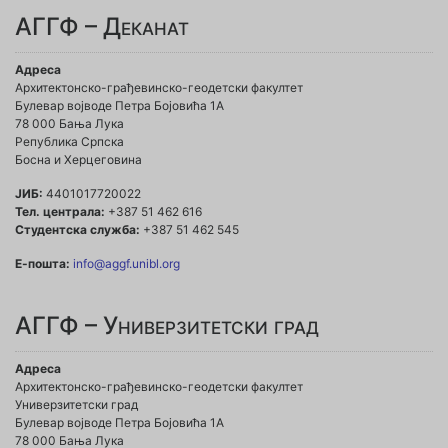
АГГФ – Деканат
Адреса
Архитектонско-грађевинско-геодетски факултет
Булевар војводе Петра Бојовића 1A
78 000 Бања Лука
Република Српска
Босна и Херцеговина
ЈИБ:
4401017720022
Тел. централа:
+387 51 462 616
Студентска служба:
+387 51 462 545
Е-пошта:
info@aggf.unibl.org
АГГФ – Универзитетски град
Адреса
Архитектонско-грађевинско-геодетски факултет
Универзитетски град
Булевар војводе Петра Бојовића 1A
78 000 Бања Лука