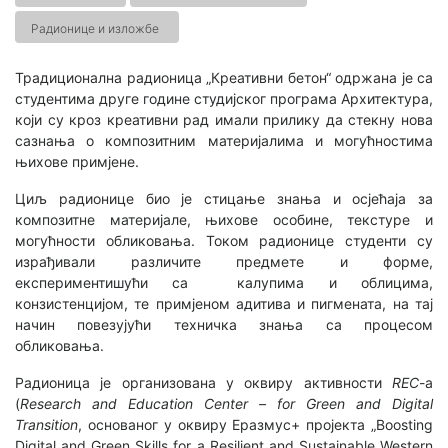
Радионице и изложбе
Традиционална радионица „Креативни бетон“ одржана је са
студентима друге године студијског програма Архитектура,
који су кроз креативни рад имали прилику да стекну нова
сазнања о композитним материјалима и могућностима
њихове примјене.
Циљ радионице био је стицање знања и осјећаја за
композитне материјале, њихове особине, текстуре и
могућности обликовања. Током радионице студенти су
израђивали различите предмете и форме,
експериментишући са калупима и облицима,
конзистенцијом, те примјеном адитива и пигмената, на тај
начин повезујући техничка знања са процесом
обликовања.
Радионица је организована у оквиру активности
REC
-а
(
Research and Education Center – for Green and Digital
Transition
, основаног у оквиру Еразмус+ пројекта „Boosting
Digital and Green Skills for a Resilient and Sustainable Western