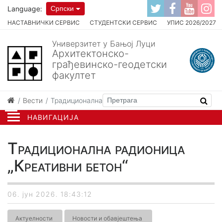
Language:
Српски
НАСТАВНИЧКИ СЕРВИС
СТУДЕНТСКИ СЕРВИС
УПИС 2026/2027
Универзитет у Бањој Луци
Архитектонско-
грађевинско-геодетски
факултет
Вести
Традиционална радионица „Креативни бетон“
НАВИГАЦИЈА
Традиционална радионица
„Креативни бетон“
06. јун 2026. 18:43:12
Актуелности
Новости и обавјештења