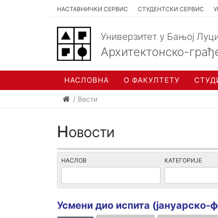
НАСТАВНИЧКИ СЕРВИС
СТУДЕНТСКИ СЕРВИС
У
Универзитет у Бањој Луц
Архитектонско-грађ
НАСЛОВНА
О ФАКУЛТЕТУ
СТУД
Вести
Новости
НАСЛОВ
КАТЕГОРИЈЕ
Усмени дио испита (јануарско