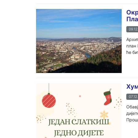
Окр
Пла
09.12
Архит
план 
ће би
Хум
07.12
Обавј
дијет
Прошл