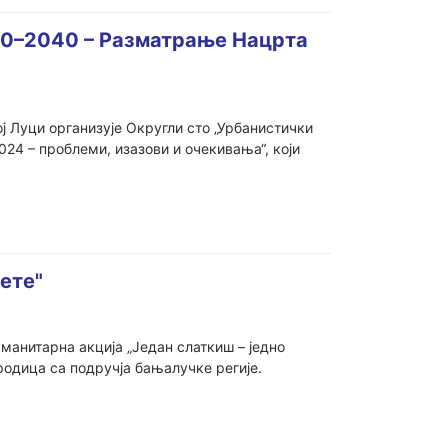
20–2040 – Разматрање Нацрта
 Луци организује Округли сто „Урбанистички
4 – проблеми, изазови и очекивања“, који
јете"
уманитарна акција „Један слаткиш – једно
родица са подручја бањалучке регије.