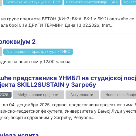
Бетонске конструкције 2 - БК2
Бетонске конструкције - БКА
Конст
 из групе предмета БЕТОН (КИ-3; БК-А; БК-1 и БК-2) одржаће с
сала број 0.19 ДРУГИ ТЕРМИН: Дана 13.02.2026. (пет...
олоквијум 2
Планирање инфраструктуре - ПИНФ
одине са почетком у 12:00 часова.
шће представника УНИБЛ на студијској пос
јекта SKILL2SUSTAIN у Загребу
.2025.
Међународни пројекти
Актуелности
Новости и обавј
. до 04. децембра 2025. године, представници пројектног тима
винско-геодетског факултета, Универзитета у Бањој Луци учест
јској посјети одржаним у Загребу, Републи...
ијела испита