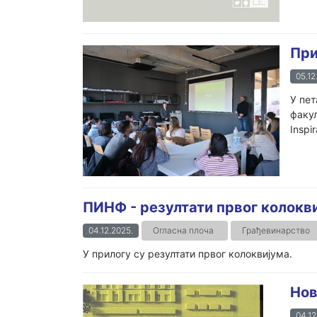
При
05.12
У пет
факул
Inspir
ПИНФ - резултати првог колокв
04.12.2025.
Огласна плоча
Грађевинарство
У прилогу су резултати првог колоквијума.
Нов
04.12