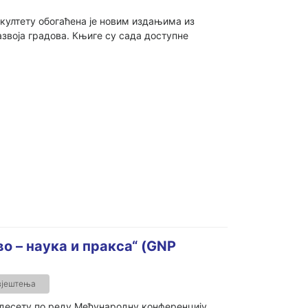
култету обогаћена је новим издањима из
звоја градова. Књиге су сада доступне
о – наука и пракса“ (GNP
вјештења
, десету по реду Међународну конференцију