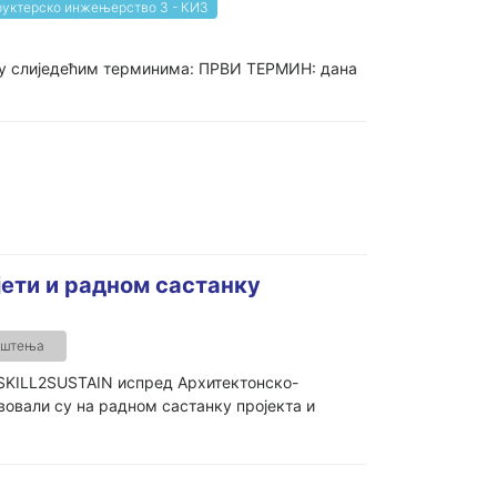
руктерско инжењерство 3 - КИ3
е у слиједећим терминима: ПРВИ ТЕРМИН: дана
јети и радном састанку
ештења
 SKILL2SUSTAIN испред Архитектонско-
вовали су на радном састанку пројекта и