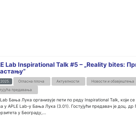
E Lab Inspirational Talk #5 – „Reality bites:
астању“
.2025.
Огласна плоча
Актуелности
Новости и обавјештења
тујућа предавања
Lab Бања Лука организује пети по реду Inspirational Talk, који с
а у APLE Lab-у Бања Лука (3.01). Гостујући предавач је доц. д
рзитета у Београду,...