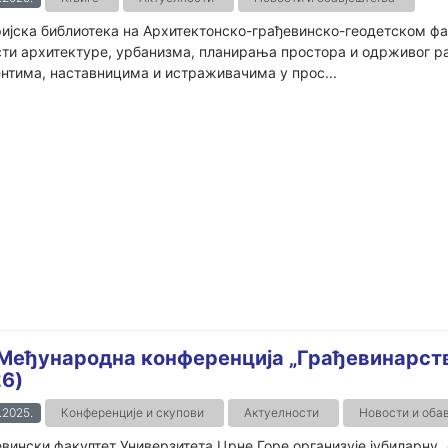
ијска библиотека на Архитектонско-грађевинско-геодетском фа
ти архитектуре, урбанизма, планирања простора и одрживог ра
нтима, наставницима и истраживачима у прос...
 Међународна конференција „Грађевинарств
6)
.2025.
Конференције и скупови
Актуелности
Новости и оба
вински факултет Универзитета Црне Горе организује јубиларну