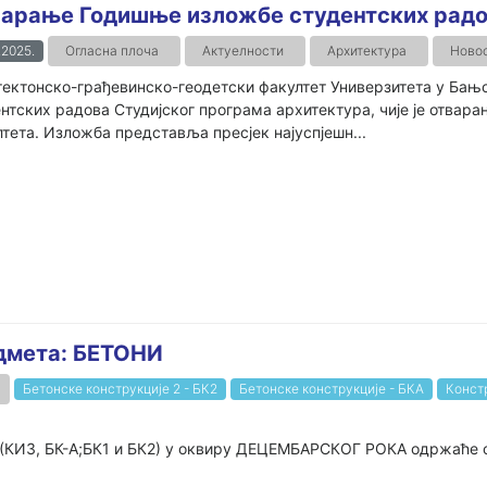
арање Годишње изложбе студентских радо
.2025.
Огласна плоча
Актуелности
Архитектура
Новос
ектонско-грађевинско-геодетски факултет Универзитета у Бањ
нтских радова Студијског програма архитектура, чије је отварањ
тета. Изложба представља пресјек најуспјешн...
едмета: БЕТОНИ
Бетонске конструкције 2 - БК2
Бетонске конструкције - БКА
Конст
(КИ3, БК-А;БК1 и БК2) у оквиру ДЕЦЕМБАРСКОГ РОКА одржаће се 