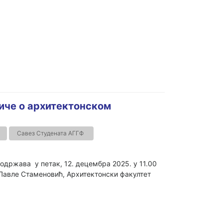
 Приче о архитектонском
Савез Студената АГГФ
е одржава у петак, 12. децембра 2025. у 11.00
р Павле Стаменовић, Архитектонски факултет