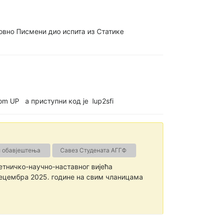
вно Писмени дио испита из Статике
oom UP а приступни код је lup2sfi
и обавјештења
Савез Студената АГГФ
етничко-научно-наставног вијећа
децембра 2025. године на свим чланицама