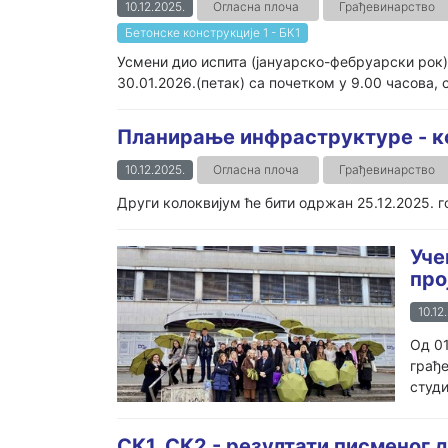
10.12.2025.
Огласна плоча
Грађевинарство
Бетонске конструкције 1 - БК1
Усмени дио испита (јануарско-фебруарски рок)
30.01.2026.(петак) са почетком у 9.00 часова, 
Планирање инфраструктуре - к
10.12.2025.
Огласна плоча
Грађевинарство
Други колоквијум ће бити одржан 25.12.2025. г
Уче
про
10.12
Од 01
грађе
студи
СК1, СК2 - резултати писменог д