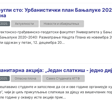
угли сто: Урбанистички план Бањалуке 20
на
.2025.
Актуелности
Новости и обавјештења
ектонско-грађевинско-геодетски факултет Универзитета у Бањој
Бањалуке 2020–2040: Разматрање Нацрта Плана из новембра 202
ти одржан у петак, 12. децембра 20...
анитарна акција: „Један слаткиш - једно ди
.2025.
Огласна плоча
Савез Студената АГГФ
ештавамо студенте и запослене да се и ове године организује х
е“, чији је циљ прикупљање слаткиша за дјецу из вишечланих по
е године у оквиру исте акције прик...