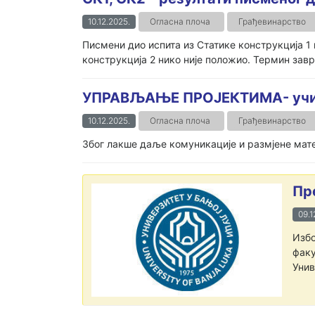
10.12.2025.
Огласна плоча
Грађевинарство
Писмени дио испита из Статике конструкција
конструкција 2 нико није положио. Термин завр
УПРАВЉАЊЕ ПРОЈЕКТИМА- учи
10.12.2025.
Огласна плоча
Грађевинарство
Због лакше даље комуникације и размјене мате
Пр
09.1
Избо
факу
Унив