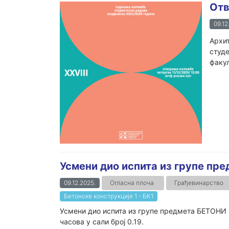
Отв
09.12
Архит
студе
факул
Усмени дио испита из групе пр
09.12.2025.
Огласна плоча
Грађевинарство
Бетонске конструкције 1 - БК1
Усмени дио испита из групе предмета БЕТОНИ 
часова у сали број 0.19.