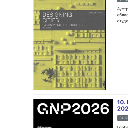
Аустр
облас
студе
10.
202
04.12
Грађе