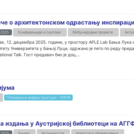
че о архитектонском одрастању инспирациј
.2025.
Конференције и скупови
Међународни пројекти
Акту
ак, 12. децембра 2025. године, у простору APLE Lab Бања Лука
тету Универзитета у Бањој Луци, одржано је пето по реду пред
ational Talk. Гост предавач био је доц....
ијума
Планирање инфраструктуре - ПИНФ
а издања у Аустријској библиотеци на АГГ
.2025.
Књиге
Актуелности
Новости и обавјештења