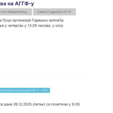
ва на АГГФ-у
ти и обавјештења
Савез Студената АГГФ
ој Луци организује Годишњу изложбу
е у четвртак у 13.00 часова, у холу
руктерско инжењерство 3 - КИ3
дана 26.12.2025.(петак) са почетком у 9.00