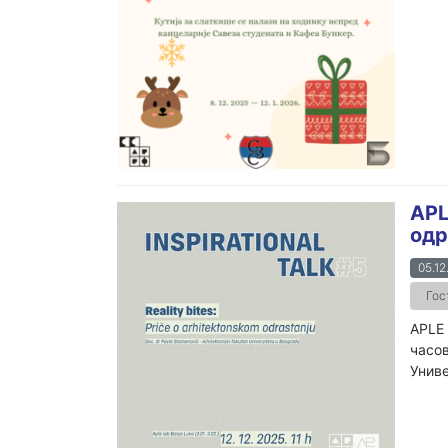
APL
одр
05.12
Гос
APLE 
часов
Униве