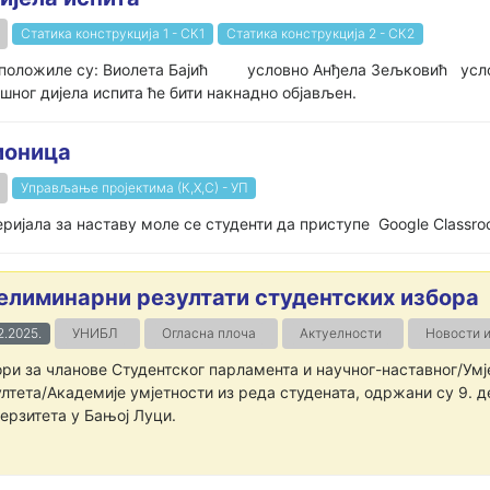
Статика конструкција 1 - СК1
Статика конструкција 2 - СК2
 1 положилe су: Виолета Бајић условно Анђела Зељковић усло
шног дијела испита ће бити накнадно објављен.
оница
Управљање пројектима (К,Х,С) - УП
ријала за наставу моле се студенти да приступе Google Classr
елиминарни резултати студентских избора
2.2025.
УНИБЛ
Огласна плоча
Актуелности
Новости 
ри за чланове Студентског парламента и научног-наставног/Умј
лтета/Академије умјетности из реда студената, одржани су 9. 
ерзитета у Бањој Луци.