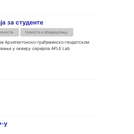
а за студенте
елности
Новости и обавјештења
 на Архитектонско-грађевинско-геодетском
авање у оквиру серијала APLE Lab
Ф-у