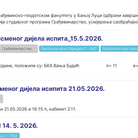
грађевинско-геодетском факултету у Бањој Луци одбрани завршно
а студијског програма Грађевинарство, усмјерење саобраћајно.
меног дијела испита_15.5.2026.
Грађевинарство
Бетонске конструкције 2 - БК2
Бетонске конструкц
5.5.2026. године, положили су: БKA Вања Будић п
меног дијела исипита 21.05.2026.
 21.05.2026 и 16:15 h, кабинет 2.11.
 14. 5. 2026.
а 2 - ТМ2