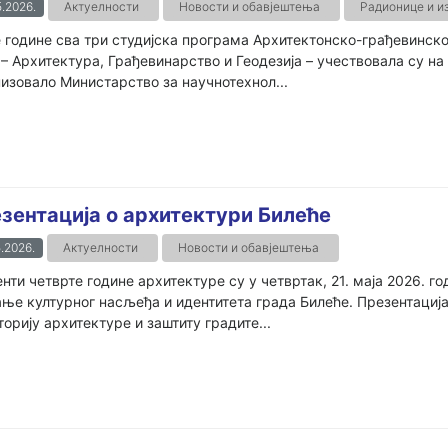
.2026.
Актуелности
Новости и обавјештења
Радионице и и
 године сва три студијска програма Архитектонско-грађевинско
– Архитектура, Грађевинарство и Геодезија – учествовала су на Ф
изовало Министарство за научнотехнол...
зентација о архитектури Билеће
.2026.
Актуелности
Новости и обавјештења
нти четврте године архитектуре су у четвртак, 21. маја 2026. г
ње културног насљеђа и идентитета града Билеће. Презентациј
торију архитектуре и заштиту градите...