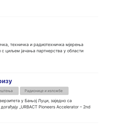
ичка, техничка и радиотехничка мјерења
 с циљем јачања партнерства у области
ризу
јештења
Радионице и изложбе
ерзитета у Бањој Луци, заједно са
гађају „URBACT Pioneers Accelerator – 2nd