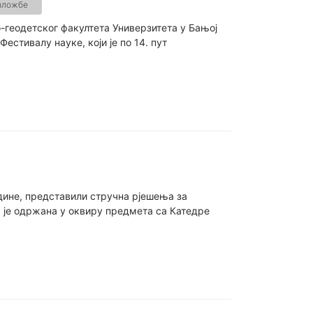
зложбе
-геодетског факултета Универзитета у Бањој
естивалу науке, који је по 14. пут
одине, представили стручна рјешења за
а је одржана у оквиру предмета са Катедре