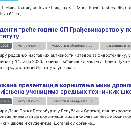
u: 1. Ellena Dodoš, bodova 71, ocjena 8 2. Milica Savić, bodova 65, o
ova 61, ocj...
денти треће године СП Грађевинарство у п
титуту
.2026.
Актуелности
Новости и обавјештења
Радионице и и
иру редовних наставних активности Катедре за хидротехнику, 
тили су 14. маја 2026. године Грађевински институт Бања Лука
те, представници Института упозна...
жана презентација кориштења мини дронов
ијењена ученицима средњих техничких шко
.2026.
Актуелности
Новости и обавјештења
иру Дана Санкт Петербурга у Републици Српској, под покровит
држана презентација кориштења мини дронова на бази симулато
чких школа и студентима. Догађај су организ...