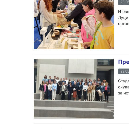
23.05
И ове
Луци 
орган
Пре
22.05
Студе
очува
за ис