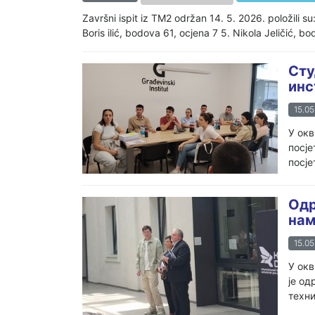
Završni ispit iz TM2 održan 14. 5. 2026. položili s
Boris ilić, bodova 61, ocjena 7 5. Nikola Jeličić, bod
Сту
инс
15.05
У окв
посје
посје
Одр
нам
15.05
У окв
је о
техни