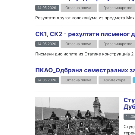
14.05.2026.
Огласна плоча
Грађевинарство
Резултати другог колоквијума из предмета Меха
СК1, СК2 - резултати писменог д
14.05.2026.
Огласна плоча
Грађевинарство
Писмени дио испита из Статике конструкција 2
ПКАО_Одбрана семестралних за
14.05.2026.
Огласна плоча
Архитектура
Сту
Дуб
14.05
Студе
терен