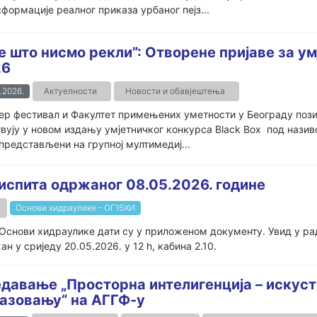
формације реалног приказа урбаног пејз...
е што нисмо рекли”: Отворене пријаве за ум
26
.2026.
Актуелности
Новости и обавјештења
р фестивал и Факултет примењених уметности у Београду позив
вују у новом издању умјетничког конкурса Black Box под назив
представљени на групној мултимедиј...
испита одржаног 08.05.2026. године
Основи хидраулике - ОГ15ХИ
Основи хидраулике дати су у приложеном документу. Увид у радо
н у сриједу 20.05.2026. у 12 h, кабина 2.10.
давање „Просторна интелигенција – искуст
азовању“ на АГГФ-у