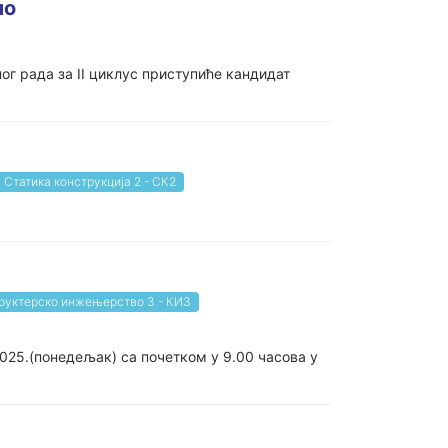
ло
ог рада за II циклус приступиће кандидат
Статика конструкција 2 - СК2
руктерско инжењерство 3 - КИ3
25.(понедељак) са почетком у 9.00 часова у