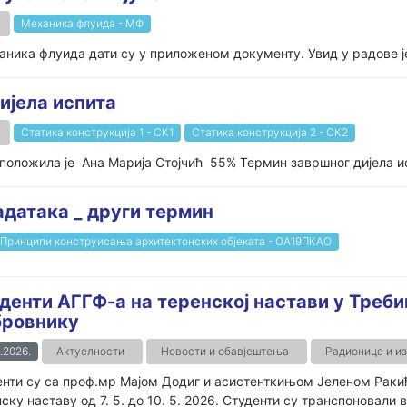
Механика флуида - МФ
ника флуида дати су у приложеном документу. Увид у радове је 
ијела испита
Статика конструкција 1 - СК1
Статика конструкција 2 - СК2
 положила је Ана Марија Стојчић 55% Термин завршног дијела и
датака _ други термин
Принципи конструисања архитектонских објеката - ОА19ПКАО
денти АГГФ-а на теренској настави у Треби
ровнику
.2026.
Актуелности
Новости и обавјештења
Радионице и и
нти су са проф.мр Мајом Додиг и асистенткињом Јеленом Раки
ску наставу од 7. 5. до 10. 5. 2026. Студенти су транспоновали