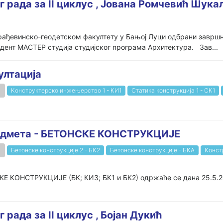
г рада за II циклус , Јована Ромчевић Шука
грађевинско-геодетском факултету у Бањој Луци одбрани завршн
т МАСТЕР студија студијског програма Архитектура. Зав...
ултација
Конструктерско инжењерство 1 - КИ1
Статика конструкција 1 - СК1
редмета - БЕТОНСКЕ КОНСТРУКЦИЈЕ
Бетонске конструкције 2 - БК2
Бетонске конструкције - БКА
Конст
Е КОНСТРУКЦИЈЕ (БК; КИ3; БК1 и БК2) одржаће се дана 25.5.20
 рада за II циклус , Бојан Дукић