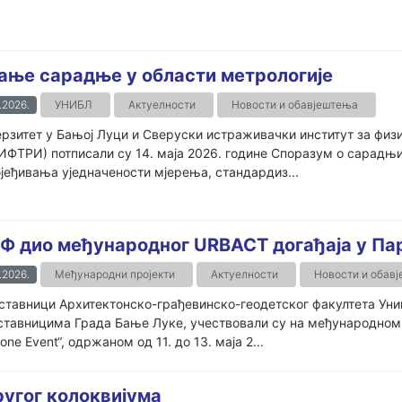
aње сарадње у области метрологије
.2026.
УНИБЛ
Актуелности
Новости и обавјештења
рзитет у Бањој Луци и Сверуски истраживачки институт за физ
ФТРИ) потписали су 14. маја 2026. године Споразум о сарадњи
јеђивања уједначености мјерења, стандардиз...
Ф дио међународног URBACT догађаја у Па
.2026.
Међународни пројекти
Актуелности
Новости и обав
тавници Архитектонско-грађевинско-геодетског факултета Унив
тавницима Града Бање Луке, учествовали су на међународном до
tone Event“, одржаном од 11. до 13. маја 2...
ругог колоквијума