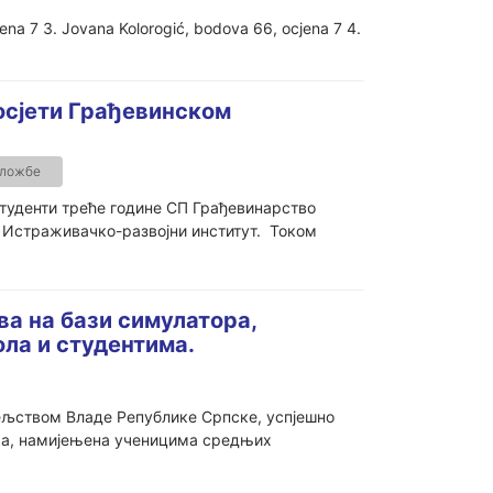
cjena 7 3. Jovana Kolorogić, bodova 66, ocjena 7 4.
осјети Грађевинском
зложбе
студенти треће године СП Грађевинарство
 – Истраживачко-развојни институт. Током
а на бази симулатора,
ла и студентима.
ељством Владе Републике Српске, успјешно
ра, намијењена ученицима средњих