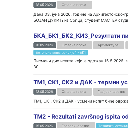
18.05.2026.
Огласна плоча
Дана 03. јуна 2026. године на Архитектонско-
БОЈАН ДУКИЋ из Српца, студент МАСТЕР студиј
БКА_БК1_БК2_КИ3_Резултати пис
18.05.2026.
Огласна плоча
Архитектура
Бетонске конструкције 1 - БК1
Писмени дио испита који је одржан 1
30
ТМ1, СК1, СК2 и ДАК - термин ус
18.05.2026.
Огласна плоча
Грађевинарство
ТМ1, СК1, СК2 и ДАК - усмени испит биће одржан
TM2 - Rezultati završnog ispita od
15.05.2026.
Грађевинарство
Техничка механик