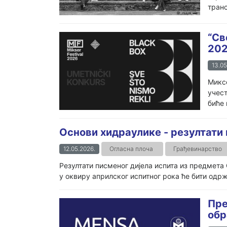
транс
“Св
20
13.05
Миксе
учест
биће 
Основи хидраулике - резултати 
12.05.2026.
Огласна плоча
Грађевинарство
Резултати писменог дијела испита из предмета 
у оквиру априлског испитног рока ће бити одржа
Пре
обр