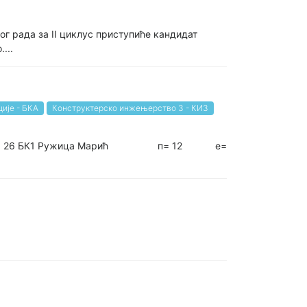
г рада за II циклус приступиће кандидат
...
ије - БКА
Конструктерско инжењерство 3 - КИ3
= 11 е= 26 БК1 Ружица Марић п= 12 е=