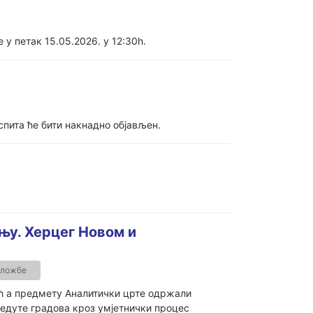
у петак 15.05.2026. у 12:30h.
спита ће бити накнадно објављен.
њу. Херцег Новом и
зложбе
ћ а предмету Аналитички црте одржали
 ведуте градова кроз умјетнички процес