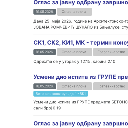
Оглас за јавну одбрану завршно
19.05.2026.
Огласна плоча
Дана 25. маја 2026. године на Архитектонско-
ЈОВАНА РОМЧЕВИЋ ШУКАЛО из Бањалуке, студен
СК1, СК2, КИ1, МК - термин конс
18.05.2026.
Огласна плоча
Грађевинарство
Одржаће се у уторак у 12:15, кабина 2.10.
Усмени дио испита из ГРУПЕ п
18.05.2026.
Огласна плоча
Грађевинарство
Бетонске конструкције 1 - БК1
Усмени дио испита из ГРУПЕ предмета БЕТОНСК
сали број 0.19
Оглас за јавну одбрану завршног