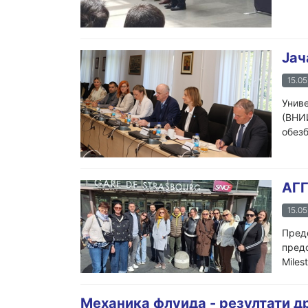
Јач
15.05
Униве
(ВНИИ
обезб
АГГ
15.05
Предс
предс
Miles
Механика флуида - резултати д