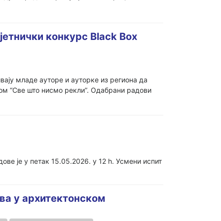
јетнички конкурс Black Box
ају младе ауторе и ауторке из региона да
ом “Све што нисмо рекли”. Одабрани радови
ве је у петак 15.05.2026. у 12 h. Усмени испит
ва у архитектонском