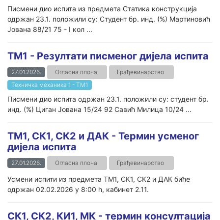
Писмени дио испита из предмета Статика конструкција
одржан 23.1. положили су: Студент бр. инд. (%) Мартиновић
Јована 88/21 75 - I кол ...
ТМ1 - Резултати писменог дијела испита
27.01.2026.
Огласна плоча
Грађевинарство
Техничка механика 1 - ТМ1
Писмени дио испита одржан 23.1. положили су: студент бр.
инд. (%) Циган Јована 15/24 92 Савић Милица 10/24 ...
ТМ1, СК1, СК2 и ДАК - Термин усменог
дијела испита
27.01.2026.
Огласна плоча
Грађевинарство
Усмени испити из предмета ТМ1, СК1, СК2 и ДАК биће
одржан 02.02.2026 у 8:00 h, кабинет 2.11.
СК1, СК2, КИ1, МК - термин консултација