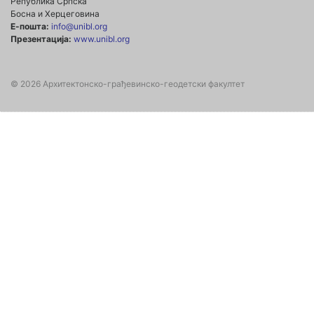
Република Српска
Босна и Херцеговина
Е-пошта:
info@unibl.org
Презентација:
www.unibl.org
© 2026 Архитектонско-грађевинско-геодетски факултет