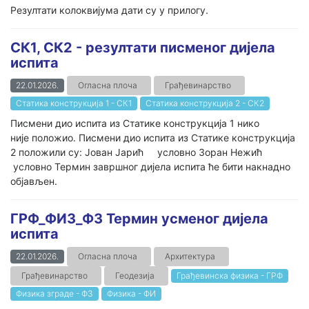
Резултати колоквијума дати су у прилогу.
СК1, СК2 - резултати писменог дијела
испита
22.01.2026.
Огласна плоча
Грађевинарство
Статика конструкција 1 - СК1
Статика конструкција 2 - СК2
Писмени дио испита из Статике конструкција 1 нико
није положио. Писмени дио испита из Статике конструкција
2 положили су: Јован Јарић условно Зоран Нежић
условно Термин завршног дијела испита ће бити накнадно
објављен.
ГРФ_ФИЗ_ФЗ Термин усменог дијела
испита
22.01.2026.
Огласна плоча
Архитектура
Грађевинарство
Геодезија
Грађевинска физика - ГРФ
Физика зграде - ФЗ
Физика - ФИ