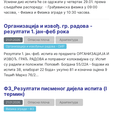
Усмени дио испита ће се одржати у четвртак 29.01. према
сљедећем распореду: - Грађевинска физика у 09:00
часова, - Физика и Физика зграде у 10:30 часова.
Организација и извођ. гр. радова -
резултати 1. јан-феб рока
21.01.2026.
Огласна плоча
Архитектура
Организација и извођење радова - ОИР
Резултати 1. јан.-феб. испита из предмета ОРГАНИЗАЦИЈА И
ИЗВОЂ. ГРАЂ. РАДОВА и поправног колоквијума су: Испит
су радили и положили: Поповић Богдана 55/22А - бодови из
испита 38, елаборат 22 бода= укупно 81 и коначна оцјена 9
Тешић Марко 76/2...
ФЗ_Резултати писменог дијела испита (I
термин)
21.01.2026.
Огласна плоча
Архитектура
Физика зграде - ФЗ