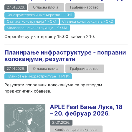
27.01.2026.
Огласна плоча
Грађевинарство
Конструктерско инжењерство 1 - КИ1
Статика конструкција 1 - СК1
Статика конструкција 2 - СК2
Моделирање конструкција - К / МА
Одржаће су у четвртак у 15:00, кабина 2.10.
Планирање инфраструктуре - поправни
колоквијуми, резултати
27.01.2026.
Огласна плоча
Грађевинарство
Планирање инфраструктуре - ПИНФ
Резултати поправних колоквијума са прегледом
предиспитних обавеза.
APLE Fest Бања Лука, 18
– 20. фебруар 2026.
27.01.2026.
Конференције и скупови