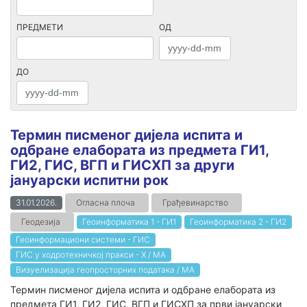
ПРЕДМЕТИ
ОД
ДО
Термин писменог дијела испита и
одбране елабората из предмета ГИ1,
ГИ2, ГИС, ВГП и ГИСХП за други
jaнуарски испитни рок
31.01.2026.
Огласна плоча
Грађевинарство
Геодезија
Геоинформатика 1 - ГИ1
Геоинформатика 2 - ГИ2
Геоинформациони системи - ГИС
ГИС у ходротехничкој пракси - Х / МА
Визуелизација геопросторних података / МА
Термин писменог дијела испита и одбране елабората из
предмета ГИ1, ГИ2, ГИС, ВГП и ГИСХП за први јануарски