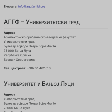
Е-пошта:
info@aggf.unibl.org
АГГФ – Универзитетски град
Адреса
Архитектонско-грађевинско-геодетски факултет
Универзитетски град
Булевар војводе Петра Бојовића 1A
78 000 Бања Лука
Република Српска
Босна и Херцеговина
Тел. централа:
+387 51 462 616
Универзитет у Бањој Луци
Адреса
Универзитетски град
Булевар војводе Петра Бојовића 1А
78000 Бања Лука