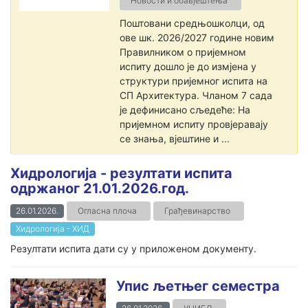
Новости и обавјештења
Поштовани средњошколци, од
ове шк. 2026/2027 године новим
Правилником о пријемном
испиту дошло је до измјена у
структури пријемног испита на
СП Архитектура. Чланом 7 сада
је дефинисано сљедеће: На
пријемном испиту провјеравају
се знања, вјештине и ...
Хидрологија - резултати испита
одржаног 21.01.2026.год.
26.01.2026.
Огласна плоча
Грађевинарство
Хидрологија - ХИД
Резултати испита дати су у приложеном документу.
Упис љетњег семестра