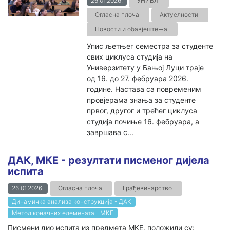
26.01.2026.
УНИБЛ
Огласна плоча
Актуелности
Новости и обавјештења
Упис љетњег семестра за студенте
свих циклуса студија на
Универзитету у Бањој Луци траје
од 16. до 27. фебруара 2026.
године. Настава са повременим
провјерама знања за студенте
првог, другог и трећег циклуса
студија почиње 16. фебруара, а
завршава с...
ДАК, МКЕ - резултати писменог дијела
испита
26.01.2026.
Огласна плоча
Грађевинарство
Динамичка анализа конструкција - ДАК
Метод коначних елемената - МКЕ
Писмени дио испита из предмета МКЕ, положили су: