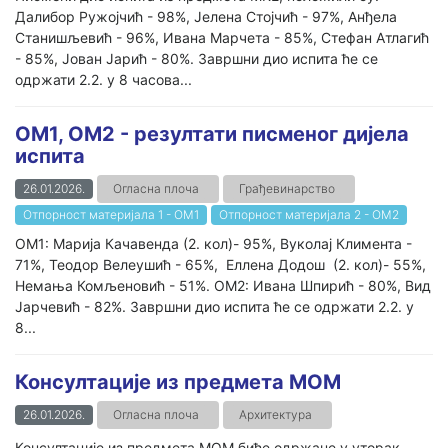
Далибор Ружојчић - 98%, Јелена Стојчић - 97%, Анђела
Станишљевић - 96%, Ивана Марчета - 85%, Стефан Атлагић
- 85%, Јован Јарић - 80%. Завршни дио испита ће се
одржати 2.2. у 8 часова...
ОМ1, ОМ2 - резултати писменог дијела
испита
26.01.2026.
Огласна плоча
Грађевинарство
Отпорност материјала 1 - ОМ1
Отпорност материјала 2 - ОМ2
ОМ1: Марија Качавенда (2. кол)- 95%, Вуколај Климента -
71%, Теодор Велеушић - 65%, Еллена Додош (2. кол)- 55%,
Немања Комљеновић - 51%. ОМ2: Ивана Шпирић - 80%, Вид
Јарчевић - 82%. Завршни дио испита ће се одржати 2.2. у
8...
Консултације из предмета МОМ
26.01.2026.
Огласна плоча
Архитектура
Консултације из предмета МОМ биће одржане у уторак