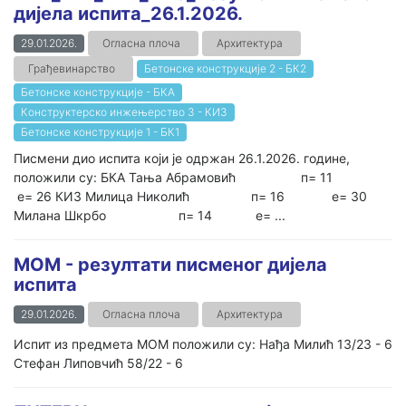
дијела испита_26.1.2026.
29.01.2026.
Огласна плоча
Архитектура
Грађевинарство
Бетонске конструкције 2 - БК2
Бетонске конструкције - БКА
Конструктерско инжењерство 3 - КИ3
Бетонске конструкције 1 - БК1
Писмени дио испита који је одржан 26.1.2026. године,
положили су: БКА Тања Абрамовић п= 11
е= 26 КИ3 Милица Николић п= 16 е= 30
Милана Шкрбо п= 14 е= ...
МОМ - резултати писменог дијела
испита
29.01.2026.
Огласна плоча
Архитектура
Испит из предмета МОМ положили су: Нађа Милић 13/23 - 6
Стефан Липовчић 58/22 - 6