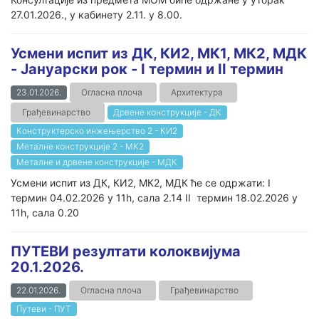
27.01.2026., у кабинету 2.11. у 8.00.
Усмени испит из ДК, КИ2, МК1, МК2, МДК
- Јануарски рок - I термин и II термин
23.01.2026.
Огласна плоча
Архитектура
Грађевинарство
Дрвене конструкције - ДК
Конструктерско инжењерство 2 - КИ2
Металне конструкције 2 - МК2
Металне и дрвене конструкције - МДК
Усмени испит из ДК, КИ2, МК2, МДК ће се одржати: I
термин 04.02.2026 у 11h, сала 2.14 II термин 18.02.2026 у
11h, сала 0.20
ПУТЕВИ резултати колоквијума
20.1.2026.
22.01.2026.
Огласна плоча
Грађевинарство
Путеви - ПУТ