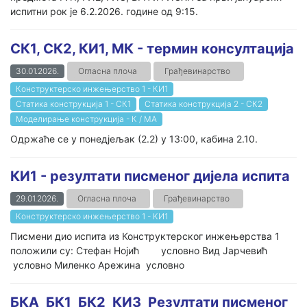
испитни рок је 6.2.2026. године од 9:15.
СК1, СК2, КИ1, МК - термин консултација
30.01.2026.
Огласна плоча
Грађевинарство
Конструктерско инжењерство 1 - КИ1
Статика конструкција 1 - СК1
Статика конструкција 2 - СК2
Моделирање конструкција - К / МА
Одржаће се у понедјељак (2.2) у 13:00, кабина 2.10.
КИ1 - резултати писменог дијела испита
29.01.2026.
Огласна плоча
Грађевинарство
Конструктерско инжењерство 1 - КИ1
Писмени дио испита из Конструктерског инжењерства 1
положили су: Стефан Нојић условно Вид Јарчевић
условно Миленко Арежина условно
БКА_БК1_БК2_КИ3_Резултати писменог