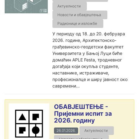
Актуелности
Новости и обавјештења
Радионице и изложбе
У периоду од 18. до 20. фебруара
2026. године, Архитектонско-
грађевинско-геодетски факултет
Универзитета у Бањој Луци биће
домаћин APLE Festa, тродневног
догађаја који окупља студенте,
наставнике, истраживаче,
професионалце и ширу јавност око
савремени...
ОБАВЈЕШТЕЊЕ -
Пријемни испит за
2026. годину
26.01.2026.
Актуелности