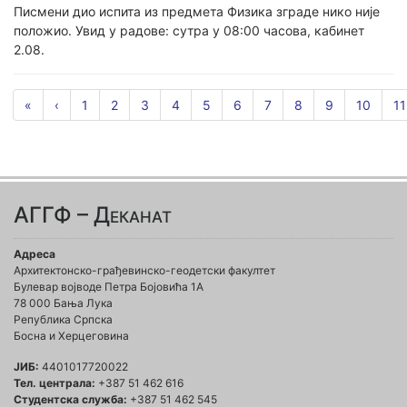
Писмени дио испита из предмета Физика зграде нико није
положио. Увид у радове: сутра у 08:00 часова, кабинет
2.08.
«
‹
1
2
3
4
5
6
7
8
9
10
11
АГГФ – Деканат
Адреса
Архитектонско-грађевинско-геодетски факултет
Булевар војводе Петра Бојовића 1A
78 000 Бања Лука
Република Српска
Босна и Херцеговина
ЈИБ:
4401017720022
Тел. централа:
+387 51 462 616
Студентска служба:
+387 51 462 545