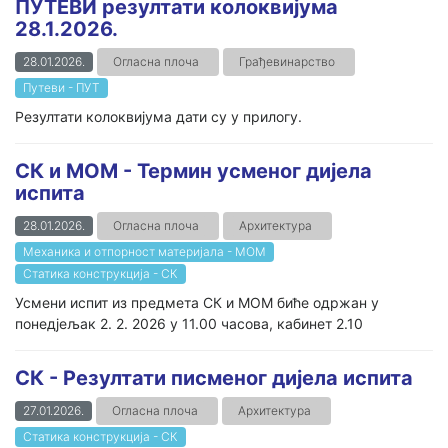
ПУТЕВИ резултати колоквијума
28.1.2026.
28.01.2026.
Огласна плоча
Грађевинарство
Путеви - ПУТ
Резултати колоквијума дати су у прилогу.
СК и МОМ - Термин усменог дијела
испита
28.01.2026.
Огласна плоча
Архитектура
Механика и отпорност материјала - МОМ
Статика конструкција - СК
Усмени испит из предмета СК и МОМ биће одржан у
понедјељак 2. 2. 2026 у 11.00 часова, кабинет 2.10
СК - Резултати писменог дијела испита
27.01.2026.
Огласна плоча
Архитектура
Статика конструкција - СК