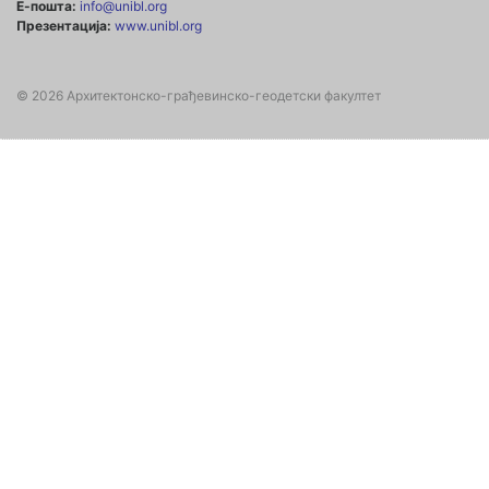
Е-пошта:
info@unibl.org
Презентација:
www.unibl.org
© 2026 Архитектонско-грађевинско-геодетски факултет