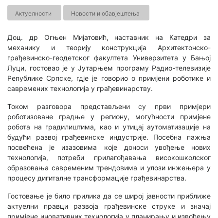
Актуелности
Новости и обавјештења
Доц. др Огњен Мијатовић, наставник на Катедри за
механику и теорију конструкција Архитектонско-
грађевинско-геодетског факултета Универзитета у Бањој
Луци, гостовао је у Јутарњем програму Радио-телевизије
Републике Српске, гдје је говорио о примјени роботике и
савремених технологија у грађевинарству.
Током разговора представљени су први примјери
роботизоване градње у региону, могућности примјене
робота на градилиштима, као и утицај аутоматизације на
будући развој грађевинске индустрије. Посебна пажња
посвећена је изазовима које доноси увођење нових
технологија, потреби прилагођавања високошколског
образовања савременим трендовима и улози инжењера у
процесу дигиталне трансформације грађевинарства.
Гостовање је било прилика да се широј јавности приближе
актуелни правци развоја грађевинске струке и значај
примјене иновативних технологија у планирању и извођењу