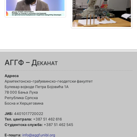
АГГФ – Деканат
Адреса
Архитектонско-грађевинско-геодетски факултет
Булевар војводе Петра Бојовића 1A
78 000 Бања Лука
Република Српска
Босна и Херцеговина
ЈИБ:
4401017720022
Тел. централа:
+387 51 462 616
Студентска служба:
+387 51 462 545
Е-пошта:
info@aggf.unibl.org