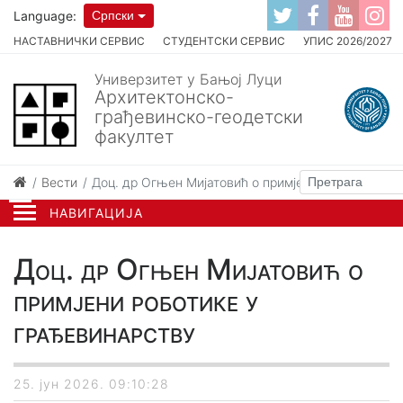
Language:
Српски
НАСТАВНИЧКИ СЕРВИС
СТУДЕНТСКИ СЕРВИС
УПИС 2026/2027
Универзитет у Бањој Луци
Архитектонско-
грађевинско-геодетски
факултет
Вести
Доц. др Огњен Мијатовић о примјени роботике у 
НАВИГАЦИЈА
Доц. др Огњен Мијатовић о
примјени роботике у
грађевинарству
25. јун 2026. 09:10:28