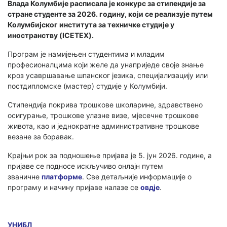
Влада Колумбије расписала је конкурс за стипендије за
стране студенте за 2026. годину, који се реализује путем
Колумбијског института за техничке студије у
иностранству (ICETEX).
Програм је намијењен студентима и младим
професионалцима који желе да унаприједе своје знање
кроз усавршавање шпанског језика, специјализацију или
постдипломске (мастер) студије у Колумбији.
Стипендија покрива трошкове школарине, здравствено
осигурање, трошкове улазне визе, мјесечне трошкове
живота, као и једнократне административне трошкове
везане за боравак.
Крајњи рок за подношење пријава је 5. јун 2026. године, а
пријаве се подносе искључиво онлајн путем
званичне
платформе
. Све детаљније информације о
програму и начину пријаве налазе се
овдје
.
УНИБЛ