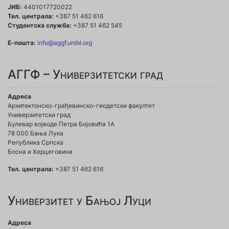
ЈИБ:
4401017720022
Тел. централа:
+387 51 462 616
Студентска служба:
+387 51 462 545
Е-пошта:
info@aggf.unibl.org
АГГФ – Универзитетски град
Адреса
Архитектонско-грађевинско-геодетски факултет
Универзитетски град
Булевар војводе Петра Бојовића 1A
78 000 Бања Лука
Република Српска
Босна и Херцеговина
Тел. централа:
+387 51 462 616
Универзитет у Бањој Луци
Адреса