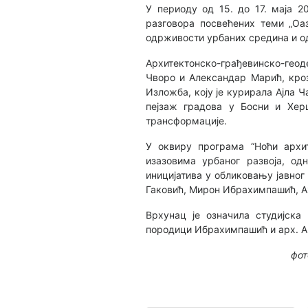
У периоду од 15. до 17. маја 2
разговора посвећених теми „Оа
одрживости урбаних средина и од
Архитектонско-грађевинско-геод
Чворо и Александар Марић, кроз
Изложба, коју је курирала Ајла Ч
пејзаж градова у Босни и Хер
трансформације.
У оквиру програма “Ноћи архи
изазовима урбаног развоја, од
иницијатива у обликовању јавног
Гаковић, Мирон Ибрахимпашић, 
Врхунац је означила студијска 
породици Ибрахимпашић и арх. Ам
фот