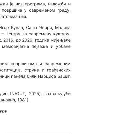
ржан је низ програма, изложби и
х површина у савременом граду,
бетонизације.
 Игор Кувач, Саша Чворо, Малина
 – Центру за савремену културу.
од 2016. до 2026. године мијењале
 меморијалне пејзаже и урбане
леним површинама и савременим
ституција, струке и грађанских
есници панела били Нарциса Башић
удио IN/OUT, 2025), захваљујући
ановић, 1981).
туру