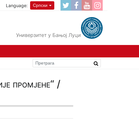
Language:
Српски
Универзитет у Бањој Луци
је промјене“ /