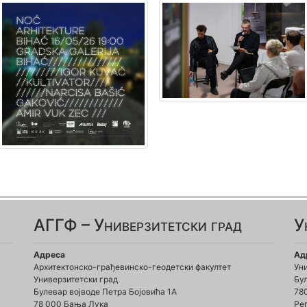
АГГФ – Универзитетски град
У
Адреса
Ад
Архитектонско-грађевинско-геодетски факултет
Ун
Универзитетски град
Бул
Булевар војводе Петра Бојовића 1A
78
78 000 Бања Лука
Ре