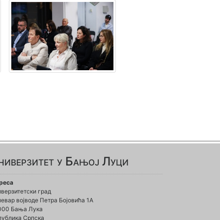
ниверзитет у Бањој Луци
реса
иверзитетски град
евар војводе Петра Бојовића 1А
000 Бања Лука
публика Српска