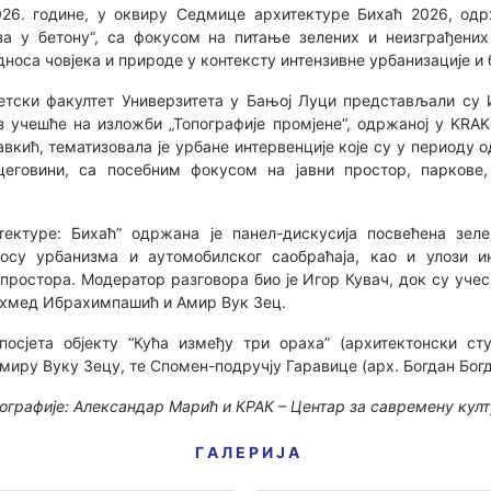
026. године, у оквиру Седмицe архитектуре Бихаћ 2026, од
за у бетону“, са фокусом на питање зелених и неизграђени
носа човјека и природе у контексту интензивне урбанизације и 
етски факултет Универзитета у Бањој Луци представљали су
 учешће на изложби „Топографије промјене“, одржаној у KRAK
авкић, тематизовала је урбане интервенције које су у периоду 
цеговини, са посебним фокусом на јавни простор, паркове,
тектуре: Бихаћ” одржана је панел-дискусија посвећена зе
носу урбанизма и аутомобилског саобраћаја, као и улози ин
 простора. Модератор разговора био је Игор Кувач, док су уч
Ахмед Ибрахимпашић и Амир Вук Зец.
посјета објекту “Кућа између три ораха” (архитектонски ст
иру Вуку Зецу, те Спомен-подручју Гаравице (арх. Богдан Богд
ографије: Александар Марић и КРАК – Центар за савремену кул
Г А Л Е Р И Ј А