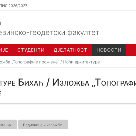
ПИС 2026/2027
и
евинско-геодетски факултет
ИЈЕ
СТУДЕНТИ
ДЈЕЛАТНОСТ
НОВОСТИ
ожба „Топографије промјене“ / Ноћи архитектуре
уре Бихаћ / Изложба „Топографи
е
ештења
Радионице и изложбе