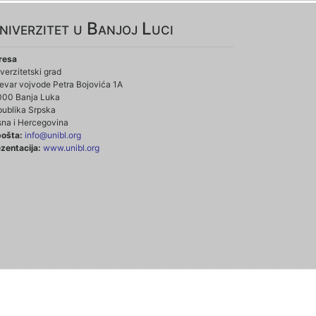
niverzitet u Banjoj Luci
resa
verzitetski grad
evar vojvode Petra Bojovića 1A
000 Banja Luka
ublika Srpska
na i Hercegovina
pošta:
info@unibl.org
zentacija:
www.unibl.org