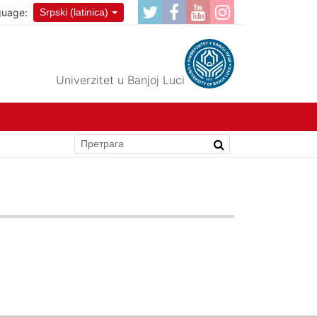
guage:
Srpski (latinica)
Univerzitet u Banjoj Luci