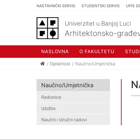
NASTAVNIČKI SERVIS
STUDENTSKI SERVIS
UPIS 2
Univerzitet u Banjoj Luci
Arhitektonsko-građev
NASLOVNA
O FAKULTETU
STUD
Djelatnost
Naučno/Umjetnička
N
Naučno/Umjetnička
Radionice
Izložbe
Naučni i stručni radovi