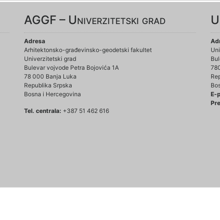
AGGF – Univerzitetski grad
U
Adresa
Ad
Arhitektonsko-građevinsko-geodetski fakultet
Uni
Univerzitetski grad
Bul
Bulevar vojvode Petra Bojovića 1A
78
78 000 Banja Luka
Rep
Republika Srpska
Bos
Bosna i Hercegovina
E-
Pre
Tel. centrala:
+387 51 462 616