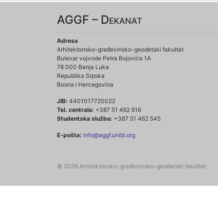
AGGF – Dekanat
Adresa
Arhitektonsko-građevinsko-geodetski fakultet
Bulevar vojvode Petra Bojovića 1A
78 000 Banja Luka
Republika Srpska
Bosna i Hercegovina
JIB:
4401017720022
Tel. centrala:
+387 51 462 616
Studentska služba:
+387 51 462 545
E-pošta:
info@aggf.unibl.org
© 2026 Arhitektonsko-građevinsko-geodetski fakultet