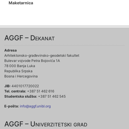
Maketarnica
AGGF – Dekanat
Adresa
Arhitektonsko-građevinsko-geodetski fakultet
Bulevar vojvode Petra Bojovića 1A
78 000 Banja Luka
Republika Srpska
Bosna i Hercegovina
JIB:
4401017720022
Tel. centrala:
+387 51 462 616
Studentska služba:
+387 51 462 545
E-pošta:
info@aggf.unibl.org
AGGF – Univerzitetski grad