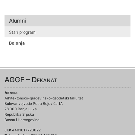
Alumni
Stari program
Bolonja
AGGF – Dekanat
Adresa
Arhitektonsko-građevinsko-geodetski fakultet
Bulevar vojvode Petra Bojovića 1A
78 000 Banja Luka
Republika Srpska
Bosna i Hercegovina
JIB:
4401017720022