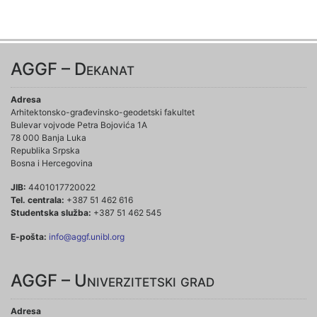
AGGF – Dekanat
Adresa
Arhitektonsko-građevinsko-geodetski fakultet
Bulevar vojvode Petra Bojovića 1A
78 000 Banja Luka
Republika Srpska
Bosna i Hercegovina
JIB:
4401017720022
Tel. centrala:
+387 51 462 616
Studentska služba:
+387 51 462 545
E-pošta:
info@aggf.unibl.org
AGGF – Univerzitetski grad
Adresa