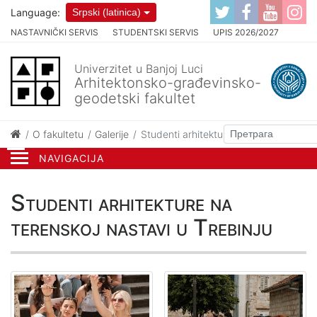
Language:
Srpski (latinica)
NASTAVNIČKI SERVIS
STUDENTSKI SERVIS
UPIS 2026/2027
Univerzitet u Banjoj Luci
Arhitektonsko-građevinsko-
geodetski fakultet
O fakultetu
Galerije
Studenti arhitekture na terenskoj nasta
NAVIGACIJA
Studenti arhitekture na
terenskoj nastavi u Trebinju