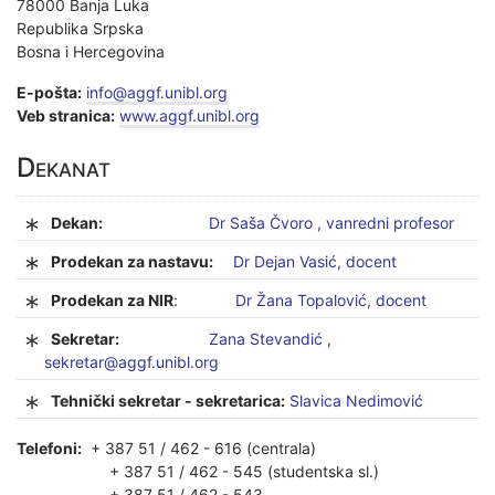
78000 Banja Luka
Republika Srpska
Bosna i Hercegovina
E-pošta:
info@aggf.unibl.org
Veb stranica:
www.aggf.unibl.org
Dekanat
Dekan:
Dr Saša Čvoro , vanredni profesor
Prodekan za nastavu:
Dr Dejan Vasić, docent
Prodekan za NIR
:
Dr Žana Topalović, docent
Sekretar:
Zana Stevandić
,
sekretar@aggf.unibl.org
Tehnički sekretar - sekretarica:
Slavica Nedimović
Telefoni:
+ 387 51 / 462 - 616 (centrala)
+ 387 51 / 462 - 545 (studentska sl.)
+ 387 51 / 462 - 543