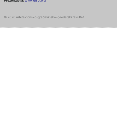
Prezentacija:
www.unibl.org
© 2026 Arhitektonsko-građevinsko-geodetski fakultet