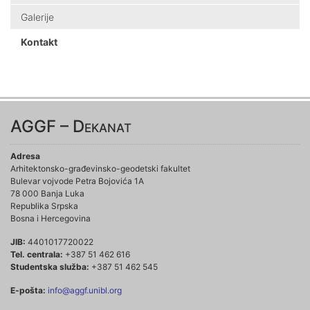
Galerije
Kontakt
AGGF – Dekanat
Adresa
Arhitektonsko-građevinsko-geodetski fakultet
Bulevar vojvode Petra Bojovića 1A
78 000 Banja Luka
Republika Srpska
Bosna i Hercegovina
JIB:
4401017720022
Tel. centrala:
+387 51 462 616
Studentska služba:
+387 51 462 545
E-pošta:
info@aggf.unibl.org