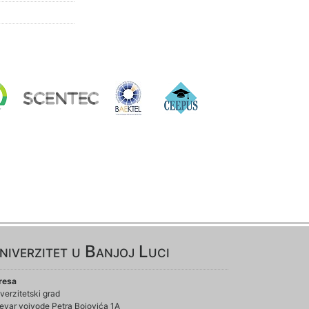
niverzitet u Banjoj Luci
resa
verzitetski grad
evar vojvode Petra Bojovića 1A