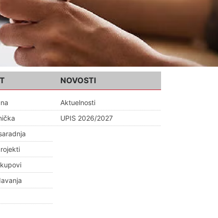
T
NOVOSTI
čna
Aktuelnosti
nička
UPIS 2026/2027
saradnja
ojekti
skupovi
davanja