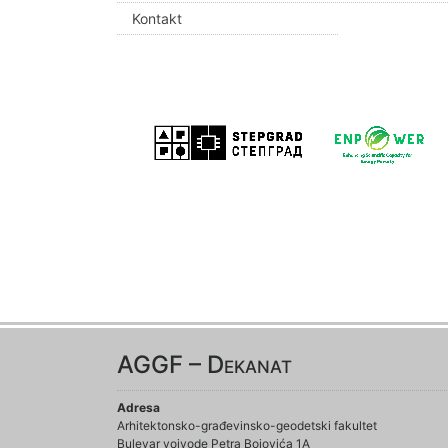
Kontakt
AGGF – Dekanat
Adresa
Arhitektonsko-građevinsko-geodetski fakultet
Bulevar vojvode Petra Bojovića 1A