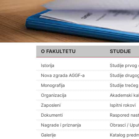
O FAKULTETU
STUDIJE
Istorija
Studije prvog 
Nova zgrada AGGF-a
Studije drugog
Monografija
Studije trećeg
Organizacija
Akademski ka
Zaposleni
Ispitni rokovi
Dokumenti
Raspored nas
Nagrade i priznanja
Obrasci / Upu
Galerije
Katalog pred