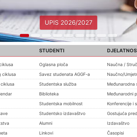
UPIS 2026/2027
STUDENTI
DJELATNOS
ciklusa
Oglasna ploča
Naučna / Stru
 ciklusa
Savez studenata AGGF-a
Naučno/Umjet
 ciklusa
Studentska služba
Međunarodna 
lendar
Biblioteka
Međunarodni pr
Studentska mobilnost
Konferencije i 
tave
Studentsko izdavaštvo
Gostujuća pre
tstva
Alumni
Izdavaštvo
meta
Linkovi
Časopisi