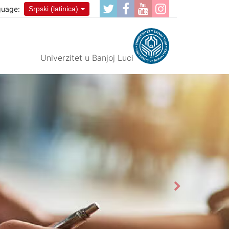
guage:
Srpski (latinica)
Univerzitet u Banjoj Luci
&rsaquo;